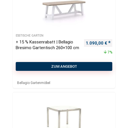
ESSTISCHE GARTEN
+ 15 % Kassenrabatt | Bellagio
Ursprünglicher Preis
Aktueller
1.090,00
€
Bresimo Gartentisch 260×100 cm
7%
ZUM ANGEBOT
Bellagio Gartenmöbel