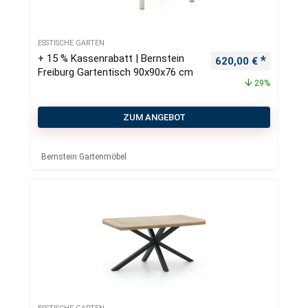
ESSTISCHE GARTEN
+ 15 % Kassenrabatt | Bernstein
Ursprünglicher Pre
Aktueller
620,00
€
Freiburg Gartentisch 90x90x76 cm
29%
ZUM ANGEBOT
Bernstein Gartenmöbel