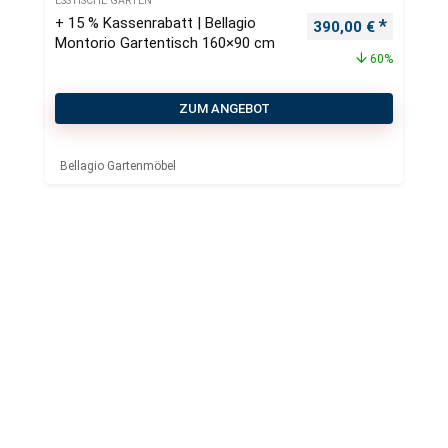
ESSTISCHE GARTEN
+ 15 % Kassenrabatt | Bellagio
Ursprünglicher Pre
Aktueller
390,00
€
Montorio Gartentisch 160×90 cm
60%
ZUM ANGEBOT
Bellagio Gartenmöbel