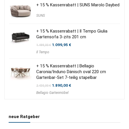
+ 15 % Kassenrabatt | SUNS Marolo Daybed
SUNS
+ 15 % Kassenrabatt | Il Tempo Giulia
Gartensofa 3-zits 201 cm
Ursprünglicher
Aktueller
1.099,95
€
1.489,00
€
Preis
Preis
Il Tempo
war:
ist:
1.489,00 €
1.099,95 €.
+ 15 % Kassenrabatt | Bellagio
Caronia/Induno Dänisch oval 220 cm
Gartenbar-Set 7-teilig stapelbar
Ursprünglicher
Aktueller
1.890,00
€
2.430,00
€
Preis
Preis
Bellagio Gartenmöbel
war:
ist:
2.430,00 €
1.890,00 €.
neue Ratgeber