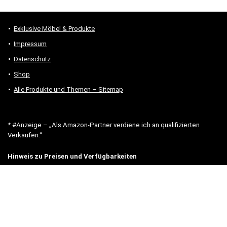
Exklusive Möbel & Produkte
Impressum
Datenschutz
Shop
Alle Produkte und Themen – Sitemap
* #Anzeige – „Als Amazon-Partner verdiene ich an qualifizierten
Verkäufen.“
Hinweis zu Preisen und Verfügbarkeiten
Sofern Produktpreise und Verfügbarkeiten angezeigt werden,
entsprechen diese dem angegebenen Stand (Datum/Uhrzeit) und
können sich auf der verlinkten Seite jederzeit ändern. Für den Kauf
eines Produkts gelten die Angaben zu Preis und Verfügbarkeit, die
zum Kaufzeitpunkt [auf der/den maßgeblichen Amazon-Website(s)]