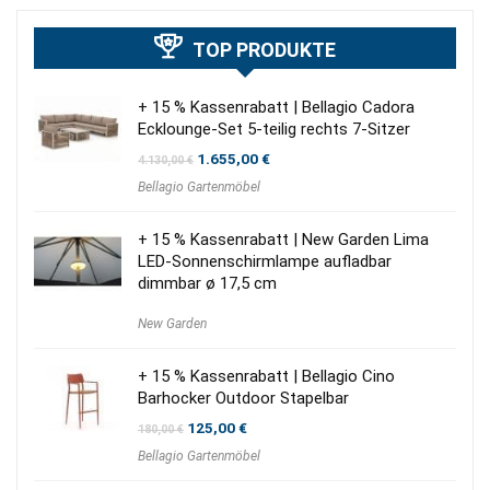
TOP PRODUKTE
+ 15 % Kassenrabatt | Bellagio Cadora
Ecklounge-Set 5-teilig rechts 7-Sitzer
Ursprünglicher
Aktueller
1.655,00
€
4.130,00
€
Preis
Preis
Bellagio Gartenmöbel
war:
ist:
4.130,00 €
1.655,00 €.
+ 15 % Kassenrabatt | New Garden Lima
LED-Sonnenschirmlampe aufladbar
dimmbar ø 17,5 cm
New Garden
+ 15 % Kassenrabatt | Bellagio Cino
Barhocker Outdoor Stapelbar
Ursprünglicher
Aktueller
125,00
€
180,00
€
Preis
Preis
Bellagio Gartenmöbel
war:
ist:
180,00 €
125,00 €.