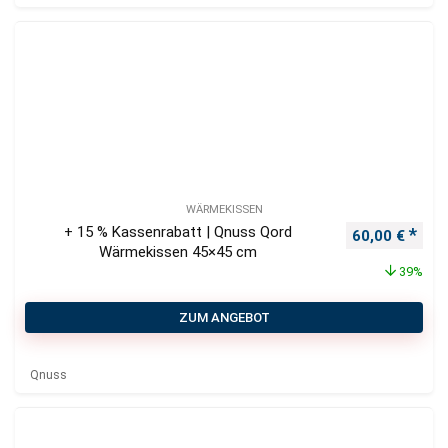
WÄRMEKISSEN
+ 15 % Kassenrabatt | Qnuss Qord
Ursprüngliche
Aktu
60,00
€
Wärmekissen 45×45 cm
39%
ZUM ANGEBOT
Qnuss