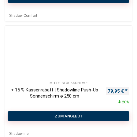
Shadow Comfort
MITTELSTOCKSCHIRME
+ 15 % Kassenrabatt | Shadowline Push-Up
Ursprüngliche
Aktu
79,95
€
Sonnenschirm ø 250 cm
20%
ZUM ANGEBOT
Shadowline