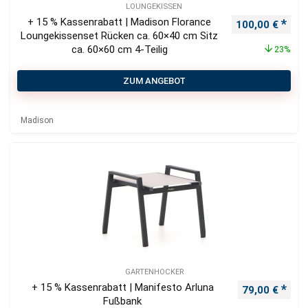
LOUNGEKISSEN
+ 15 % Kassenrabatt | Madison Florance
Ursprünglicher
Aktu
100,00
€
Loungekissenset Rücken ca. 60×40 cm Sitz
ca. 60×60 cm 4-Teilig
23%
ZUM ANGEBOT
Madison
GARTENHOCKER
+ 15 % Kassenrabatt | Manifesto Arluna
Ursprüngliche
Aktu
79,00
€
Fußbank