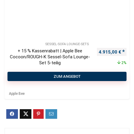
SESSEL-SOFA LOUNGE-SETS
+ 15 % Kassenrabatt | Apple Bee
Ursprünglicher P
Aktu
4.915,00
€
Cocoon/ROUGH-K Sessel-Sofa Lounge-
Set 5-teilig
2%
ZUM ANGEBOT
Apple Bee