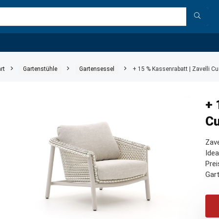
rt
Gartenstühle
Gartensessel
+ 15 % Kassenrabatt | Zavelli C
+ 
Cu
Zave
Idea
Prei
Gar