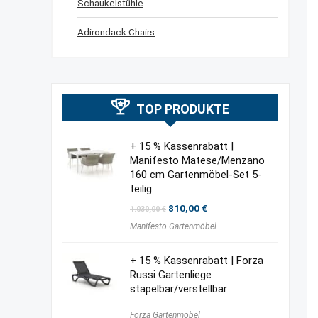
Schaukelstühle
Adirondack Chairs
TOP PRODUKTE
+ 15 % Kassenrabatt |
Manifesto Matese/Menzano
160 cm Gartenmöbel-Set 5-
teilig
Ursprünglicher
Aktueller
810,00
€
1.030,00
€
Preis
Preis
Manifesto Gartenmöbel
war:
ist:
1.030,00 €
810,00 €.
+ 15 % Kassenrabatt | Forza
Russi Gartenliege
stapelbar/verstellbar
Forza Gartenmöbel