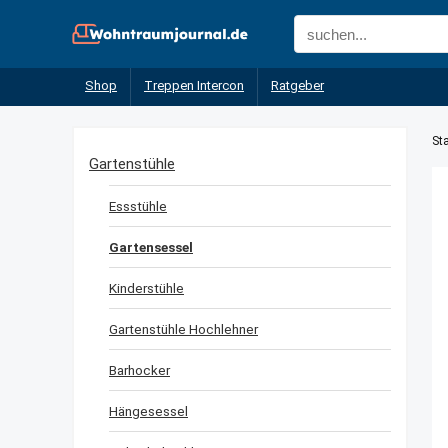
Shop
Treppen Intercon
Ratgeber
Sta
Gartenstühle
Essstühle
Gartensessel
Kinderstühle
Gartenstühle Hochlehner
Barhocker
Hängesessel