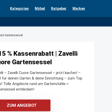
Kategorien
Möbel
Ratgeber
Marken
uore Gartensessel
15 % Kassenrabatt | Zavelli
ore Gartensessel
lli – Zavelli Cuore Gartensessel – jetzt kaufen! –
l für deinen Garten & deine Einrichtung – zum Top
s! Tolle Angebote rund um Gartenstühle >
tensessel entdecken!
ZUM ANGEBOT