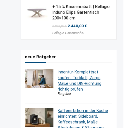
+ 15 % Kassenrabatt | Bellagio
Induno Ellips Gartentisch
200×100 cm
Ursprünglicher
Aktueller
2.440,00
€
2.960,00
€
Preis
Preis
Bellagio Gartenmöbel
war:
ist:
2.960,00 €
2.440,00 €.
neue Ratgeber
Innentür-Komplettset
kaufen: Türblatt, Zarge,
Maße und DIN-Richtung
richtig prüfen
Ratgeber
Kaffeestation in der Küche
einrichten: Sideboard,
Kaffeeschrank, Maße,
Steckdosen & Stauraum