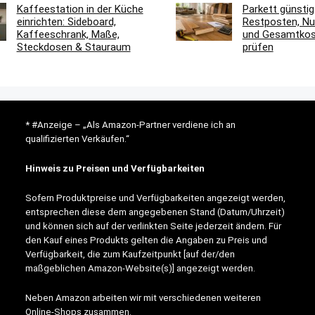
Kaffeestation in der Küche
Parkett günstig
einrichten: Sideboard,
Restposten, Nu
Kaffeeschrank, Maße,
und Gesamtkost
Steckdosen & Stauraum
prüfen
* #Anzeige – „Als Amazon-Partner verdiene ich an
qualifizierten Verkäufen.“
Hinweis zu Preisen und Verfügbarkeiten
Sofern Produktpreise und Verfügbarkeiten angezeigt werden,
entsprechen diese dem angegebenen Stand (Datum/Uhrzeit)
und können sich auf der verlinkten Seite jederzeit ändern. Für
den Kauf eines Produkts gelten die Angaben zu Preis und
Verfügbarkeit, die zum Kaufzeitpunkt [auf der/den
maßgeblichen Amazon-Website(s)] angezeigt werden.
Neben Amazon arbeiten wir mit verschiedenen weiteren
Online-Shops zusammen.