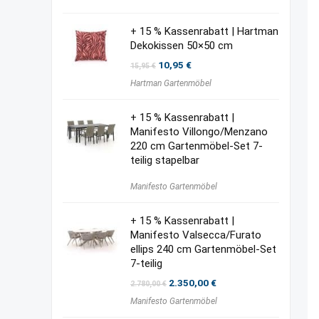
+ 15 % Kassenrabatt | Hartman
Dekokissen 50×50 cm
Ursprünglicher
Aktueller
10,95
€
15,95
€
Preis
Preis
Hartman Gartenmöbel
war:
ist:
15,95 €
10,95 €.
+ 15 % Kassenrabatt |
Manifesto Villongo/Menzano
220 cm Gartenmöbel-Set 7-
teilig stapelbar
Manifesto Gartenmöbel
+ 15 % Kassenrabatt |
Manifesto Valsecca/Furato
ellips 240 cm Gartenmöbel-Set
7-teilig
Ursprünglicher
Aktueller
2.350,00
€
2.780,00
€
Preis
Preis
Manifesto Gartenmöbel
war:
ist:
2.780,00 €
2.350,00 €.