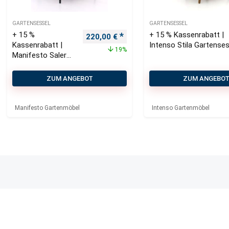
GARTENSESSEL
GARTENSESSEL
+ 15 %
+ 15 % Kassenrabatt |
Ursprünglicher Preis war: 270,00 €
Aktueller Preis ist: 220,00 €.
220,00
€
Kassenrabatt |
Intenso Stila Gartenses
19%
Manifesto Salera
Gartensessel
ZUM ANGEBOT
ZUM ANGEBO
Manifesto Gartenmöbel
Intenso Gartenmöbel