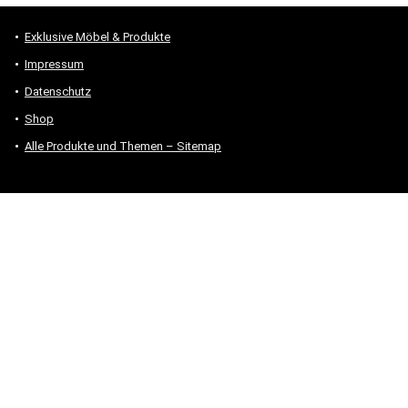
Exklusive Möbel & Produkte
Impressum
Datenschutz
Shop
Alle Produkte und Themen – Sitemap
* #Anzeige – „Als Amazon-Partner verdiene ich an qualifizierten
Verkäufen.“
Hinweis zu Preisen und Verfügbarkeiten
Sofern Produktpreise und Verfügbarkeiten angezeigt werden,
entsprechen diese dem angegebenen Stand (Datum/Uhrzeit) und
können sich auf der verlinkten Seite jederzeit ändern. Für den Kauf
eines Produkts gelten die Angaben zu Preis und Verfügbarkeit, die
zum Kaufzeitpunkt [auf der/den maßgeblichen Amazon-Website(s)]
angezeigt werden.