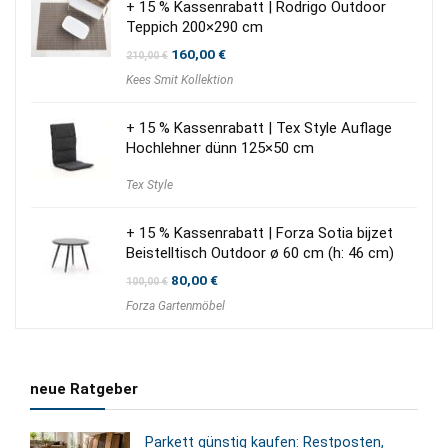
+ 15 % Kassenrabatt | Rodrigo Outdoor
Teppich 200×290 cm
Ursprünglicher
Aktueller
160,00
€
210,00
€
Preis
Preis
Kees Smit Kollektion
war:
ist:
210,00 €
160,00 €.
+ 15 % Kassenrabatt | Tex Style Auflage
Hochlehner dünn 125×50 cm
Tex Style
+ 15 % Kassenrabatt | Forza Sotia bijzet
Beistelltisch Outdoor ø 60 cm (h: 46 cm)
Ursprünglicher
Aktueller
80,00
€
100,00
€
Preis
Preis
Forza Gartenmöbel
war:
ist:
100,00 €
80,00 €.
neue Ratgeber
Parkett günstig kaufen: Restposten,