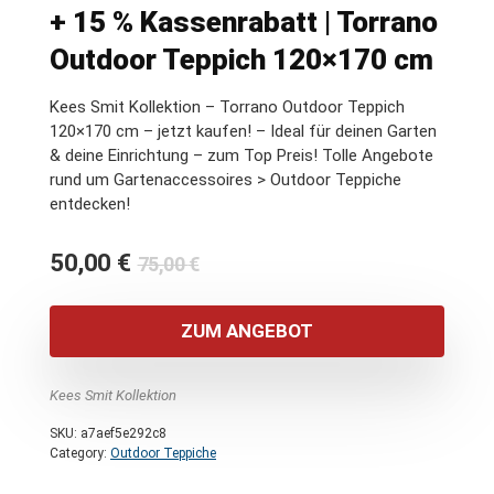
+ 15 % Kassenrabatt | Torrano
Outdoor Teppich 120×170 cm
Kees Smit Kollektion – Torrano Outdoor Teppich
120×170 cm – jetzt kaufen! – Ideal für deinen Garten
& deine Einrichtung – zum Top Preis! Tolle Angebote
rund um Gartenaccessoires > Outdoor Teppiche
entdecken!
Ursprünglicher
Aktueller
50,00
€
75,00
€
Preis
Preis
war:
ist:
ZUM ANGEBOT
75,00 €
50,00 €.
Kees Smit Kollektion
SKU:
a7aef5e292c8
Category:
Outdoor Teppiche