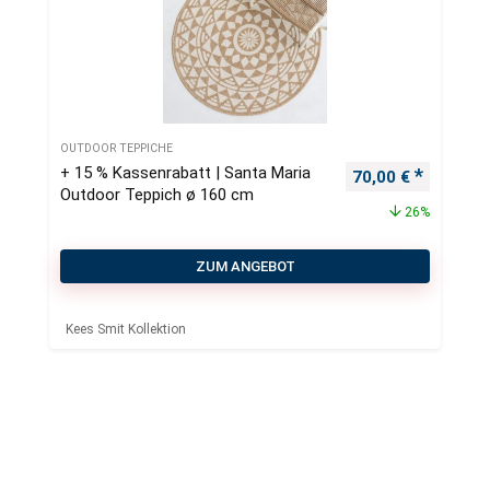
OUTDOOR TEPPICHE
+ 15 % Kassenrabatt | Santa Maria
Ursprünglicher Pr
Aktueller
70,00
€
Outdoor Teppich ø 160 cm
26%
ZUM ANGEBOT
Kees Smit Kollektion