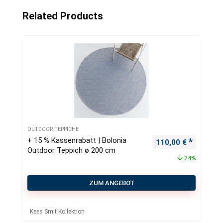
Related Products
OUTDOOR TEPPICHE
+ 15 % Kassenrabatt | Bolonia
Ursprünglicher Pre
Aktueller
110,00
€
Outdoor Teppich ø 200 cm
24%
ZUM ANGEBOT
Kees Smit Kollektion