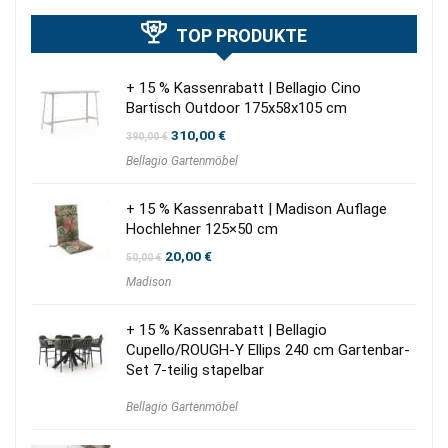
TOP PRODUKTE
+ 15 % Kassenrabatt | Bellagio Cino
Bartisch Outdoor 175x58x105 cm
Ursprünglicher
Aktueller
310,00
€
390,00
€
Preis
Preis
Bellagio Gartenmöbel
war:
ist:
390,00 €
310,00 €.
+ 15 % Kassenrabatt | Madison Auflage
Hochlehner 125×50 cm
Ursprünglicher
Aktueller
20,00
€
50,00
€
Preis
Preis
Madison
war:
ist:
50,00 €
20,00 €.
+ 15 % Kassenrabatt | Bellagio
Cupello/ROUGH-Y Ellips 240 cm Gartenbar-
Set 7-teilig stapelbar
Bellagio Gartenmöbel