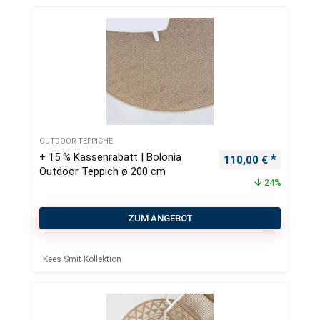
OUTDOOR TEPPICHE
+ 15 % Kassenrabatt | Bolonia
Ursprünglicher Pre
Aktueller
110,00
€
Outdoor Teppich ø 200 cm
24%
ZUM ANGEBOT
Kees Smit Kollektion