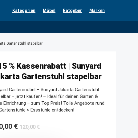
Kategorien
Möbel
Ratgeber
Marken
rta Gartenstuhl stapelbar
15 % Kassenrabatt | Sunyard
karta Gartenstuhl stapelbar
yard Gartenmöbel – Sunyard Jakarta Gartenstuhl
elbar – jetzt kaufen! – Ideal für deinen Garten &
e Einrichtung – zum Top Preis! Tolle Angebote rund
artenstühle > Essstühle entdecken!
Ursprünglicher
Aktueller
0,00
€
120,00
€
Preis
Preis