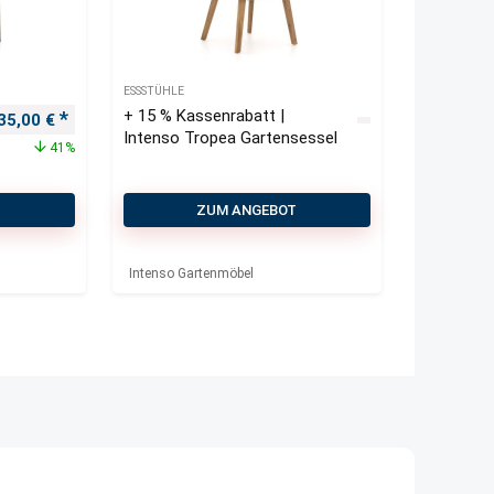
ESSSTÜHLE
+ 15 % Kassenrabatt |
rsprünglicher Preis war: 230,00 €
Aktueller Preis ist: 135,00 €.
35,00
€
Intenso Tropea Gartensessel
41%
T
ZUM ANGEBOT
Intenso Gartenmöbel