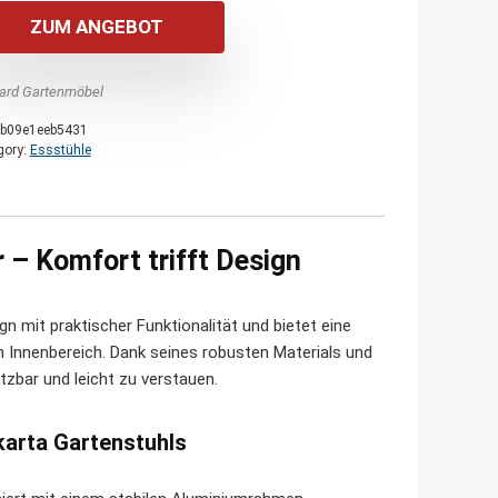
war:
ist:
ZUM ANGEBOT
120,00 €
100,00 €.
ard Gartenmöbel
b09e1eeb5431
gory:
Essstühle
 – Komfort trifft Design
n mit praktischer Funktionalität und bietet eine
en Innenbereich. Dank seines robusten Materials und
etzbar und leicht zu verstauen.
karta Gartenstuhls