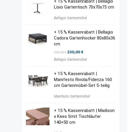
+ 15 % Kassenrabatt | Bellagio
Lisio Gartentisch 70x70x73 cm
Bellagio Gartenmöbel
+ 15 % Kassenrabatt | Bellagio
Cadora Gartenhocker 80x80x36
cm
Ursprünglicher
Aktueller
230,00
€
500,00
€
Preis
Preis
Bellagio Gartenmöbel
war:
ist:
500,00 €
230,00 €.
+ 15 % Kassenrabatt |
Manifesto Rivola/Fidenza 160
cm Gartenmöbel-Set 5-teilig
Manifesto Gartenmöbel
+ 15 % Kassenrabatt | Madison
x Kees Smit Tischläufer
140×50 cm