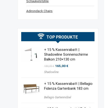
Schaukelstühle
Adirondack Chairs
TOP PRODUKTE
+ 15 % Kassenrabatt |
Shadowline Sonnenschirme
Balkon 210×130 cm
Ursprünglicher
Aktueller
165,00
€
180,00
€
Preis
Preis
Shadowline
war:
ist:
180,00 €
165,00 €.
+ 15 % Kassenrabatt | Bellagio
Fidenza Gartenbank 183 cm
Bellagio Gartenmöbel