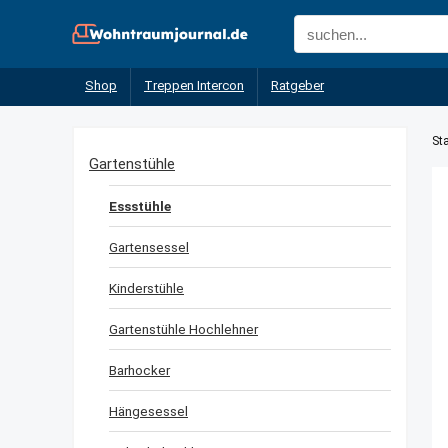
Shop
Treppen Intercon
Ratgeber
Sta
Gartenstühle
Essstühle
Gartensessel
Kinderstühle
Gartenstühle Hochlehner
Barhocker
Hängesessel