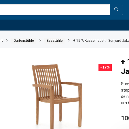
rt
Gartenstühle
Essstühle
+ 15 % Kassenrabatt | Sunyard Jaka
+ 
- 17%
Ja
Sun
stap
dein
um G
10