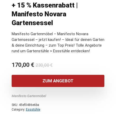
+ 15 % Kassenrabatt |
Manifesto Novara
Gartensessel
Manifesto Gartenmöbel – Manifesto Novara
Gartensessel – jetzt kaufen! – Ideal für deinen Garten
& deine Einrichtung – zum Top Preis! Tolle Angebote
rund um Gartenstühle > Essstühle entdecken!
Ursprünglicher
Aktueller
170,00
€
230,00
€
Preis
Preis
war:
ist:
ZUM ANGEBOT
230,00 €
170,00 €.
Manifesto Gartenmöbel
SKU:
45ef0486e6ba
Category:
Essstühle