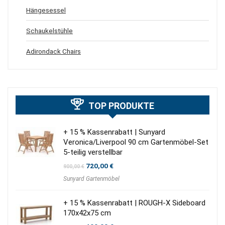
Hängesessel
Schaukelstühle
Adirondack Chairs
TOP PRODUKTE
+ 15 % Kassenrabatt | Sunyard
Veronica/Liverpool 90 cm Gartenmöbel-Set
5-teilig verstellbar
Ursprünglicher
Aktueller
720,00
€
900,00
€
Preis
Preis
Sunyard Gartenmöbel
war:
ist:
900,00 €
720,00 €.
+ 15 % Kassenrabatt | ROUGH-X Sideboard
170x42x75 cm