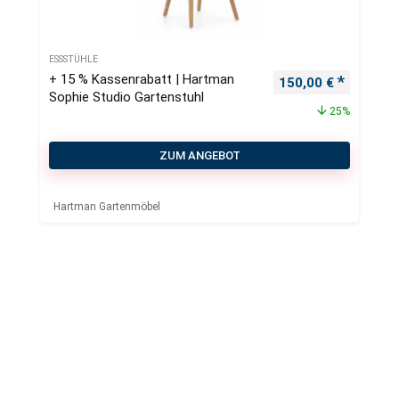
ESSSTÜHLE
+ 15 % Kassenrabatt | Hartman
Ursprünglicher Pre
Aktueller
150,00
€
Sophie Studio Gartenstuhl
25%
ZUM ANGEBOT
Hartman Gartenmöbel