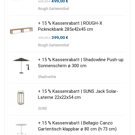
Ursprünglicher
Aktueller
499,00
€
629,00
€
Preis
Preis
Rough Gartenmöbel
war:
ist:
629,00 €
499,00 €.
+ 15 % Kassenrabatt | ROUGH-X
Picknickbank 285x42x45 cm
Ursprünglicher
Aktueller
399,00
€
499,00
€
Preis
Preis
Rough Gartenmöbel
war:
ist:
499,00 €
399,00 €.
+ 15 % Kassenrabatt | Shadowline Push-up
Sonnenschirm ø 300 cm
Shadowline
+ 15 % Kassenrabatt | SUNS Jack Solar-
Laterne 22x22x54 cm
SUNS
+ 15 % Kassenrabatt | Bellagio Canzo
Gartentisch klappbar ø 80 cm (h:73 cm)