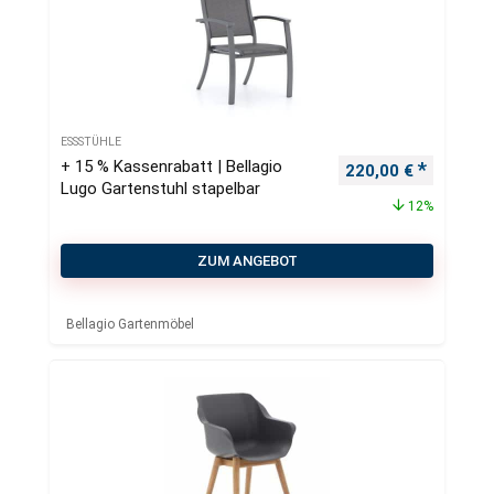
ESSSTÜHLE
+ 15 % Kassenrabatt | Bellagio
Ursprünglicher Pre
Aktueller
220,00
€
Lugo Gartenstuhl stapelbar
12%
ZUM ANGEBOT
Bellagio Gartenmöbel