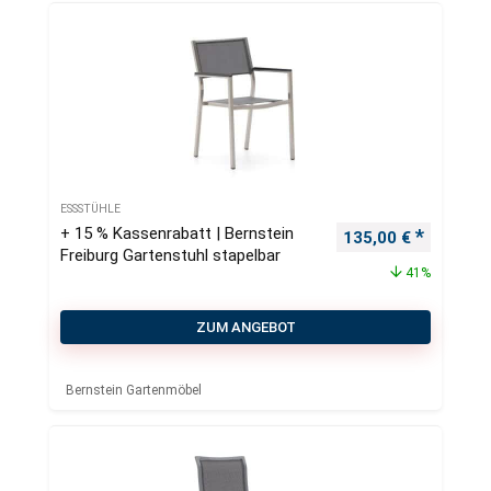
ESSSTÜHLE
+ 15 % Kassenrabatt | Bernstein
Ursprünglicher Pre
Aktueller
135,00
€
Freiburg Gartenstuhl stapelbar
41%
ZUM ANGEBOT
Bernstein Gartenmöbel