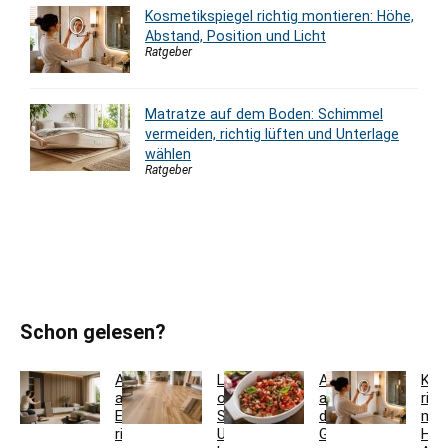
Kosmetikspiegel richtig montieren: Höhe,
Abstand, Position und Licht
Ratgeber
Matratze auf dem Boden: Schimmel
vermeiden, richtig lüften und Unterlage
wählen
Ratgeber
Schon gelesen?
Akustikpaneele
Landhausdiele
Auflaufform
Kos
aus
oder
auf
rich
Eiche
Schiffsboden:
den
mon
richtig
Unterschiede
Grill
Höh