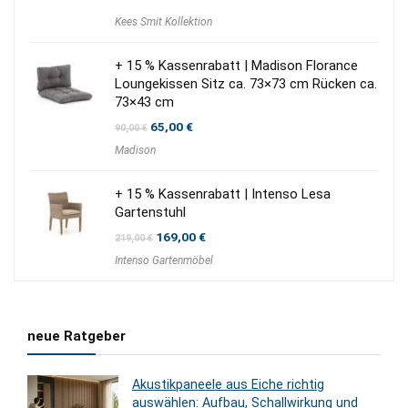
Kees Smit Kollektion
+ 15 % Kassenrabatt | Madison Florance
Loungekissen Sitz ca. 73×73 cm Rücken ca.
73×43 cm
Ursprünglicher
Aktueller
65,00
€
90,00
€
Preis
Preis
Madison
war:
ist:
90,00 €
65,00 €.
+ 15 % Kassenrabatt | Intenso Lesa
Gartenstuhl
Ursprünglicher
Aktueller
169,00
€
219,00
€
Preis
Preis
Intenso Gartenmöbel
war:
ist:
219,00 €
169,00 €.
neue Ratgeber
Akustikpaneele aus Eiche richtig
auswählen: Aufbau, Schallwirkung und