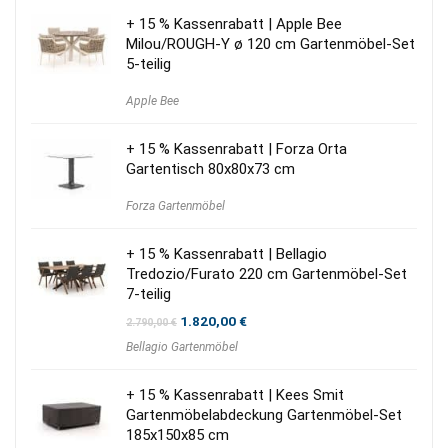
+ 15 % Kassenrabatt | Apple Bee
Milou/ROUGH-Y ø 120 cm Gartenmöbel-Set
5-teilig
Apple Bee
+ 15 % Kassenrabatt | Forza Orta
Gartentisch 80x80x73 cm
Forza Gartenmöbel
+ 15 % Kassenrabatt | Bellagio
Tredozio/Furato 220 cm Gartenmöbel-Set
7-teilig
Ursprünglicher
Aktueller
1.820,00
€
2.790,00
€
Preis
Preis
Bellagio Gartenmöbel
war:
ist:
2.790,00 €
1.820,00 €.
+ 15 % Kassenrabatt | Kees Smit
Gartenmöbelabdeckung Gartenmöbel-Set
185x150x85 cm