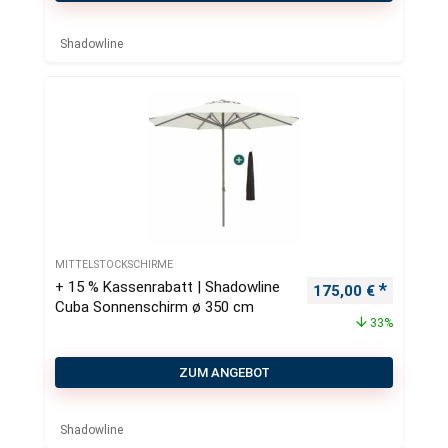
Shadowline
MITTELSTOCKSCHIRME
+ 15 % Kassenrabatt | Shadowline
Ursprünglicher Pre
Aktueller
175,00
€
Cuba Sonnenschirm ø 350 cm
33%
ZUM ANGEBOT
Shadowline