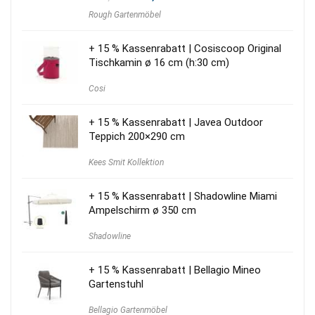
Preis
Preis
Rough Gartenmöbel
war:
ist:
1.715,00 €
1.235,00 €.
+ 15 % Kassenrabatt | Cosiscoop Original
Tischkamin ø 16 cm (h:30 cm)
Cosi
+ 15 % Kassenrabatt | Javea Outdoor
Teppich 200×290 cm
Kees Smit Kollektion
+ 15 % Kassenrabatt | Shadowline Miami
Ampelschirm ø 350 cm
Shadowline
+ 15 % Kassenrabatt | Bellagio Mineo
Gartenstuhl
Bellagio Gartenmöbel