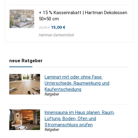
+ 15 % Kassenrabatt | Hartman Dekokissen
50×50 cm
Ursprünglicher
Aktueller
15,00
€
20,00
€
Preis
Preis
Hartman Gartenmöbel
war:
ist:
20,00 €
15,00 €.
neue Ratgeber
Laminat mit oder ohne Fase:
Unterschiede, Raumwirkung und
Kaufentscheidung
Ratgeber
Innensauna im Haus planen: Raum,
Lüftung, Boden, Ofen und
Stromanschluss prüfen
Ratgeber