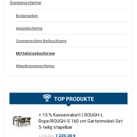
Sonnenschirme
Bodenanker
Ampelschirme
Sonnenschirm Beleuchtung
Mittelstockschirme
Wandsonnenschirme
TOP PRODUKTE
+ 15 % Kassenrabatt | ROUGH-L
Rope/ROUGH-S 160 cm Gartenmöbel-Set
5-teilig stapelbar
Ursprünglicher
Aktueller
1.235,00
€
1.715,00
€