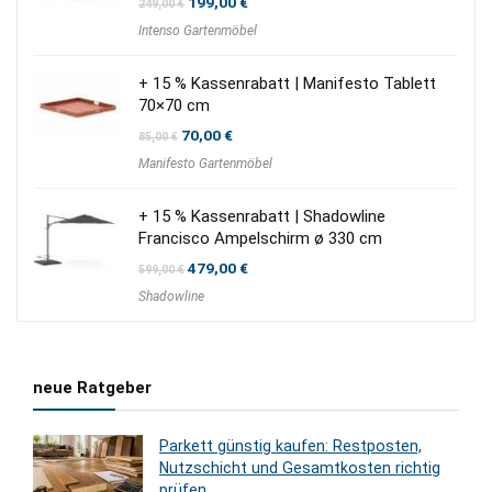
Ursprünglicher
Aktueller
199,00
€
249,00
€
Preis
Preis
Intenso Gartenmöbel
war:
ist:
249,00 €
199,00 €.
+ 15 % Kassenrabatt | Manifesto Tablett
70×70 cm
Ursprünglicher
Aktueller
70,00
€
85,00
€
Preis
Preis
Manifesto Gartenmöbel
war:
ist:
85,00 €
70,00 €.
+ 15 % Kassenrabatt | Shadowline
Francisco Ampelschirm ø 330 cm
Ursprünglicher
Aktueller
479,00
€
599,00
€
Preis
Preis
Shadowline
war:
ist:
599,00 €
479,00 €.
neue Ratgeber
Parkett günstig kaufen: Restposten,
Nutzschicht und Gesamtkosten richtig
prüfen