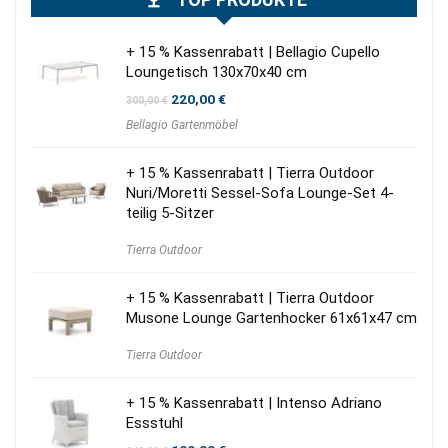
+ 15 % Kassenrabatt | Bellagio Cupello
Loungetisch 130x70x40 cm
Ursprünglicher
Aktueller
220,00
€
300,00
€
Preis
Preis
Bellagio Gartenmöbel
war:
ist:
300,00 €
220,00 €.
+ 15 % Kassenrabatt | Tierra Outdoor
Nuri/Moretti Sessel-Sofa Lounge-Set 4-
teilig 5-Sitzer
Tierra Outdoor
+ 15 % Kassenrabatt | Tierra Outdoor
Musone Lounge Gartenhocker 61x61x47 cm
Tierra Outdoor
+ 15 % Kassenrabatt | Intenso Adriano
Essstuhl