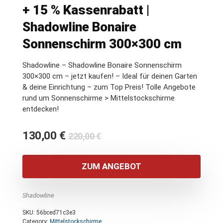
+ 15 % Kassenrabatt |
Shadowline Bonaire
Sonnenschirm 300×300 cm
Shadowline – Shadowline Bonaire Sonnenschirm
300×300 cm – jetzt kaufen! – Ideal für deinen Garten
& deine Einrichtung – zum Top Preis! Tolle Angebote
rund um Sonnenschirme > Mittelstockschirme
entdecken!
Ursprünglicher
Aktueller
130,00
€
220,00
€
Preis
Preis
war:
ist:
ZUM ANGEBOT
220,00 €
130,00 €.
Shadowline
SKU:
56bced71c3e3
Category:
Mittelstockschirme