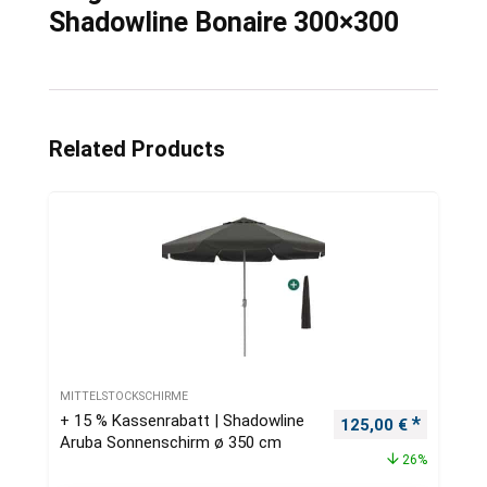
Shadowline Bonaire 300×300
Related Products
MITTELSTOCKSCHIRME
+ 15 % Kassenrabatt | Shadowline
Ursprünglicher Pre
Aktueller
125,00
€
Aruba Sonnenschirm ø 350 cm
26%