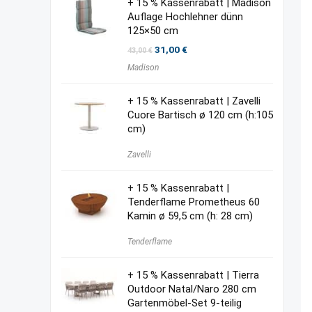
+ 15 % Kassenrabatt | Madison
Auflage Hochlehner dünn
125×50 cm
Ursprünglicher
Aktueller
31,00
€
43,00
€
Preis
Preis
Madison
war:
ist:
43,00 €
31,00 €.
+ 15 % Kassenrabatt | Zavelli
Cuore Bartisch ø 120 cm (h:105
cm)
Zavelli
+ 15 % Kassenrabatt |
Tenderflame Prometheus 60
Kamin ø 59,5 cm (h: 28 cm)
Tenderflame
+ 15 % Kassenrabatt | Tierra
Outdoor Natal/Naro 280 cm
Gartenmöbel-Set 9-teilig