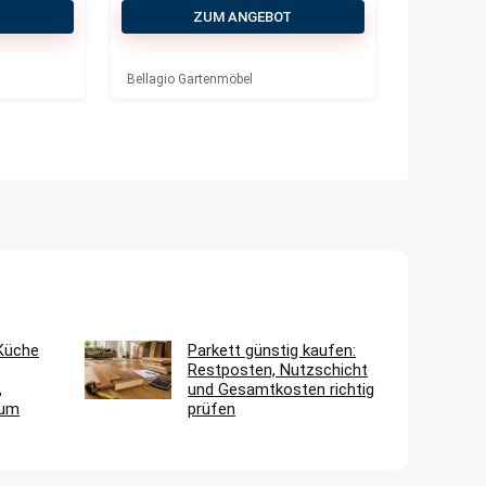
230×90 cm
T
ZUM ANGEBOT
Bellagio Gartenmöbel
 Küche
Parkett günstig kaufen:
Restposten, Nutzschicht
,
und Gesamtkosten richtig
aum
prüfen