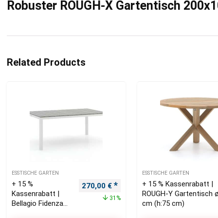
Robuster ROUGH-X Gartentisch 200x
Related Products
ESSTISCHE GARTEN
ESSTISCHE GARTEN
+ 15 %
+ 15 % Kassenrabatt |
Ursprünglicher Preis war: 390,00 €
Aktueller Preis ist: 270,00 €.
270,00
€
Kassenrabatt |
ROUGH-Y Gartentisch 
31%
Bellagio Fidenza
cm (h:75 cm)
Gartentisch