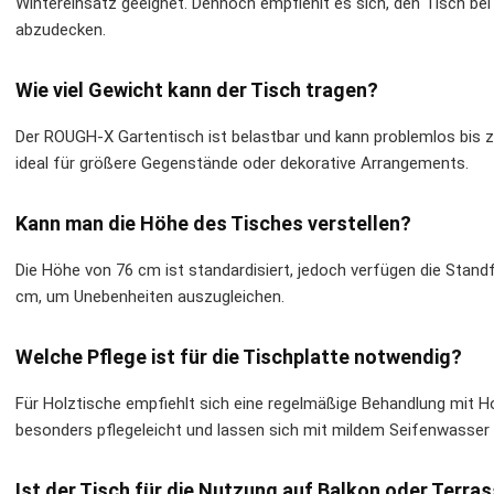
Wintereinsatz geeignet. Dennoch empfiehlt es sich, den Tisch bei
abzudecken.
Wie viel Gewicht kann der Tisch tragen?
Der ROUGH-X Gartentisch ist belastbar und kann problemlos bis zu
ideal für größere Gegenstände oder dekorative Arrangements.
Kann man die Höhe des Tisches verstellen?
Die Höhe von 76 cm ist standardisiert, jedoch verfügen die Standf
cm, um Unebenheiten auszugleichen.
Welche Pflege ist für die Tischplatte notwendig?
Für Holztische empfiehlt sich eine regelmäßige Behandlung mit Ho
besonders pflegeleicht und lassen sich mit mildem Seifenwasser r
Ist der Tisch für die Nutzung auf Balkon oder Terra