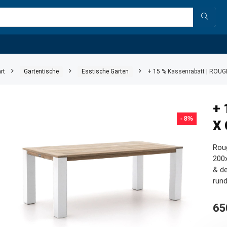
rt
Gartentische
Esstische Garten
+ 15 % Kassenrabatt | ROUG
+ 
- 8%
X 
Rou
200x
& de
rund
65