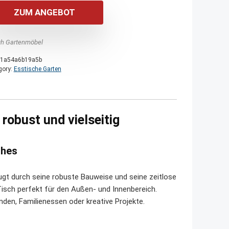
war:
ist:
ZUM ANGEBOT
710,00 €
650,00 €.
h Gartenmöbel
1a54a6b19a5b
gory:
Esstische Garten
obust und vielseitig
ches
t durch seine robuste Bauweise und seine zeitlose
 Tisch perfekt für den Außen- und Innenbereich.
nden, Familienessen oder kreative Projekte.