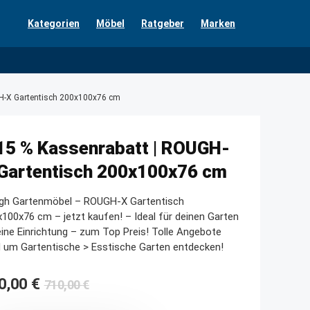
Kategorien
Möbel
Ratgeber
Marken
H-X Gartentisch 200x100x76 cm
15 % Kassenrabatt | ROUGH-
Gartentisch 200x100x76 cm
gh Gartenmöbel – ROUGH-X Gartentisch
100x76 cm – jetzt kaufen! – Ideal für deinen Garten
ine Einrichtung – zum Top Preis! Tolle Angebote
 um Gartentische > Esstische Garten entdecken!
Ursprünglicher
Aktueller
0,00
€
710,00
€
Preis
Preis