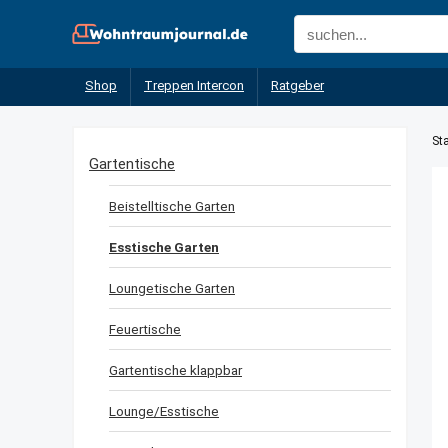
Shop
Treppen Intercon
Ratgeber
Sta
Gartentische
Beistelltische Garten
Esstische Garten
Loungetische Garten
Feuertische
Gartentische klappbar
Lounge/Esstische