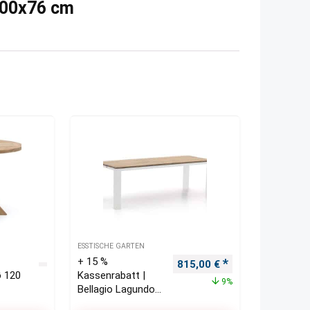
100x76 cm
ESSTISCHE GARTEN
+ 15 %
Ursprünglicher Preis war: 
Aktueller Preis i
815,00
€
ø 120
Kassenrabatt |
9%
Bellagio Lagundo
Gartentisch