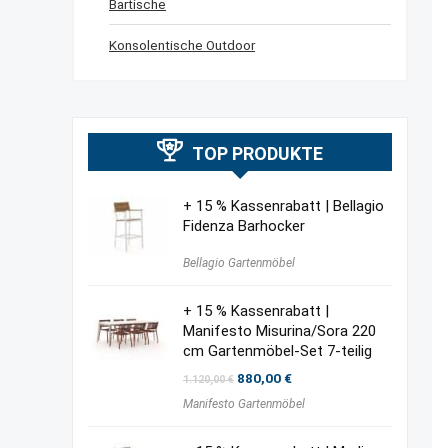
Bartische
Konsolentische Outdoor
TOP PRODUKTE
+ 15 % Kassenrabatt | Bellagio
Fidenza Barhocker
Bellagio Gartenmöbel
+ 15 % Kassenrabatt |
Manifesto Misurina/Sora 220
cm Gartenmöbel-Set 7-teilig
Ursprünglicher
Aktueller
880,00
€
1.120,00
€
Preis
Preis
Manifesto Gartenmöbel
war:
ist:
1.120,00 €
880,00 €.