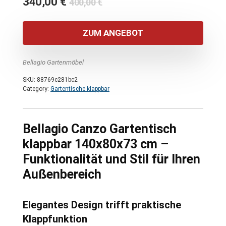
Ursprünglicher
Aktueller
340,00
€
400,00
€
Preis
Preis
war:
ist:
ZUM ANGEBOT
400,00 €
340,00 €.
Bellagio Gartenmöbel
SKU:
88769c281bc2
Category:
Gartentische klappbar
Bellagio Canzo Gartentisch
klappbar 140x80x73 cm –
Funktionalität und Stil für Ihren
Außenbereich
Elegantes Design trifft praktische
Klappfunktion