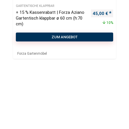
GARTENTISCHE KLAPPBAR
+ 15 % Kassenrabatt | Forza Aziano
Ursprünglicher Pr
Aktueller
45,00
€
Gartentisch klappbar ø 60 cm (h:70
10%
cm)
ZUM ANGEBOT
Forza Gartenmöbel