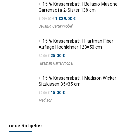
+ 15 % Kassenrabatt | Bellagio Musone
Gartensofa 2-Sizter 138 cm
Ursprünglicher
Aktueller
1.039,00
€
1.299,00
€
Preis
Preis
Bellagio Gartenmöbel
war:
ist:
1.299,00 €
1.039,00 €.
+ 15 % Kassenrabatt | Hartman Fiber
Auflage Hochlehner 123×50 cm
Ursprünglicher
Aktueller
25,00
€
60,00
€
Preis
Preis
Hartman Gartenmöbel
war:
ist:
60,00 €
25,00 €.
+ 15 % Kassenrabatt | Madison Wicker
Sitzkissen 35×35 cm
Ursprünglicher
Aktueller
15,00
€
19,00
€
Preis
Preis
Madison
war:
ist:
19,00 €
15,00 €.
neue Ratgeber