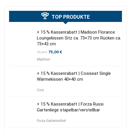
TOP PRODUKTE
+ 15 % Kassenrabatt | Madison Florance
Loungekissen Sitz ca. 73×73 cm Rücken ca.
73×43 cm
Ursprünglicher
Aktueller
75,00
€
90,00
€
Preis
Preis
Madison
war:
ist:
90,00 €
75,00 €.
+ 15 % Kassenrabatt | Cosiseat Single
Wärmekissen 40×40 cm
Cosi
+ 15 % Kassenrabatt | Forza Russi
Gartenliege stapelbar/verstellbar
Forza Gartenmöbel