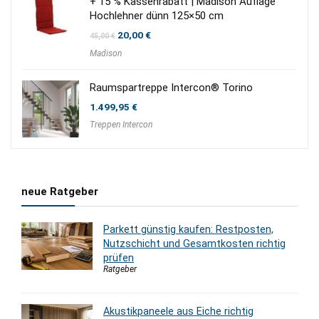
+ 15 % Kassenrabatt | Madison Auflage
Hochlehner dünn 125×50 cm
Ursprünglicher
Aktueller
20,00
€
45,00
€
Preis
Preis
Madison
war:
ist:
45,00 €
20,00 €.
Raumspartreppe Intercon® Torino
1.499,95
€
Treppen Intercon
neue Ratgeber
Parkett günstig kaufen: Restposten,
Nutzschicht und Gesamtkosten richtig
prüfen
Ratgeber
Akustikpaneele aus Eiche richtig