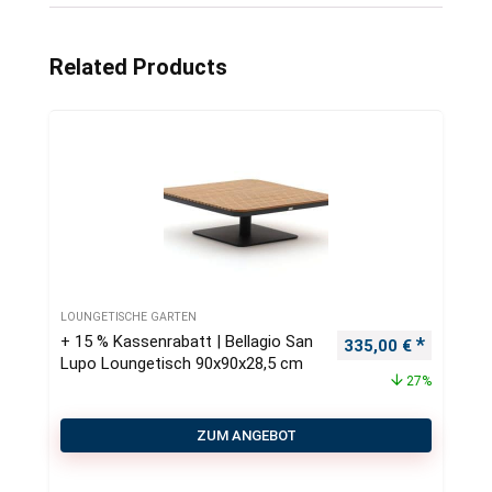
Related Products
LOUNGETISCHE GARTEN
+ 15 % Kassenrabatt | Bellagio San
Ursprünglicher Pre
Aktueller
335,00
€
Lupo Loungetisch 90x90x28,5 cm
27%
ZUM ANGEBOT