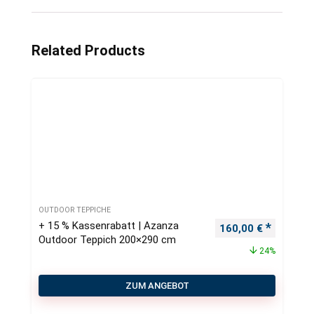
Related Products
OUTDOOR TEPPICHE
+ 15 % Kassenrabatt | Azanza
Ursprünglicher Pre
Aktueller
160,00
€
Outdoor Teppich 200×290 cm
24%
ZUM ANGEBOT