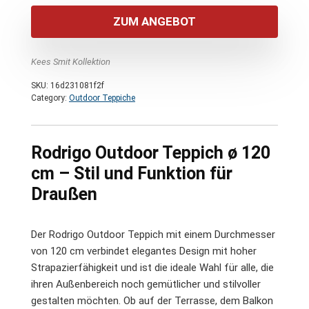
war:
ist:
ZUM ANGEBOT
26,00 €
20,00 €.
Kees Smit Kollektion
SKU:
16d231081f2f
Category:
Outdoor Teppiche
Rodrigo Outdoor Teppich ø 120
cm – Stil und Funktion für
Draußen
Der Rodrigo Outdoor Teppich mit einem Durchmesser
von 120 cm verbindet elegantes Design mit hoher
Strapazierfähigkeit und ist die ideale Wahl für alle, die
ihren Außenbereich noch gemütlicher und stilvoller
gestalten möchten. Ob auf der Terrasse, dem Balkon