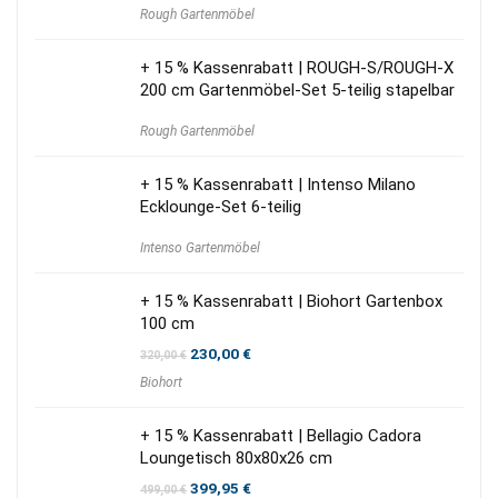
Preis
Preis
Rough Gartenmöbel
war:
ist:
1.695,00 €
1.275,00 €.
+ 15 % Kassenrabatt | ROUGH-S/ROUGH-X
200 cm Gartenmöbel-Set 5-teilig stapelbar
Rough Gartenmöbel
+ 15 % Kassenrabatt | Intenso Milano
Ecklounge-Set 6-teilig
Intenso Gartenmöbel
+ 15 % Kassenrabatt | Biohort Gartenbox
100 cm
Ursprünglicher
Aktueller
230,00
€
320,00
€
Preis
Preis
Biohort
war:
ist:
320,00 €
230,00 €.
+ 15 % Kassenrabatt | Bellagio Cadora
Loungetisch 80x80x26 cm
Ursprünglicher
Aktueller
399,95
€
499,00
€