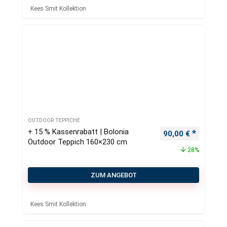
Kees Smit Kollektion
OUTDOOR TEPPICHE
+ 15 % Kassenrabatt | Bolonia
Ursprünglicher Pr
Aktueller
90,00
€
Outdoor Teppich 160×230 cm
28%
ZUM ANGEBOT
Kees Smit Kollektion