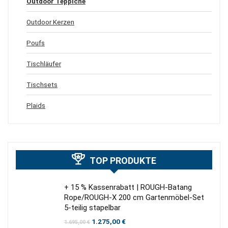
Outdoor Teppiche
Outdoor Kerzen
Poufs
Tischläufer
Tischsets
Plaids
TOP PRODUKTE
+ 15 % Kassenrabatt | ROUGH-Batang
Rope/ROUGH-X 200 cm Gartenmöbel-Set
5-teilig stapelbar
Ursprünglicher
Aktueller
1.275,00
€
1.695,00
€