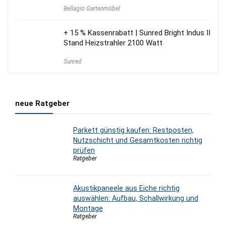
Preis
Preis
Bellagio Gartenmöbel
war:
ist:
499,00 €
399,95 €.
+ 15 % Kassenrabatt | Sunred Bright Indus II
Stand Heizstrahler 2100 Watt
Sunred
neue Ratgeber
Parkett günstig kaufen: Restposten,
Nutzschicht und Gesamtkosten richtig
prüfen
Ratgeber
Akustikpaneele aus Eiche richtig
auswählen: Aufbau, Schallwirkung und
Montage
Ratgeber