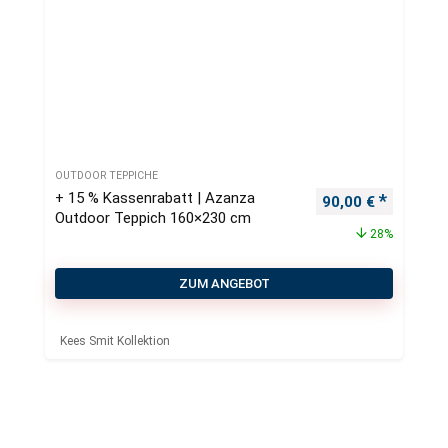
OUTDOOR TEPPICHE
+ 15 % Kassenrabatt | Azanza
Ursprünglicher Pr
Aktueller
90,00
€
Outdoor Teppich 160×230 cm
28%
ZUM ANGEBOT
Kees Smit Kollektion