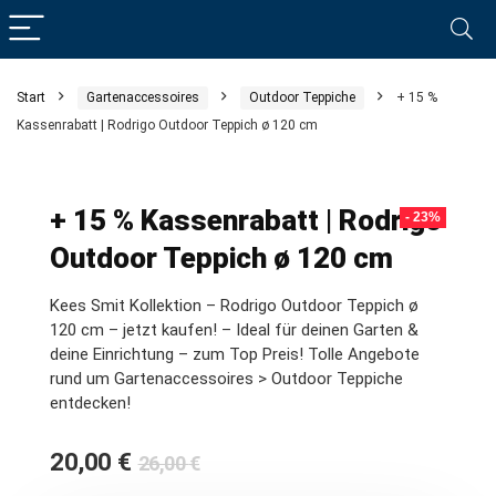
Start
Gartenaccessoires
Outdoor Teppiche
+ 15 %
Kassenrabatt | Rodrigo Outdoor Teppich ø 120 cm
+ 15 % Kassenrabatt | Rodrigo
- 23%
Outdoor Teppich ø 120 cm
Kees Smit Kollektion – Rodrigo Outdoor Teppich ø
120 cm – jetzt kaufen! – Ideal für deinen Garten &
deine Einrichtung – zum Top Preis! Tolle Angebote
rund um Gartenaccessoires > Outdoor Teppiche
entdecken!
Ursprünglicher
Aktueller
20,00
€
26,00
€
Preis
Preis