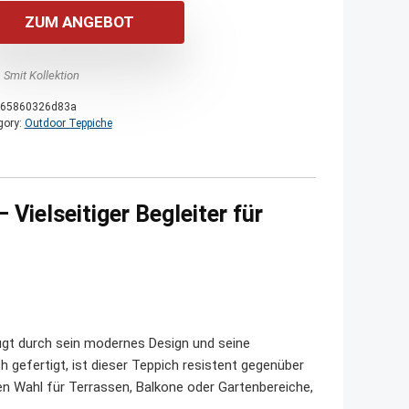
war:
ist:
ZUM ANGEBOT
75,00 €
55,00 €.
 Smit Kollektion
65860326d83a
gory:
Outdoor Teppiche
Vielseitiger Begleiter für
gt durch sein modernes Design und seine
h gefertigt, ist dieser Teppich resistent gegenüber
en Wahl für Terrassen, Balkone oder Gartenbereiche,