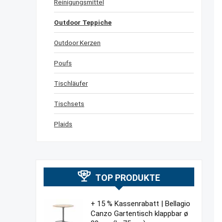
Reinigungsmittel
Outdoor Teppiche
Outdoor Kerzen
Poufs
Tischläufer
Tischsets
Plaids
TOP PRODUKTE
+ 15 % Kassenrabatt | Bellagio
Canzo Gartentisch klappbar ø