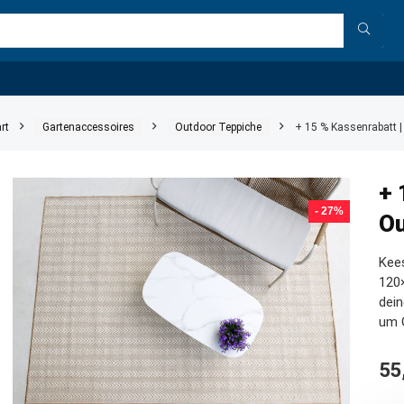
rt
Gartenaccessoires
Outdoor Teppiche
+ 15 % Kassenrabatt 
+ 
- 27%
Ou
Kees
120×
dein
um 
55