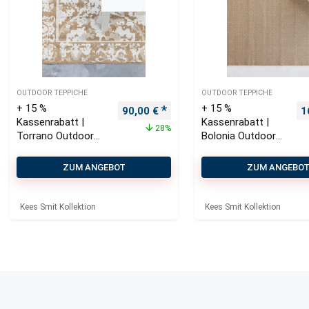
OUTDOOR TEPPICHE
OUTDOOR TEPPICHE
+ 15 %
+ 15 %
Ursprünglicher Preis war: 125,00 €
Aktueller Preis ist: 90,00 €.
U
90,00
€
1
Kassenrabatt |
Kassenrabatt |
28%
Torrano Outdoor
Bolonia Outdoor
Teppich 160×230
Teppich 200×290
cm
cm
ZUM ANGEBOT
ZUM ANGEBO
Kees Smit Kollektion
Kees Smit Kollektion