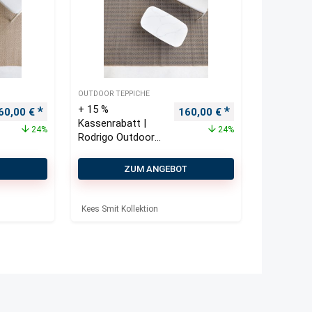
OUTDOOR TEPPICHE
+ 15 %
rsprünglicher Preis war: 210,00 €
Aktueller Preis ist: 160,00 €.
Ursprünglicher Preis war: 
Aktueller Preis i
60,00
€
160,00
€
Kassenrabatt |
24%
24%
Rodrigo Outdoor
Teppich 200×290
cm
T
ZUM ANGEBOT
Kees Smit Kollektion