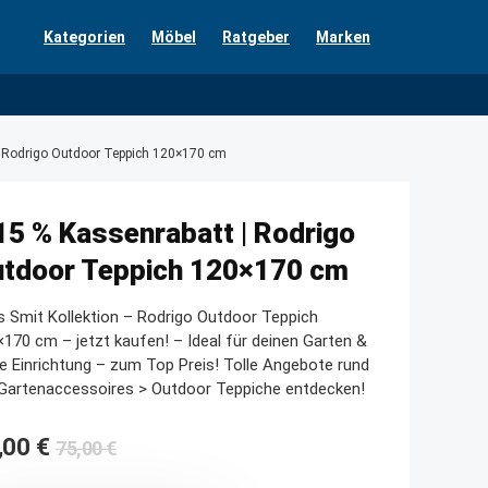
Kategorien
Möbel
Ratgeber
Marken
| Rodrigo Outdoor Teppich 120×170 cm
15 % Kassenrabatt | Rodrigo
tdoor Teppich 120×170 cm
 Smit Kollektion – Rodrigo Outdoor Teppich
170 cm – jetzt kaufen! – Ideal für deinen Garten &
e Einrichtung – zum Top Preis! Tolle Angebote rund
Gartenaccessoires > Outdoor Teppiche entdecken!
Ursprünglicher
Aktueller
,00
€
75,00
€
Preis
Preis