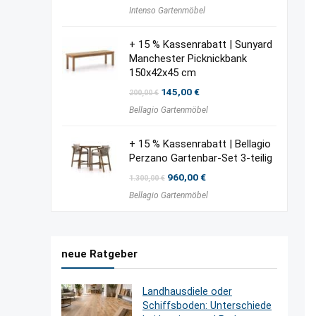
Intenso Gartenmöbel
+ 15 % Kassenrabatt | Sunyard
Manchester Picknickbank
150x42x45 cm
Ursprünglicher
Aktueller
145,00
€
200,00
€
Preis
Preis
Bellagio Gartenmöbel
war:
ist:
200,00 €
145,00 €.
+ 15 % Kassenrabatt | Bellagio
Perzano Gartenbar-Set 3-teilig
Ursprünglicher
Aktueller
960,00
€
1.300,00
€
Preis
Preis
Bellagio Gartenmöbel
war:
ist:
1.300,00 €
960,00 €.
neue Ratgeber
Landhausdiele oder
Schiffsboden: Unterschiede