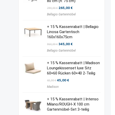
80 cm (h: 75 cm)
Ursprünglicher
Aktueller
265,00
€
290,00
€
Preis
Preis
Bellagio Gartenmöbel
war:
ist:
290,00 €
265,00 €.
+ 15 % Kassenrabatt | Bellagio
Linosa Gartentisch
160x160x75cm
Ursprünglicher
Aktueller
345,00
€
860,00
€
Preis
Preis
Bellagio Gartenmöbel
war:
ist:
860,00 €
345,00 €.
+ 15 % Kassenrabatt | Madison
Loungekissenset luxe Sitz
60×60 Rücken 60×40 2-Teilig
Ursprünglicher
Aktueller
45,00
€
65,00
€
Preis
Preis
Madison
war:
ist:
65,00 €
45,00 €.
+ 15 % Kassenrabatt | Intenso
Milano/ROUGH-X 100 cm
Gartenmöbel-Set 3-teilig