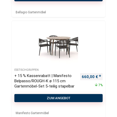
Bellagio Gartenmöbel
ESSTISCHGRUPPEN
+ 15 % Kassenrabatt | Manifesto
Ursprünglicher Pre
Aktueller
660,00
€
Belpasso/ROUGH-K ø 115 cm
7%
Gartenmöbel-Set 5-teilig stapelbar
ZUM ANGEBOT
Manifesto Gartenmöbel