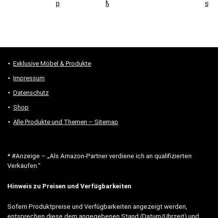
prüfen
Montage
sind
Exklusive Möbel & Produkte
Impressum
Datenschutz
Shop
Alle Produkte und Themen – Sitemap
* #Anzeige – „Als Amazon-Partner verdiene ich an qualifizierten
Verkäufen.“
Hinweis zu Preisen und Verfügbarkeiten
Sofern Produktpreise und Verfügbarkeiten angezeigt werden,
entsprechen diese dem angegebenen Stand (Datum/Uhrzeit) und