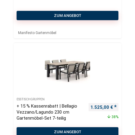
ZUM ANGEBOT
Manifesto Gartenmöbel
ESSTISCHGRUPPEN
+ 15 % Kassenrabatt | Bellagio
Ursprünglicher Preis
Aktueller
1.525,00
€
Vezzano/Lagundo 230 cm
38%
Gartenmöbel-Set 7-teilig
ZUM ANGEBOT