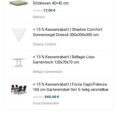
Sitzkissen 42×42 cm
Ursprünglicher
Aktueller
17,00
€
22,00
€
Preis
Preis
Madison
war:
ist:
22,00 €
17,00 €.
+ 15 % Kassenrabatt | Shadow Comfort
Sonnensegel Dreieck 300x300x300 cm
Shadow Comfort
+ 15 % Kassenrabatt | Bellagio Lisio
Gartentisch 120x70x73 cm
Bellagio Gartenmöbel
+ 15 % Kassenrabatt | Forza Capri/Fidenza
160 cm Gartenmöbel-Set 5-teilig verstellbar
Ursprünglicher
Aktueller
565,00
€
665,00
€
Preis
Preis
Forza Gartenmöbel
war:
ist:
665,00 €
565,00 €.