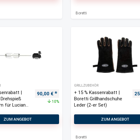
Boretti
R
GRILLZUBEHÖR
senrabatt |
+ 15 % Kassenrabatt |
Ursprünglicher Preis war: 100,00 €
Aktueller Preis ist: 90,00 €.
Ur
90,00
€
25
l Drehspieß
Boretti Grillhandschuhe
10%
m für Luciano
Leder (2-er Set)
ZUM ANGEBOT
ZUM ANGEBOT
Boretti