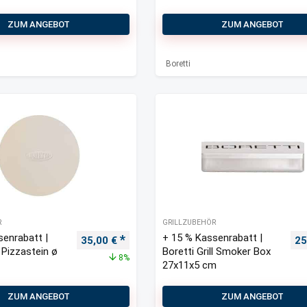
52x22x20,5 cm
ZUM ANGEBOT
ZUM ANGEBOT
Boretti
R
GRILLZUBEHÖR
senrabatt |
+ 15 % Kassenrabatt |
Ursprünglicher Preis war: 38,00 €
Aktueller Preis ist: 35,00 €.
Ur
35,00
€
25
l Pizzastein ø
Boretti Grill Smoker Box
8%
27x11x5 cm
ZUM ANGEBOT
ZUM ANGEBOT