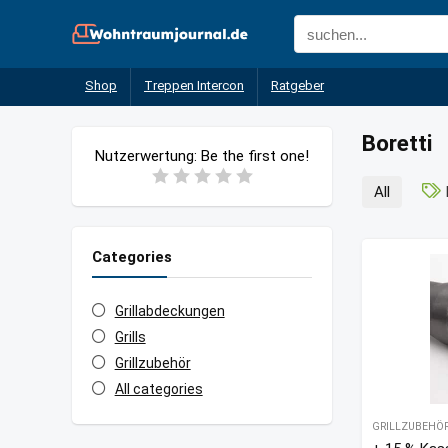
Shop
Treppen Intercon
Ratgeber
Boretti
Nutzerwertung:
Be the first one!
All
Categories
Grillabdeckungen
Grills
Grillzubehör
All categories
GRILLZUBEHÖ