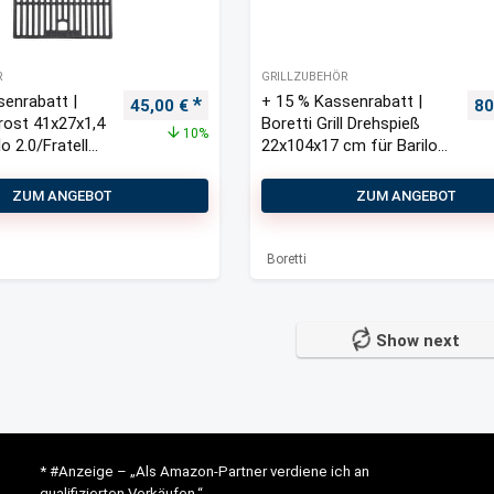
R
GRILLZUBEHÖR
senrabatt |
+ 15 % Kassenrabatt |
Ursprünglicher Preis war: 50,00 €
Aktueller Preis ist: 45,00 €.
Ur
45,00
€
80
llrost 41x27x1,4
Boretti Grill Drehspieß
10%
lo 2.0/Fratello
22x104x17 cm für Barilo
2.0/Fratello 2.0
ZUM ANGEBOT
ZUM ANGEBOT
Boretti
Show next
* #Anzeige – „Als Amazon-Partner verdiene ich an
qualifizierten Verkäufen.“