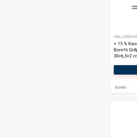
GRILLZUBEHÖ
+ 15 % Kas
Boretti Gril
30×6,5×2 
Boretti