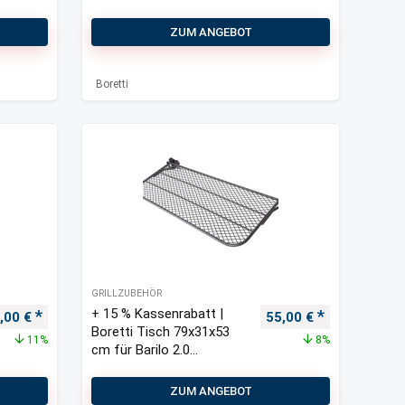
ZUM ANGEBOT
Boretti
GRILLZUBEHÖR
+ 15 % Kassenrabatt |
sprünglicher Preis war: 28,00 €
Aktueller Preis ist: 25,00 €.
Ursprünglicher Preis 
Aktueller Pre
,00
€
55,00
€
Boretti Tisch 79x31x53
11%
8%
cm für Barilo 2.0
Holzkohlegrill
ZUM ANGEBOT