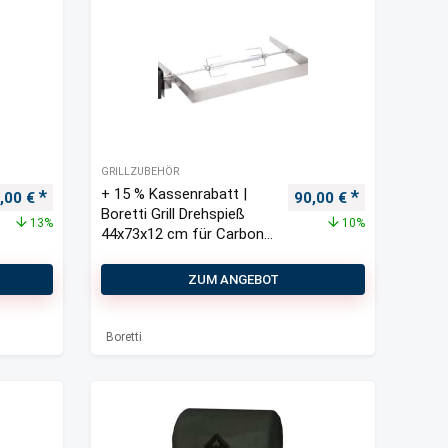
GRILLZUBEHÖR
+ 15 % Kassenrabatt |
sprünglicher Preis war: 80,00 €
Aktueller Preis ist: 70,00 €.
Ursprünglicher Preis 
Aktueller Pre
,00
€
90,00
€
Boretti Grill Drehspieß
13%
10%
44x73x12 cm für Carbone
Holzkohlegrill
ZUM ANGEBOT
Boretti