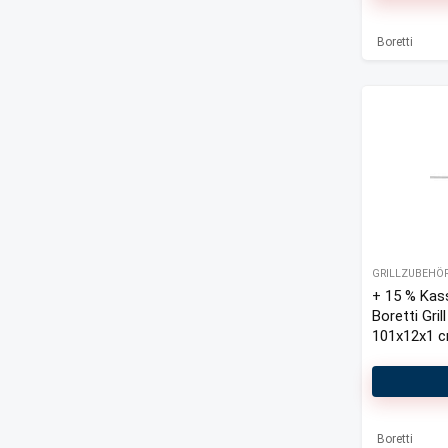
Boretti
GRILLZUBEHÖ
+ 15 % Kas
Boretti Gril
101x12x1 c
Nero
Boretti