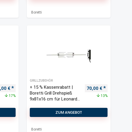
Boretti
GRILLZUBEHÖR
+ 15 % Kassenrabatt |
sprünglicher Preis war: 30,00 €
Aktueller Preis ist: 25,00 €.
Ursprünglicher Preis 
Aktueller Pre
,00
€
70,00
€
Boretti Grill Drehspieß
17%
13%
9x81x16 cm für Leonardo
2B
ZUM ANGEBOT
Boretti