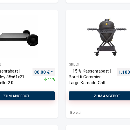
R
GRILLS
senrabatt |
+ 15 % Kassenrabatt |
Ursprünglicher Preis war: 90,00 €
Aktueller Preis ist: 80,00 €.
Urspr
80,00
€
1.10
lley 85x61x21
Boretti Ceramica
11%
ello 2.0
Large Kamado Grill
ll
130x73x123 cm
ZUM ANGEBOT
ZUM ANGEBOT
Boretti