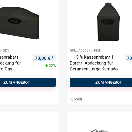
UNGEN
GRILLABDECKUNGEN
senrabatt |
+ 15 % Kassenrabatt |
Ursprünglicher Preis war: 90,00 €
Aktueller Preis ist: 70,00 €.
Ur
70,00
€
70
deckung für
Boretti Abdeckung für
22%
ro Gas
Ceramica Large Kamado
he inkl.
Grill 73x73x96 cm
k 157x66x85
ZUM ANGEBOT
ZUM ANGEBOT
Boretti