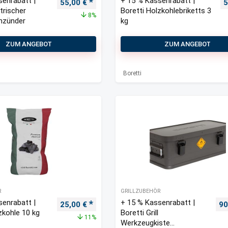
senrabatt |
+ 15 % Kassenrabatt |
Ursprünglicher Preis war: 60,00 €
Aktueller Preis ist: 55,00 €.
U
55,00
€
5
ktrischer
Boretti Holzkohlebriketts 3
8%
nzünder
kg
ZUM ANGEBOT
ZUM ANGEBOT
Boretti
R
GRILLZUBEHÖR
senrabatt |
+ 15 % Kassenrabatt |
Ursprünglicher Preis war: 28,00 €
Aktueller Preis ist: 25,00 €.
Ur
25,00
€
90
zkohle 10 kg
Boretti Grill
11%
Werkzeugkiste