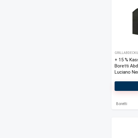
GRILLABDECK
+ 15 % Kas
Boretti Ab
Luciano Ne
Outdoor Küc
Kühlschran
cm
Boretti