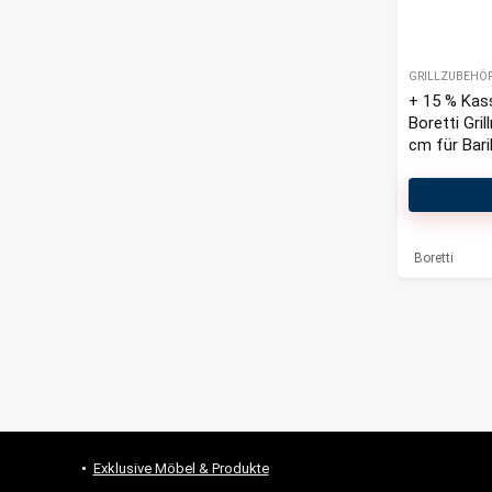
GRILLZUBEHÖ
+ 15 % Kas
Boretti Gri
cm für Bari
2.0/Addizio
Boretti
Exklusive Möbel & Produkte