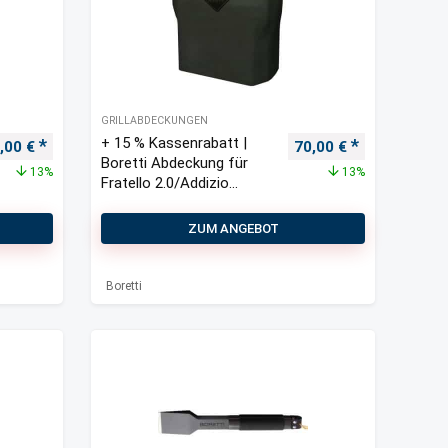
GRILLABDECKUNGEN
+ 15 % Kassenrabatt |
sprünglicher Preis war: 40,00 €
Aktueller Preis ist: 35,00 €.
Ursprünglicher Preis 
Aktueller Pre
,00
€
70,00
€
Boretti Abdeckung für
13%
13%
Fratello 2.0/Addizio
79x69x110 cm
ZUM ANGEBOT
Boretti