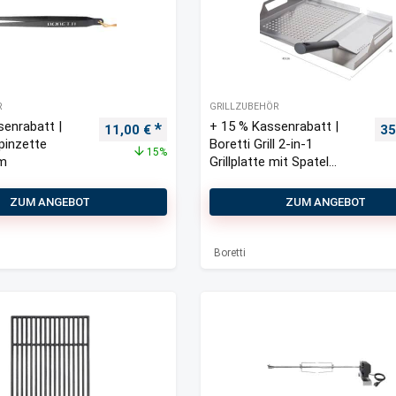
R
GRILLZUBEHÖR
senrabatt |
+ 15 % Kassenrabatt |
Ursprünglicher Preis war: 13,00 €
Aktueller Preis ist: 11,00 €.
Ur
11,00
€
35
lpinzette
Boretti Grill 2-in-1
15%
cm
Grillplatte mit Spatel
31,5×7,5×43 cm
ZUM ANGEBOT
ZUM ANGEBOT
Boretti