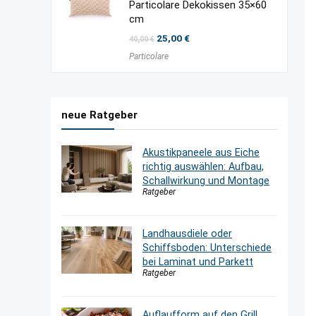
Particolare Dekokissen 35×60
cm
Ursprünglicher
Aktueller
25,00
€
40,00
€
Preis
Preis
Particolare
war:
ist:
40,00 €
25,00 €.
neue Ratgeber
Akustikpaneele aus Eiche
richtig auswählen: Aufbau,
Schallwirkung und Montage
Ratgeber
Landhausdiele oder
Schiffsboden: Unterschiede
bei Laminat und Parkett
Ratgeber
Auflaufform auf den Grill