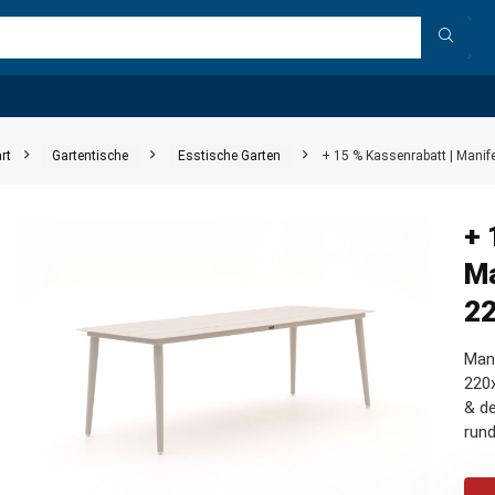
rt
Gartentische
Esstische Garten
+ 15 % Kassenrabatt | Mani
+ 
Ma
2
Man
220x
& de
rund