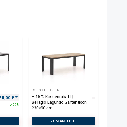
ESSTISCHE GARTEN
+ 15 % Kassenrabatt |
rsprünglicher Preis war: 200,00 €
Aktueller Preis ist: 160,00 €.
60,00
€
Bellagio Lagundo Gartentisch
20%
230×90 cm
T
ZUM ANGEBOT