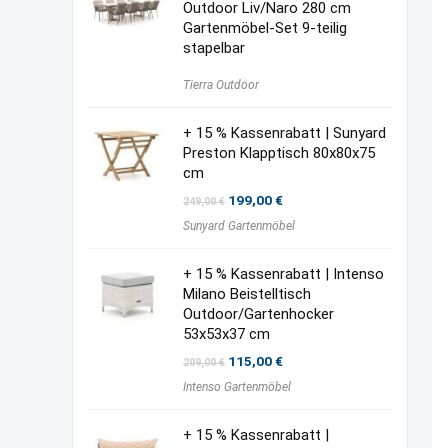
Outdoor Liv/Naro 280 cm
Gartenmöbel-Set 9-teilig
stapelbar
Tierra Outdoor
+ 15 % Kassenrabatt | Sunyard
Preston Klapptisch 80x80x75
cm
Ursprünglicher
Aktueller
199,00
€
249,00
€
Preis
Preis
Sunyard Gartenmöbel
war:
ist:
249,00 €
199,00 €.
+ 15 % Kassenrabatt | Intenso
Milano Beistelltisch
Outdoor/Gartenhocker
53x53x37 cm
Ursprünglicher
Aktueller
115,00
€
209,00
€
Preis
Preis
Intenso Gartenmöbel
war:
ist:
209,00 €
115,00 €.
+ 15 % Kassenrabatt |