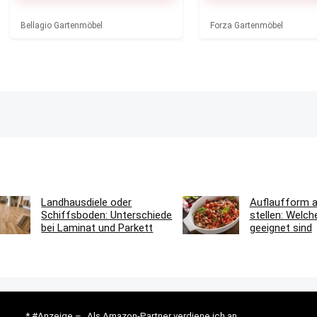
Bellagio Gartenmöbel
Forza Gartenmöbel
Landhausdiele oder
Auflaufform au
Schiffsboden: Unterschiede
stellen: Welc
bei Laminat und Parkett
geeignet sind
* #Anzeige – „Als Amazon-Partner verdiene ich an