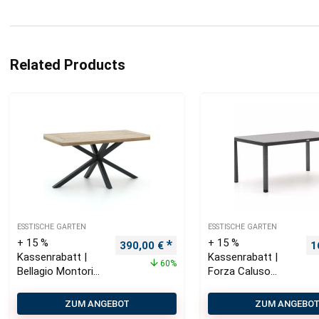
Related Products
ESSTISCHE GARTEN
ESSTISCHE GARTEN
+ 15 %
+ 15 %
Ursprünglicher Preis war: 970,00 €
Aktueller Preis ist: 390,00 €.
U
390,00
€
1
Kassenrabatt |
Kassenrabatt |
60%
Bellagio Montorio
Forza Caluso
Gartentisch
Gartentisch
160×90 cm
160x96x75 cm
ZUM ANGEBOT
ZUM ANGEBO