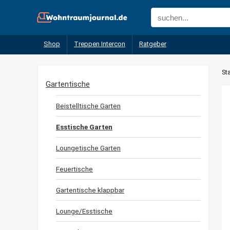
Shop
Treppen Intercon
Ratgeber
Sta
Gartentische
Beistelltische Garten
Esstische Garten
Loungetische Garten
Feuertische
Gartentische klappbar
Lounge/Esstische