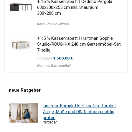
+ 15 % Kassenrabatt | Cedrino Pergola
600x300x255 cm inkl. Stauraum
300×200 cm
Kees Smit Kollektion
+ 15 % Kassenrabatt | Hartman Sophie
Studio/ROUGH-X 240 cm Gartenmöbel-Set
7-teilig
Ursprünglicher
Aktueller
1.500,00
€
1.755,00
€
Preis
Preis
Hartman Gartenmöbel
war:
ist:
1.755,00 €
1.500,00 €.
neue Ratgeber
Innentür-Komplettset kaufen: Türblatt,
Zarge, Maße und DIN-Richtung richtig
prüfen
Ratgeber