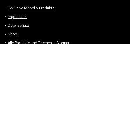
Exklusive Möbel & Produkte
Impressum
Datenschutz
Shop
Alle Produkte und Themen – Sitemap
* #Anzeige – „Als Amazon-Partner verdiene ich an qualifizierten
Verkäufen.“
Hinweis zu Preisen und Verfügbarkeiten
Sofern Produktpreise und Verfügbarkeiten angezeigt werden,
entsprechen diese dem angegebenen Stand (Datum/Uhrzeit) und
können sich auf der verlinkten Seite jederzeit ändern. Für den Kauf
eines Produkts gelten die Angaben zu Preis und Verfügbarkeit, die
zum Kaufzeitpunkt [auf der/den maßgeblichen Amazon-Website(s)]
angezeigt werden.