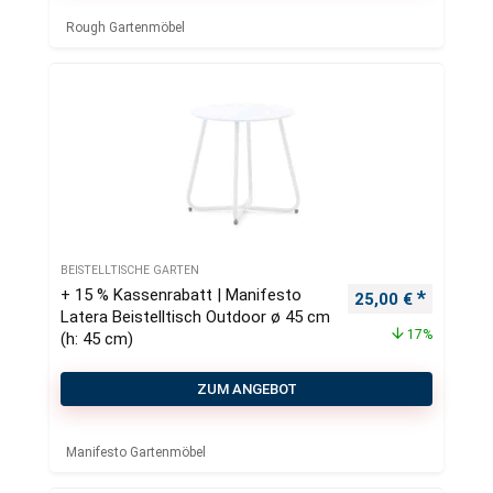
Rough Gartenmöbel
BEISTELLTISCHE GARTEN
+ 15 % Kassenrabatt | Manifesto
Ursprünglicher Pr
Aktueller
25,00
€
Latera Beistelltisch Outdoor ø 45 cm
17%
(h: 45 cm)
ZUM ANGEBOT
Manifesto Gartenmöbel