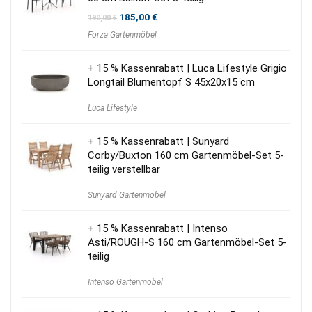
Ursprünglicher
Aktueller
185,00
€
190,00
€
Preis
Preis
Forza Gartenmöbel
war:
ist:
190,00 €
185,00 €.
+ 15 % Kassenrabatt | Luca Lifestyle Grigio
Longtail Blumentopf S 45x20x15 cm
Luca Lifestyle
+ 15 % Kassenrabatt | Sunyard
Corby/Buxton 160 cm Gartenmöbel-Set 5-
teilig verstellbar
Sunyard Gartenmöbel
+ 15 % Kassenrabatt | Intenso
Asti/ROUGH-S 160 cm Gartenmöbel-Set 5-
teilig
Intenso Gartenmöbel