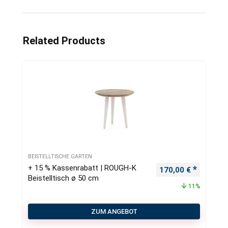
Related Products
BEISTELLTISCHE GARTEN
+ 15 % Kassenrabatt | ROUGH-K
Ursprünglicher Pre
Aktueller
170,00
€
Beistelltisch ø 50 cm
11%
ZUM ANGEBOT