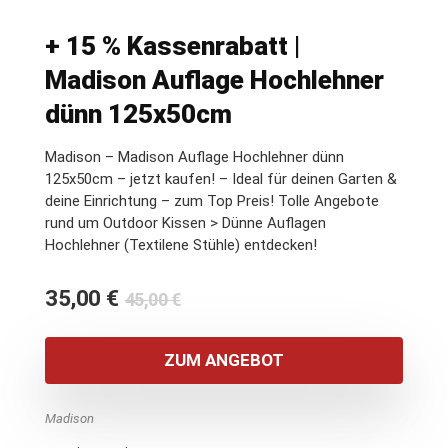
+ 15 % Kassenrabatt |
Madison Auflage Hochlehner
dünn 125x50cm
Madison – Madison Auflage Hochlehner dünn
125x50cm – jetzt kaufen! – Ideal für deinen Garten &
deine Einrichtung – zum Top Preis! Tolle Angebote
rund um Outdoor Kissen > Dünne Auflagen
Hochlehner (Textilene Stühle) entdecken!
Ursprünglicher
Aktueller
35,00
€
45,00
€
Preis
Preis
war:
ist:
ZUM ANGEBOT
45,00 €
35,00 €.
Madison