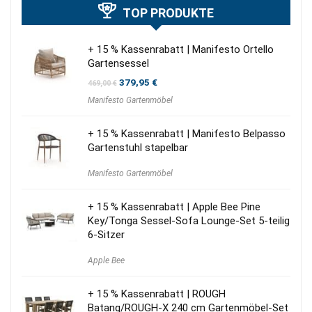
TOP PRODUKTE
+ 15 % Kassenrabatt | Manifesto Ortello
Gartensessel
Ursprünglicher
Aktueller
379,95
€
469,00
€
Preis
Preis
Manifesto Gartenmöbel
war:
ist:
469,00 €
379,95 €.
+ 15 % Kassenrabatt | Manifesto Belpasso
Gartenstuhl stapelbar
Manifesto Gartenmöbel
+ 15 % Kassenrabatt | Apple Bee Pine
Key/Tonga Sessel-Sofa Lounge-Set 5-teilig
6-Sitzer
Apple Bee
+ 15 % Kassenrabatt | ROUGH
Batang/ROUGH-X 240 cm Gartenmöbel-Set