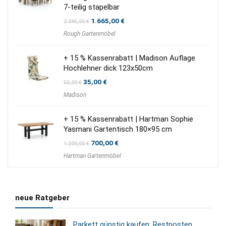
7-teilig stapelbar
Ursprünglicher
Aktueller
1.665,00
€
2.295,00
€
Preis
Preis
Rough Gartenmöbel
war:
ist:
2.295,00 €
1.665,00 €.
+ 15 % Kassenrabatt | Madison Auflage
Hochlehner dick 123x50cm
Ursprünglicher
Aktueller
35,00
€
50,00
€
Preis
Preis
Madison
war:
ist:
50,00 €
35,00 €.
+ 15 % Kassenrabatt | Hartman Sophie
Yasmani Gartentisch 180×95 cm
Ursprünglicher
Aktueller
700,00
€
1.300,00
€
Preis
Preis
Hartman Gartenmöbel
war:
ist:
1.300,00 €
700,00 €.
neue Ratgeber
Parkett günstig kaufen: Restposten,