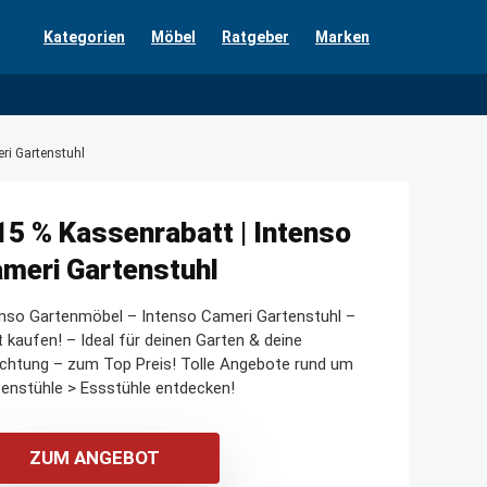
Kategorien
Möbel
Ratgeber
Marken
ri Gartenstuhl
15 % Kassenrabatt | Intenso
meri Gartenstuhl
enso Gartenmöbel – Intenso Cameri Gartenstuhl –
t kaufen! – Ideal für deinen Garten & deine
ichtung – zum Top Preis! Tolle Angebote rund um
enstühle > Essstühle entdecken!
ZUM ANGEBOT