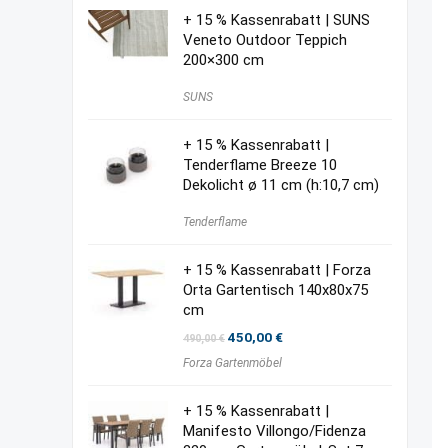
+ 15 % Kassenrabatt | SUNS
Veneto Outdoor Teppich
200×300 cm
SUNS
+ 15 % Kassenrabatt |
Tenderflame Breeze 10
Dekolicht ø 11 cm (h:10,7 cm)
Tenderflame
+ 15 % Kassenrabatt | Forza
Orta Gartentisch 140x80x75
cm
Ursprünglicher
Aktueller
450,00
€
490,00
€
Preis
Preis
Forza Gartenmöbel
war:
ist:
490,00 €
450,00 €.
+ 15 % Kassenrabatt |
Manifesto Villongo/Fidenza