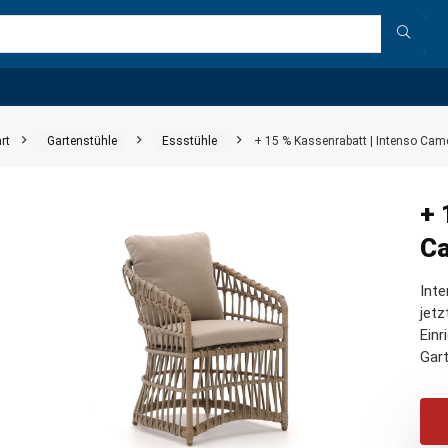
rt
Gartenstühle
Essstühle
+ 15 % Kassenrabatt | Intenso Came
+ 
Ca
Int
jetz
Einr
Gart