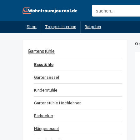
Shop
Treppen Intercon
Ratgeber
Sta
Gartenstühle
Essstühle
Gartensessel
Kinderstühle
Gartenstühle Hochlehner
Barhocker
Hängesessel