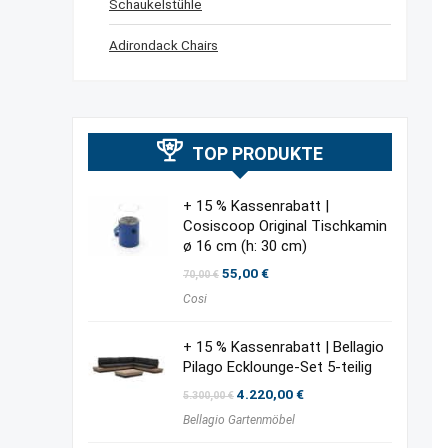
Schaukelstühle
Adirondack Chairs
TOP PRODUKTE
+ 15 % Kassenrabatt |
Cosiscoop Original Tischkamin
ø 16 cm (h: 30 cm)
Ursprünglicher
Aktueller
55,00
€
70,00
€
Preis
Preis
Cosi
war:
ist:
70,00 €
55,00 €.
+ 15 % Kassenrabatt | Bellagio
Pilago Ecklounge-Set 5-teilig
Ursprünglicher
Aktueller
4.220,00
€
5.300,00
€
Preis
Preis
Bellagio Gartenmöbel
war:
ist:
5.300,00 €
4.220,00 €.