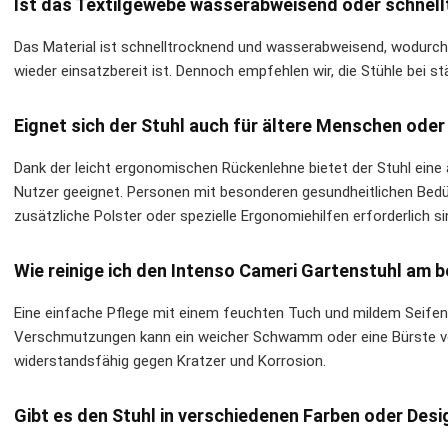
Ist das Textilgewebe wasserabweisend oder schnel
Das Material ist schnelltrocknend und wasserabweisend, wodurch
wieder einsatzbereit ist. Dennoch empfehlen wir, die Stühle bei s
Eignet sich der Stuhl auch für ältere Menschen od
Dank der leicht ergonomischen Rückenlehne bietet der Stuhl eine
Nutzer geeignet. Personen mit besonderen gesundheitlichen Bedürf
zusätzliche Polster oder spezielle Ergonomiehilfen erforderlich si
Wie reinige ich den Intenso Cameri Gartenstuhl am 
Eine einfache Pflege mit einem feuchten Tuch und mildem Seifenw
Verschmutzungen kann ein weicher Schwamm oder eine Bürste ve
widerstandsfähig gegen Kratzer und Korrosion.
Gibt es den Stuhl in verschiedenen Farben oder Des