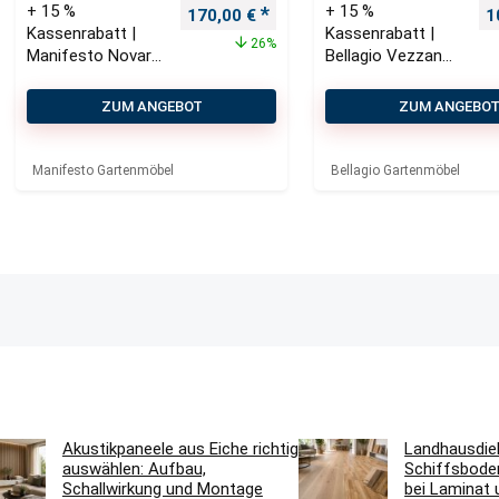
+ 15 %
+ 15 %
Ursprünglicher Preis war: 230,00 €
Aktueller Preis ist: 170,00 €.
U
170,00
€
1
Kassenrabatt |
Kassenrabatt |
26%
Manifesto Novara
Bellagio Vezzano
Gartensessel
Gartenstuhl
ZUM ANGEBOT
ZUM ANGEBO
Manifesto Gartenmöbel
Bellagio Gartenmöbel
Akustikpaneele aus Eiche richtig
Landhausdie
auswählen: Aufbau,
Schiffsbode
Schallwirkung und Montage
bei Laminat 