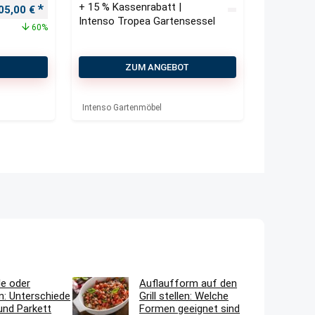
+ 15 % Kassenrabatt |
rsprünglicher Preis war: 260,00 €
Aktueller Preis ist: 105,00 €.
05,00
€
Intenso Tropea Gartensessel
60%
T
ZUM ANGEBOT
Intenso Gartenmöbel
le oder
Auflaufform auf den
n: Unterschiede
Grill stellen: Welche
und Parkett
Formen geeignet sind