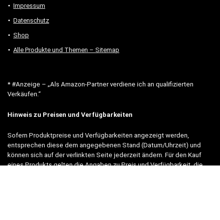
Impressum
Datenschutz
Shop
Alle Produkte und Themen – Sitemap
* #Anzeige – „Als Amazon-Partner verdiene ich an qualifizierten
Verkäufen.“
Hinweis zu Preisen und Verfügbarkeiten
Sofern Produktpreise und Verfügbarkeiten angezeigt werden,
entsprechen diese dem angegebenen Stand (Datum/Uhrzeit) und
können sich auf der verlinkten Seite jederzeit ändern. Für den Kauf
eines Produkts gelten die Angaben zu Preis und Verfügbarkeit, die
zum Kaufzeitpunkt [auf der/den maßgeblichen Amazon-Website(s)]
angezeigt werden.
Neben Amazon arbeiten wir mit verschiedenen weiteren Online-Shops
zusammen.