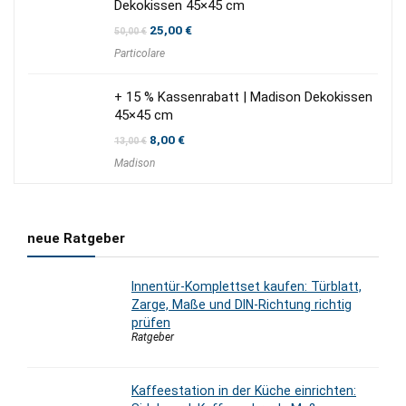
Dekokissen 45×45 cm
Ursprünglicher
Aktueller
25,00
€
50,00
€
Preis
Preis
Particolare
war:
ist:
50,00 €
25,00 €.
+ 15 % Kassenrabatt | Madison Dekokissen
45×45 cm
Ursprünglicher
Aktueller
8,00
€
13,00
€
Preis
Preis
Madison
war:
ist:
13,00 €
8,00 €.
neue Ratgeber
Innentür-Komplettset kaufen: Türblatt,
Zarge, Maße und DIN-Richtung richtig
prüfen
Ratgeber
Kaffeestation in der Küche einrichten: