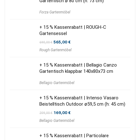
Gartentisch ø 80 cm (h: 73 cm)
Forza Gartenmöbel
+ 15 % Kassenrabatt | ROUGH-C
Gartensessel
Ursprünglicher
Aktueller
565,00
€
690,00
€
Preis
Preis
Rough Gartenmöbel
war:
ist:
690,00 €
565,00 €.
+ 15 % Kassenrabatt | Bellagio Canzo
Gartentisch klappbar 140x80x73 cm
Bellagio Gartenmöbel
+ 15 % Kassenrabatt | Intenso Vasaro
Beistelltisch Outdoor ø59,5 cm (h: 45 cm)
Ursprünglicher
Aktueller
169,00
€
209,00
€
Preis
Preis
Bellagio Gartenmöbel
war:
ist:
209,00 €
169,00 €.
+ 15 % Kassenrabatt | Particolare