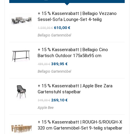
+ 15 % Kassenrabatt | Bellagio Vezzano
Sessel-Sofa Lounge-Set 4-teilig
Ursprünglicher
Aktueller
610,00
€
1.500,00
€
Preis
Preis
Bellagio Gartenmöbel
war:
ist:
1.500,00 €
610,00 €.
+ 15 % Kassenrabatt | Bellagio Cino
Bartisch Outdoor 175x58x95 cm
Ursprünglicher
Aktueller
389,95
€
489,00
€
Preis
Preis
Bellagio Gartenmöbel
war:
ist:
489,00 €
389,95 €.
+ 15 % Kassenrabatt | Apple Bee Zara
Gartenstuhl stapelbar
Ursprünglicher
Aktueller
269,10
€
349,00
€
Preis
Preis
Apple Bee
war:
ist:
349,00 €
269,10 €.
+ 15 % Kassenrabatt | ROUGH-S/ROUGH-X
320 cm Gartenmöbel-Set 9-teilig stapelbar