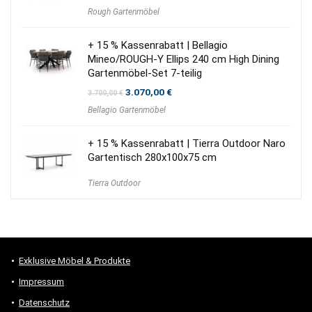
Rough Gartenmöbel
+ 15 % Kassenrabatt | Bellagio
Mineo/ROUGH-Y Ellips 240 cm High Dining
Gartenmöbel-Set 7-teilig
Ursprünglicher
Aktueller
3.070,00
€
3.700,00
€
Preis
Preis
Bellagio Gartenmöbel
war:
ist:
3.700,00 €
3.070,00 €.
+ 15 % Kassenrabatt | Tierra Outdoor Naro
Gartentisch 280x100x75 cm
Tierra Outdoor
Exklusive Möbel & Produkte
Impressum
Datenschutz