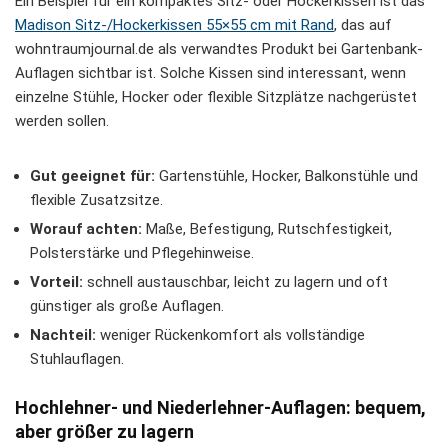
Ein Beispiel für ein kompaktes Sitz- oder Hockerkissen ist das
Madison Sitz-/Hockerkissen 55×55 cm mit Rand
, das auf
wohntraumjournal.de als verwandtes Produkt bei Gartenbank-
Auflagen sichtbar ist. Solche Kissen sind interessant, wenn
einzelne Stühle, Hocker oder flexible Sitzplätze nachgerüstet
werden sollen.
Gut geeignet für:
Gartenstühle, Hocker, Balkonstühle und
flexible Zusatzsitze.
Worauf achten:
Maße, Befestigung, Rutschfestigkeit,
Polsterstärke und Pflegehinweise.
Vorteil:
schnell austauschbar, leicht zu lagern und oft
günstiger als große Auflagen.
Nachteil:
weniger Rückenkomfort als vollständige
Stuhlauflagen.
Hochlehner- und Niederlehner-Auflagen: bequem,
aber größer zu lagern