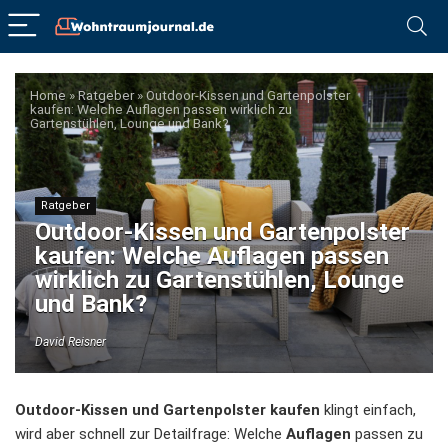
Home
»
Ratgeber
»
Outdoor-Kissen und Gartenpolster
kaufen: Welche Auflagen passen wirklich zu
Gartenstühlen, Lounge und Bank?
Ratgeber
Outdoor-Kissen und Gartenpolster
kaufen: Welche Auflagen passen
wirklich zu Gartenstühlen, Lounge
und Bank?
David Reisner
Outdoor-Kissen und Gartenpolster kaufen
klingt einfach,
wird aber schnell zur Detailfrage: Welche
Auflagen
passen zu