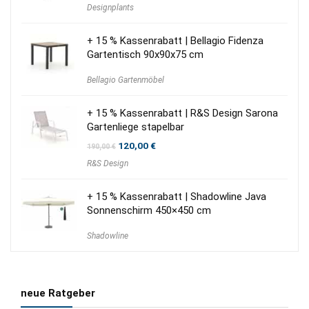
Designplants
+ 15 % Kassenrabatt | Bellagio Fidenza
Gartentisch 90x90x75 cm
Bellagio Gartenmöbel
+ 15 % Kassenrabatt | R&S Design Sarona
Gartenliege stapelbar
Ursprünglicher
Aktueller
120,00
€
190,00
€
Preis
Preis
R&S Design
war:
ist:
190,00 €
120,00 €.
+ 15 % Kassenrabatt | Shadowline Java
Sonnenschirm 450×450 cm
Shadowline
neue Ratgeber