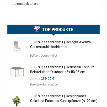
Adirondack Chairs
TOP PRODUKTE
+ 15 % Kassenrabatt | Bellagio Avenza
Gartenstuhl Hochlehner
Bellagio Gartenmöbel
+ 15 % Kassenrabatt | Bernstein Freiburg
Beistelltisch Outdoor 45x45x36 cm
Ursprünglicher
Aktueller
239,00
€
299,00
€
Preis
Preis
Bernstein Gartenmöbel
war:
ist:
299,00 €
239,00 €.
+ 15 % Kassenrabatt | Designplants
Calathea Fasciata Kunstpflanze (h: 70 cm)