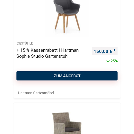
ESSSTÜHLE
+ 15 % Kassenrabatt | Hartman
Ursprünglicher Pre
Aktueller
150,00
€
Sophie Studio Gartenstuhl
25%
ZUM ANGEBOT
Hartman Gartenmöbel