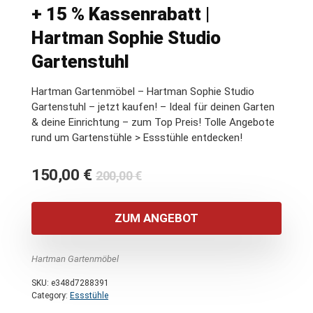
+ 15 % Kassenrabatt |
Hartman Sophie Studio
Gartenstuhl
Hartman Gartenmöbel – Hartman Sophie Studio
Gartenstuhl – jetzt kaufen! – Ideal für deinen Garten
& deine Einrichtung – zum Top Preis! Tolle Angebote
rund um Gartenstühle > Essstühle entdecken!
Ursprünglicher
Aktueller
150,00
€
200,00
€
Preis
Preis
war:
ist:
ZUM ANGEBOT
200,00 €
150,00 €.
Hartman Gartenmöbel
SKU:
e348d7288391
Category:
Essstühle