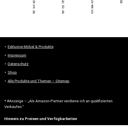
und
Richtung
Steckdosen
prü
Stromanschluss
richtig
&
prüfen
prüfen
Stauraum
Exklusive Möbel & Produkte
Impressum
Datenschutz
Shop
Alle Produkte und Themen – Sitemap
* #Anzeige – „Als Amazon-Partner verdiene ich an qualifizierten
Verkäufen.“
Hinweis zu Preisen und Verfügbarkeiten