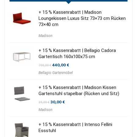
+ 15 % Kassenrabatt | Madison
Loungekissen Luxus Sitz 73×73 cm Rücken
73×40 cm
Madison
+ 15 % Kassenrabatt | Bellagio Cadora
Gartentisch 160x100x75 cm
Ursprünglicher
Aktueller
440,00
€
700,00
€
Preis
Preis
Bellagio Gartenmöbel
war:
ist:
700,00 €
440,00 €.
+ 15 % Kassenrabatt | Madison Kissen
Gartenstuhl stapelbar (Rücken und Sitz)
Ursprünglicher
Aktueller
30,00
€
39,00
€
Preis
Preis
Madison
war:
ist:
39,00 €
30,00 €.
+ 15 % Kassenrabatt | Intenso Fellini
Essstuhl