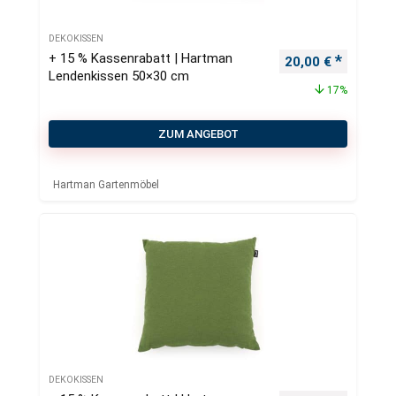
DEKOKISSEN
+ 15 % Kassenrabatt | Hartman
Ursprünglicher Pr
Aktueller
20,00
€
Lendenkissen 50×30 cm
17%
ZUM ANGEBOT
Hartman Gartenmöbel
DEKOKISSEN