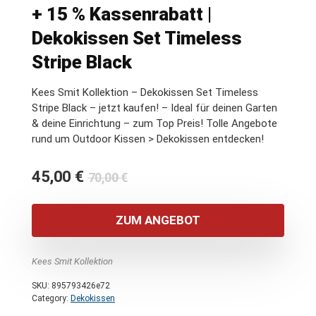
+ 15 % Kassenrabatt |
Dekokissen Set Timeless
Stripe Black
Kees Smit Kollektion – Dekokissen Set Timeless
Stripe Black – jetzt kaufen! – Ideal für deinen Garten
& deine Einrichtung – zum Top Preis! Tolle Angebote
rund um Outdoor Kissen > Dekokissen entdecken!
Ursprünglicher
Aktueller
45,00
€
70,00
€
Preis
Preis
war:
ist:
ZUM ANGEBOT
70,00 €
45,00 €.
Kees Smit Kollektion
SKU:
895793426e72
Category:
Dekokissen