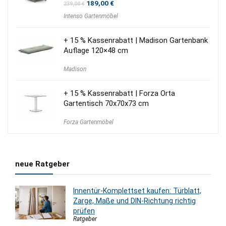
Ursprünglicher
Aktueller
189,00
€
239,00
€
Preis
Preis
Intenso Gartenmöbel
war:
ist:
239,00 €
189,00 €.
+ 15 % Kassenrabatt | Madison Gartenbank
Auflage 120×48 cm
Madison
+ 15 % Kassenrabatt | Forza Orta
Gartentisch 70x70x73 cm
Forza Gartenmöbel
neue Ratgeber
Innentür-Komplettset kaufen: Türblatt,
Zarge, Maße und DIN-Richtung richtig
prüfen
Ratgeber