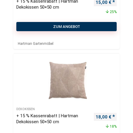
+ 15 % Kassenrabatt | Hartman
Ursprünglicher Pr
Aktueller
15,00
€
Dekokissen 50×50 cm
25%
ZUM ANGEBOT
Hartman Gartenmöbel
DEKOKISSEN
+ 15 % Kassenrabatt | Hartman
Ursprünglicher Pr
Aktueller
18,00
€
Dekokissen 50×50 cm
18%