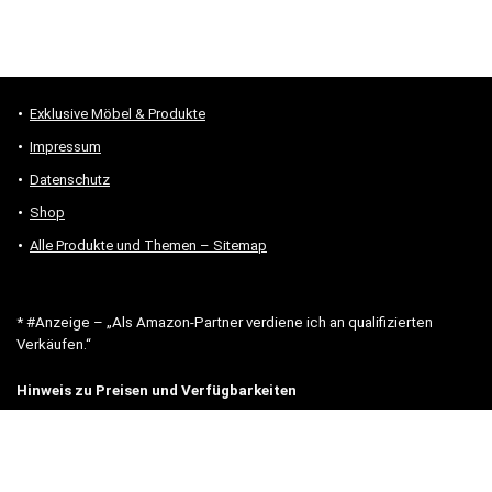
Exklusive Möbel & Produkte
Impressum
Datenschutz
Shop
Alle Produkte und Themen – Sitemap
* #Anzeige – „Als Amazon-Partner verdiene ich an qualifizierten
Verkäufen.“
Hinweis zu Preisen und Verfügbarkeiten
Sofern Produktpreise und Verfügbarkeiten angezeigt werden,
entsprechen diese dem angegebenen Stand (Datum/Uhrzeit) und
können sich auf der verlinkten Seite jederzeit ändern. Für den Kauf