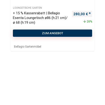
LOUNGETISCHE GARTEN
+ 15 % Kassenrabatt | Bellagio
Ursprünglicher Pre
Aktueller
280,00
€
Esenta Loungetisch ø86 (h:21 cm)/
20%
ø 68 (h:19 cm)
ZUM ANGEBOT
Bellagio Gartenmöbel