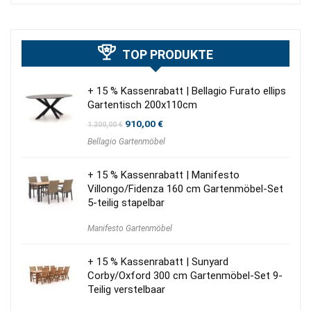
TOP PRODUKTE
+ 15 % Kassenrabatt | Bellagio Furato ellips
Gartentisch 200x110cm
Ursprünglicher
Aktueller
910,00
€
1.300,00
€
Preis
Preis
Bellagio Gartenmöbel
war:
ist:
1.300,00 €
910,00 €.
+ 15 % Kassenrabatt | Manifesto
Villongo/Fidenza 160 cm Gartenmöbel-Set
5-teilig stapelbar
Manifesto Gartenmöbel
+ 15 % Kassenrabatt | Sunyard
Corby/Oxford 300 cm Gartenmöbel-Set 9-
Teilig verstelbaar