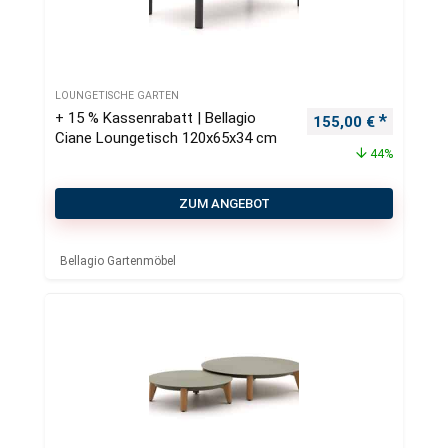
LOUNGETISCHE GARTEN
+ 15 % Kassenrabatt | Bellagio
Ursprünglicher Pre
Aktueller
155,00
€
Ciane Loungetisch 120x65x34 cm
44%
ZUM ANGEBOT
Bellagio Gartenmöbel