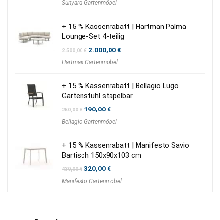
Sunyard Gartenmöbel
+ 15 % Kassenrabatt | Hartman Palma
Lounge-Set 4-teilig
Ursprünglicher
Aktueller
2.000,00
€
2.500,00
€
Preis
Preis
Hartman Gartenmöbel
war:
ist:
2.500,00 €
2.000,00 €.
+ 15 % Kassenrabatt | Bellagio Lugo
Gartenstuhl stapelbar
Ursprünglicher
Aktueller
190,00
€
250,00
€
Preis
Preis
Bellagio Gartenmöbel
war:
ist:
250,00 €
190,00 €.
+ 15 % Kassenrabatt | Manifesto Savio
Bartisch 150x90x103 cm
Ursprünglicher
Aktueller
320,00
€
430,00
€
Preis
Preis
Manifesto Gartenmöbel
war:
ist:
430,00 €
320,00 €.