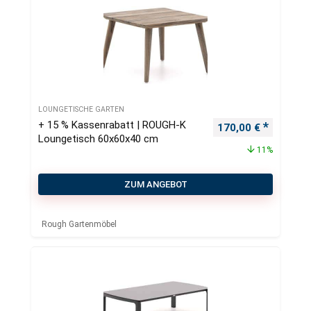
LOUNGETISCHE GARTEN
+ 15 % Kassenrabatt | ROUGH-K
Ursprünglicher Pre
Aktueller
170,00
€
Loungetisch 60x60x40 cm
11%
ZUM ANGEBOT
Rough Gartenmöbel