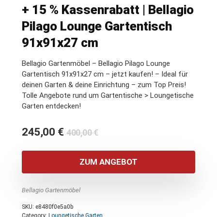
+ 15 % Kassenrabatt | Bellagio
Pilago Lounge Gartentisch
91x91x27 cm
Bellagio Gartenmöbel – Bellagio Pilago Lounge
Gartentisch 91x91x27 cm – jetzt kaufen! – Ideal für
deinen Garten & deine Einrichtung – zum Top Preis!
Tolle Angebote rund um Gartentische > Loungetische
Garten entdecken!
Ursprünglicher
Aktueller
245,00
€
400,00
€
Preis
Preis
war:
ist:
ZUM ANGEBOT
400,00 €
245,00 €.
Bellagio Gartenmöbel
SKU:
e8480f0e5a0b
Category:
Loungetische Garten