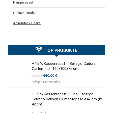
Hängesessel
Schaukelstühle
Adirondack Chairs
TOP PRODUKTE
+ 15 % Kassenrabatt | Bellagio Cadora
Gartentisch 160x100x75 cm
Ursprünglicher
Aktueller
440,00
€
700,00
€
Preis
Preis
Bellagio Gartenmöbel
war:
ist:
700,00 €
440,00 €.
+ 15 % Kassenrabatt | Luca Lifestyle
Terreno Balloon Blumentopf M ø42 cm (h:
42 cm)