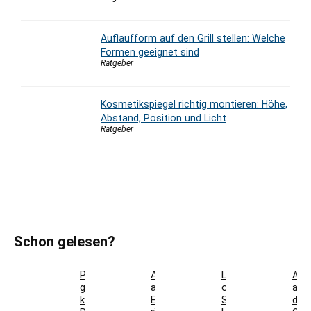
Auflaufform auf den Grill stellen: Welche
Formen geeignet sind
Ratgeber
Kosmetikspiegel richtig montieren: Höhe,
Abstand, Position und Licht
Ratgeber
Schon gelesen?
Parkett
Akustikpaneele
Landhausdiele
Auf
günstig
aus
oder
auf
kaufen:
Eiche
Schiffsboden:
den