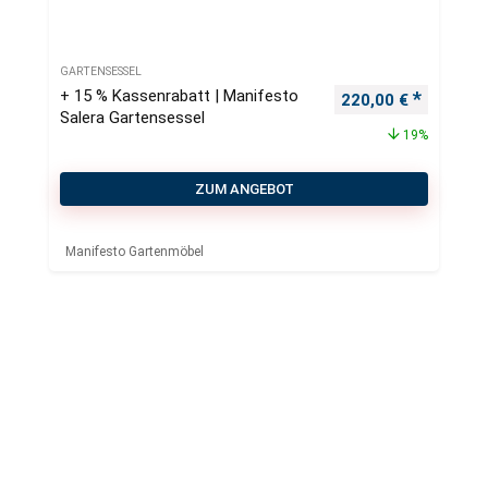
GARTENSESSEL
+ 15 % Kassenrabatt | Manifesto
Ursprünglicher Pre
Aktueller
220,00
€
Salera Gartensessel
19%
ZUM ANGEBOT
Manifesto Gartenmöbel