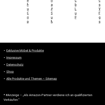
Restposten,
richtig
Unterschiede
Grill
Nutzschicht
auswählen:
bei
stel
und
Aufbau,
Laminat
Wel
Gesamtkosten
Schallwirkung
und
For
richtig
und
Parkett
gee
prüfen
Montage
sind
Exklusive Möbel & Produkte
Impressum
Datenschutz
Shop
Alle Produkte und Themen – Sitemap
* #Anzeige – „Als Amazon-Partner verdiene ich an qualifizierten
Verkäufen.“