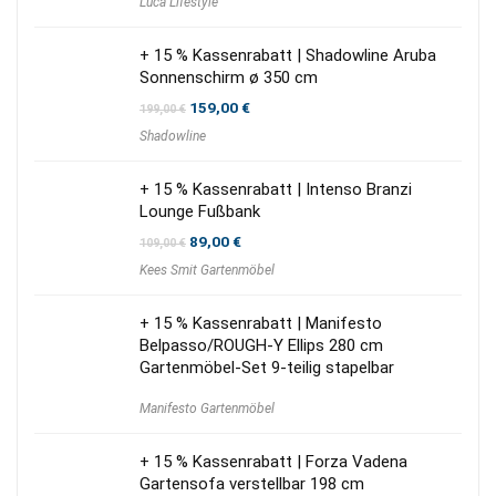
Luca Lifestyle
+ 15 % Kassenrabatt | Shadowline Aruba
Sonnenschirm ø 350 cm
Ursprünglicher
Aktueller
159,00
€
199,00
€
Preis
Preis
Shadowline
war:
ist:
199,00 €
159,00 €.
+ 15 % Kassenrabatt | Intenso Branzi
Lounge Fußbank
Ursprünglicher
Aktueller
89,00
€
109,00
€
Preis
Preis
Kees Smit Gartenmöbel
war:
ist:
109,00 €
89,00 €.
+ 15 % Kassenrabatt | Manifesto
Belpasso/ROUGH-Y Ellips 280 cm
Gartenmöbel-Set 9-teilig stapelbar
Manifesto Gartenmöbel
+ 15 % Kassenrabatt | Forza Vadena
Gartensofa verstellbar 198 cm