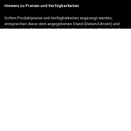
Hinweis zu Preisen und Verfügbarkeiten
Sofern Produktpreise und Verfügbarkeiten angezeigt werden,
entsprechen diese dem angegebenen Stand (Datum/Uhrzeit) und
können sich auf der verlinkten Seite jederzeit ändern. Für den Kauf
eines Produkts gelten die Angaben zu Preis und Verfügbarkeit, die
zum Kaufzeitpunkt [auf der/den maßgeblichen Amazon-Website(s)]
angezeigt werden.
Neben Amazon arbeiten wir mit verschiedenen weiteren Online-Shops
zusammen.
Unsere Webseite finanziert sich durch platzierte Werbeanzeigen und
sogenannten Affiliate Links (Produktlinks). Diese sind mit einem *
oder einem Hinweis auf Amazon verlinkt.
Durch das Anklicken der Produktlinks bzw. Werbeanzeigen verdienen
wir einen kleinen Betrag, der uns hilft, diese Seite weiter zu