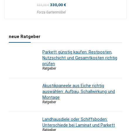
Ursprünglicher
Aktueller
330,00
€
550,00
€
Preis
Preis
Forza Gartenmöbel
war:
ist:
550,00 €
330,00 €.
neue Ratgeber
Parkett günstig kaufen: Restposten,
Nutzschicht und Gesamtkosten richtig
prüfen
Ratgeber
Akustikpaneele aus Eiche richtig
auswählen: Aufbau, Schallwirkung und
Montage
Ratgeber
Landhausdiele oder Schiffsboden:
Unterschiede bei Laminat und Parkett
Ratgeber