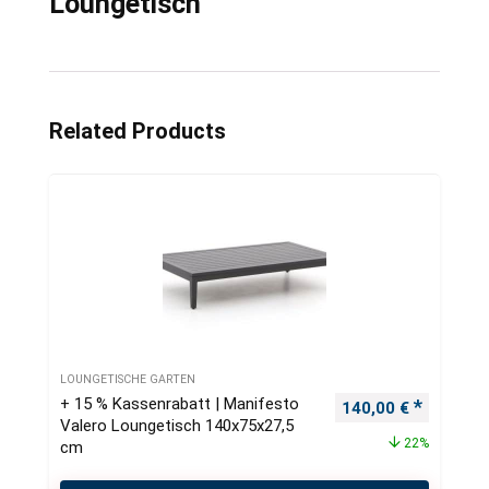
Loungetisch
Related Products
LOUNGETISCHE GARTEN
+ 15 % Kassenrabatt | Manifesto
Ursprünglicher Pre
Aktueller
140,00
€
Valero Loungetisch 140x75x27,5
22%
cm