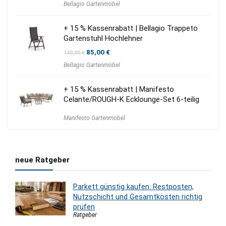
Bellagio Gartenmöbel
+ 15 % Kassenrabatt | Bellagio Trappeto
Gartenstuhl Hochlehner
Ursprünglicher
Aktueller
85,00
€
130,00
€
Preis
Preis
Bellagio Gartenmöbel
war:
ist:
130,00 €
85,00 €.
+ 15 % Kassenrabatt | Manifesto
Celante/ROUGH-K Ecklounge-Set 6-teilig
Manifesto Gartenmöbel
neue Ratgeber
Parkett günstig kaufen: Restposten,
Nutzschicht und Gesamtkosten richtig
prüfen
Ratgeber