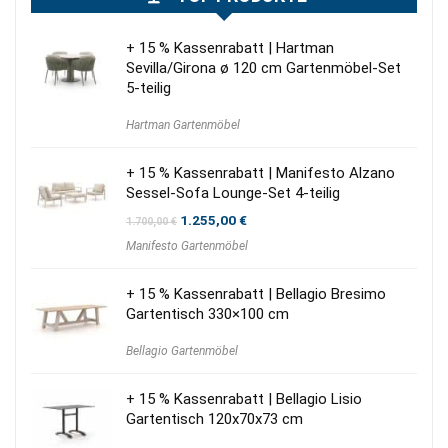
+ 15 % Kassenrabatt | Hartman
Sevilla/Girona ø 120 cm Gartenmöbel-Set
5-teilig
Hartman Gartenmöbel
+ 15 % Kassenrabatt | Manifesto Alzano
Sessel-Sofa Lounge-Set 4-teilig
Ursprünglicher
Aktueller
1.255,00
€
1.700,00
€
Preis
Preis
Manifesto Gartenmöbel
war:
ist:
1.700,00 €
1.255,00 €.
+ 15 % Kassenrabatt | Bellagio Bresimo
Gartentisch 330×100 cm
Bellagio Gartenmöbel
+ 15 % Kassenrabatt | Bellagio Lisio
Gartentisch 120x70x73 cm