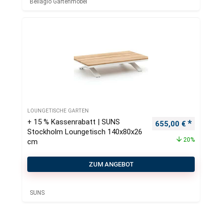
Bellagio Gartenmöbel
LOUNGETISCHE GARTEN
+ 15 % Kassenrabatt | SUNS
Ursprünglicher Pre
Aktueller
655,00
€
Stockholm Loungetisch 140x80x26
20%
cm
ZUM ANGEBOT
SUNS