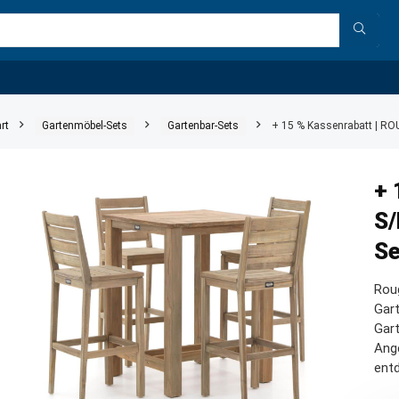
rt
Gartenmöbel-Sets
Gartenbar-Sets
+ 15 % Kassenrabatt | RO
+ 
S/
Se
Rou
Gart
Gart
Ang
ent