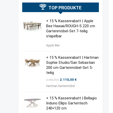
TOP PRODUKTE
+ 15 % Kassenrabatt | Apple
Bee Hawaii/ROUGH-S 220 cm
Gartenmöbel-Set 7-teilig
stapelbar
Apple Bee
+ 15 % Kassenrabatt | Hartman
Sophie Studio/San Sebastian
200 cm Gartenmöbel-Set 5-
teilig
Ursprünglicher
Aktueller
2.110,00
€
2.680,00
€
Preis
Preis
Hartman Gartenmöbel
war:
ist:
2.680,00 €
2.110,00 €.
+ 15 % Kassenrabatt | Bellagio
Induno Ellips Gartentisch
240×120 cm