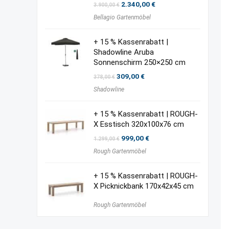
Ursprünglicher
Aktueller
2.340,00
€
3.900,00
€
Preis
Preis
Bellagio Gartenmöbel
war:
ist:
3.900,00 €
2.340,00 €.
+ 15 % Kassenrabatt |
Shadowline Aruba
Sonnenschirm 250×250 cm
Ursprünglicher
Aktueller
309,00
€
378,00
€
Preis
Preis
Shadowline
war:
ist:
378,00 €
309,00 €.
+ 15 % Kassenrabatt | ROUGH-
X Esstisch 320x100x76 cm
Ursprünglicher
Aktueller
999,00
€
1.299,00
€
Preis
Preis
Rough Gartenmöbel
war:
ist:
1.299,00 €
999,00 €.
+ 15 % Kassenrabatt | ROUGH-
X Picknickbank 170x42x45 cm
Rough Gartenmöbel