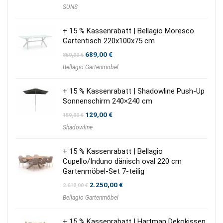
SUNS
+ 15 % Kassenrabatt | Bellagio Moresco
Gartentisch 220x100x75 cm
Ursprünglicher
Aktueller
689,00
€
859,00
€
Preis
Preis
Bellagio Gartenmöbel
war:
ist:
859,00 €
689,00 €.
+ 15 % Kassenrabatt | Shadowline Push-Up
Sonnenschirm 240×240 cm
Ursprünglicher
Aktueller
129,00
€
159,00
€
Preis
Preis
Shadowline
war:
ist:
159,00 €
129,00 €.
+ 15 % Kassenrabatt | Bellagio
Cupello/Induno dänisch oval 220 cm
Gartenmöbel-Set 7-teilig
Ursprünglicher
Aktueller
2.250,00
€
2.610,00
€
Preis
Preis
Bellagio Gartenmöbel
war:
ist:
2.610,00 €
2.250,00 €.
+ 15 % Kassenrabatt | Hartman Dekokissen