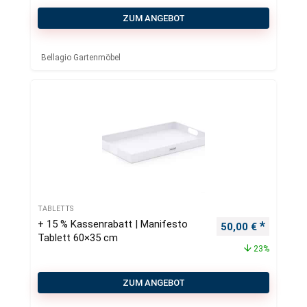
ZUM ANGEBOT
Bellagio Gartenmöbel
TABLETTS
+ 15 % Kassenrabatt | Manifesto
Ursprünglicher Pr
Aktueller
50,00
€
Tablett 60×35 cm
23%
ZUM ANGEBOT