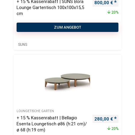
+ 15 % Kassenrabatt | SUNS Bora
Ursprünglicher Pre
Aktueller
800,00
€
Lounge Gartentisch 100x100x15,5
20%
cm
ZUM ANGEBOT
SUNS
LOUNGETISCHE GARTEN
+ 15 % Kassenrabatt | Bellagio
Ursprünglicher Pre
Aktueller
280,00
€
Esenta Loungetisch ø86 (h:21 cm)/
20%
ø 68 (h:19 cm)