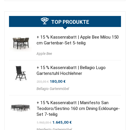
TOP PRODUKTE
+ 15 % Kassenrabatt | Apple Bee Milou 150
cm Gartenbar-Set 5-teilig
Apple Bee
+ 15 % Kassenrabatt | Bellagio Lugo
Gartenstuhl Hochlehner
Ursprünglicher
Aktueller
180,00
€
250,00
€
Preis
Preis
Bellagio Gartenmöbel
war:
ist:
250,00 €
180,00 €.
+ 15 % Kassenrabatt | Manifesto San
Teodoro/Sestino 160 cm Dining Ecklounge-
Set 7-teilig
Ursprünglicher
Aktueller
1.645,00
€
1.960,00
€
Preis
Preis
Manifesto Gartenmöbel