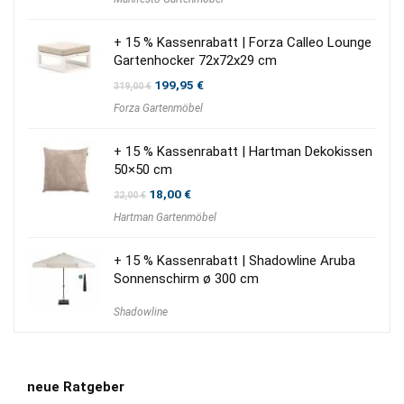
war:
ist:
1.960,00 €
1.645,00 €.
+ 15 % Kassenrabatt | Forza Calleo Lounge
Gartenhocker 72x72x29 cm
Ursprünglicher
Aktueller
199,95
€
319,00
€
Preis
Preis
Forza Gartenmöbel
war:
ist:
319,00 €
199,95 €.
+ 15 % Kassenrabatt | Hartman Dekokissen
50×50 cm
Ursprünglicher
Aktueller
18,00
€
22,00
€
Preis
Preis
Hartman Gartenmöbel
war:
ist:
22,00 €
18,00 €.
+ 15 % Kassenrabatt | Shadowline Aruba
Sonnenschirm ø 300 cm
Shadowline
neue Ratgeber