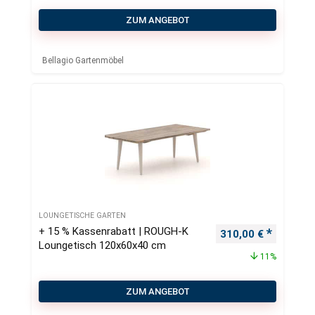
ZUM ANGEBOT
Bellagio Gartenmöbel
LOUNGETISCHE GARTEN
+ 15 % Kassenrabatt | ROUGH-K
Ursprünglicher Pre
Aktueller
310,00
€
Loungetisch 120x60x40 cm
11%
ZUM ANGEBOT