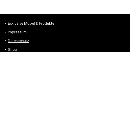
Exklusive Möbel & Produkte
Impressum
Datenschutz
Shop
Alle Produkte und Themen – Sitemap
* #Anzeige – „Als Amazon-Partner verdiene ich an qualifizierten
Verkäufen.“
Hinweis zu Preisen und Verfügbarkeiten
Sofern Produktpreise und Verfügbarkeiten angezeigt werden,
entsprechen diese dem angegebenen Stand (Datum/Uhrzeit) und
können sich auf der verlinkten Seite jederzeit ändern. Für den Kauf
eines Produkts gelten die Angaben zu Preis und Verfügbarkeit, die