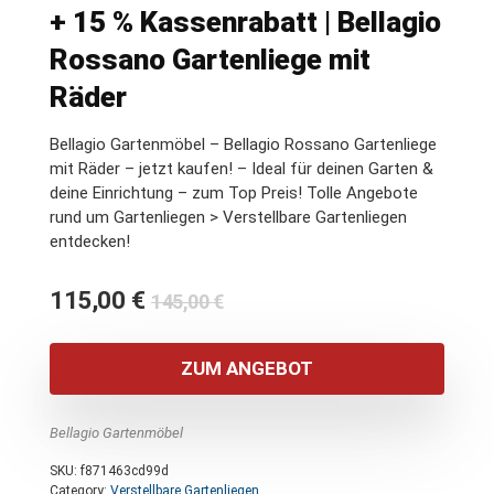
+ 15 % Kassenrabatt | Bellagio
Rossano Gartenliege mit
Räder
Bellagio Gartenmöbel – Bellagio Rossano Gartenliege
mit Räder – jetzt kaufen! – Ideal für deinen Garten &
deine Einrichtung – zum Top Preis! Tolle Angebote
rund um Gartenliegen > Verstellbare Gartenliegen
entdecken!
Ursprünglicher
Aktueller
115,00
€
145,00
€
Preis
Preis
war:
ist:
ZUM ANGEBOT
145,00 €
115,00 €.
Bellagio Gartenmöbel
SKU:
f871463cd99d
Category:
Verstellbare Gartenliegen