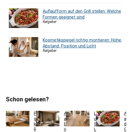
Auflaufform auf den Grill stellen: Welche
Formen geeignet sind
Ratgeber
Kosmetikspiegel richtig montieren: Höhe,
Abstand, Position und Licht
Ratgeber
Schon gelesen?
Parkett
Akustikpaneele
Landhausdiele
Auf
günstig
aus
oder
auf
kaufen:
Eiche
Schiffsboden:
den
Restposten,
richtig
Unterschiede
Grill