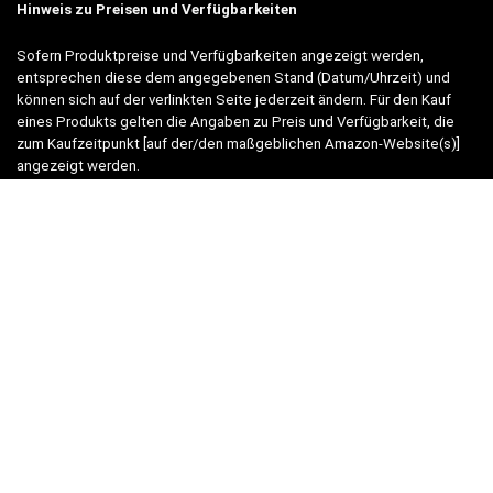
Hinweis zu Preisen und Verfügbarkeiten
Sofern Produktpreise und Verfügbarkeiten angezeigt werden,
entsprechen diese dem angegebenen Stand (Datum/Uhrzeit) und
können sich auf der verlinkten Seite jederzeit ändern. Für den Kauf
eines Produkts gelten die Angaben zu Preis und Verfügbarkeit, die
zum Kaufzeitpunkt [auf der/den maßgeblichen Amazon-Website(s)]
angezeigt werden.
Neben Amazon arbeiten wir mit verschiedenen weiteren Online-Shops
zusammen.
Unsere Webseite finanziert sich durch platzierte Werbeanzeigen und
sogenannten Affiliate Links (Produktlinks). Diese sind mit einem *
oder einem Hinweis auf Amazon verlinkt.
Durch das Anklicken der Produktlinks bzw. Werbeanzeigen verdienen
wir einen kleinen Betrag, der uns hilft, diese Seite weiter zu
verbessern. Der Preis der Produkte bleibt dabei für Sie gleich!