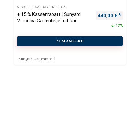
VERSTELLBARE GARTENLIEGEN
+ 15 % Kassenrabatt | Sunyard
Ursprünglicher Pre
Aktueller
440,00
€
Veronica Gartenliege mit Rad
12%
ZUM ANGEBOT
Sunyard Gartenmöbel