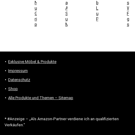
Nutzschicht
auswählen:
bei
stel
und
Aufbau,
Laminat
Wel
Gesamtkosten
Schallwirkung
und
For
richtig
und
Parkett
gee
prüfen
Montage
sind
Exklusive Möbel & Produkte
Impressum
Datenschutz
Shop
Alle Produkte und Themen – Sitemap
* #Anzeige – „Als Amazon-Partner verdiene ich an qualifizierten
Verkäufen.“