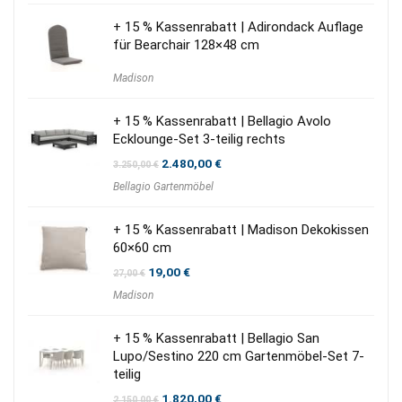
+ 15 % Kassenrabatt | Adirondack Auflage
für Bearchair 128×48 cm
Madison
+ 15 % Kassenrabatt | Bellagio Avolo
Ecklounge-Set 3-teilig rechts
Ursprünglicher
Aktueller
2.480,00
€
3.250,00
€
Preis
Preis
Bellagio Gartenmöbel
war:
ist:
3.250,00 €
2.480,00 €.
+ 15 % Kassenrabatt | Madison Dekokissen
60×60 cm
Ursprünglicher
Aktueller
19,00
€
27,00
€
Preis
Preis
Madison
war:
ist:
27,00 €
19,00 €.
+ 15 % Kassenrabatt | Bellagio San
Lupo/Sestino 220 cm Gartenmöbel-Set 7-
teilig
Ursprünglicher
Aktueller
1.820,00
€
2.150,00
€