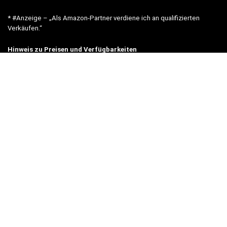
* #Anzeige – „Als Amazon-Partner verdiene ich an qualifizierten
Verkäufen.“
Hinweis zu Preisen und Verfügbarkeiten
Sofern Produktpreise und Verfügbarkeiten angezeigt werden,
entsprechen diese dem angegebenen Stand (Datum/Uhrzeit) und
können sich auf der verlinkten Seite jederzeit ändern. Für den Kauf
eines Produkts gelten die Angaben zu Preis und Verfügbarkeit, die
zum Kaufzeitpunkt [auf der/den maßgeblichen Amazon-Website(s)]
angezeigt werden.
Neben Amazon arbeiten wir mit verschiedenen weiteren Online-Shops
zusammen.
Unsere Webseite finanziert sich durch platzierte Werbeanzeigen und
sogenannten Affiliate Links (Produktlinks). Diese sind mit einem *
oder einem Hinweis auf Amazon verlinkt.