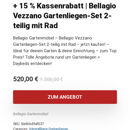
+ 15 % Kassenrabatt | Bellagio
Vezzano Gartenliegen-Set 2-
teilig mit Rad
Bellagio Gartenmöbel – Bellagio Vezzano
Gartenliegen-Set 2-teilig mit Rad – jetzt kaufen! –
Ideal für deinen Garten & deine Einrichtung – zum Top
Preis! Tolle Angebote rund um Gartenliegen >
Daybeds entdecken!
Ursprünglicher
Aktueller
520,00
€
1.300,00
€
Preis
Preis
war:
ist:
ZUM ANGEBOT
1.300,00 €
520,00 €.
Bellagio Gartenmöbel
SKU:
8ed66d9ef037
Category:
Verstellbare Gartenliegen