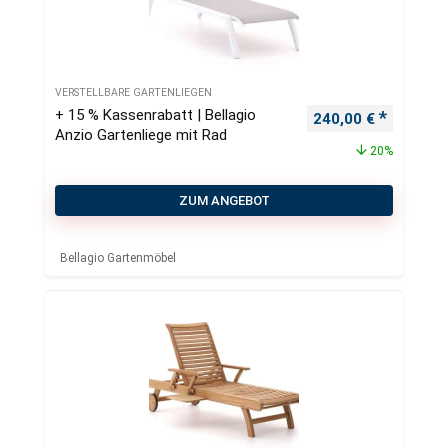
VERSTELLBARE GARTENLIEGEN
+ 15 % Kassenrabatt | Bellagio
Ursprünglicher Pre
Aktueller
240,00
€
Anzio Gartenliege mit Rad
20%
ZUM ANGEBOT
Bellagio Gartenmöbel