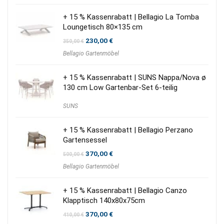
840,00 €
780,00 €.
+ 15 % Kassenrabatt | Bellagio La Tomba
Loungetisch 80×135 cm
Ursprünglicher
Aktueller
230,00
€
350,00
€
Preis
Preis
Bellagio Gartenmöbel
war:
ist:
350,00 €
230,00 €.
+ 15 % Kassenrabatt | SUNS Nappa/Nova ø
130 cm Low Gartenbar-Set 6-teilig
SUNS
+ 15 % Kassenrabatt | Bellagio Perzano
Gartensessel
Ursprünglicher
Aktueller
370,00
€
500,00
€
Preis
Preis
Bellagio Gartenmöbel
war:
ist:
500,00 €
370,00 €.
+ 15 % Kassenrabatt | Bellagio Canzo
Klapptisch 140x80x75cm
Ursprünglicher
Aktueller
370,00
€
410,00
€
Preis
Preis