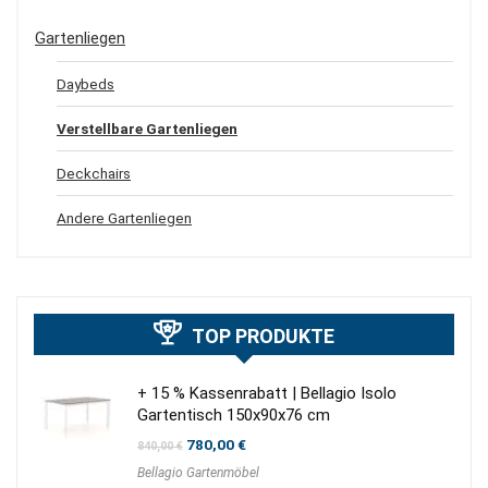
Gartenliegen
Daybeds
Verstellbare Gartenliegen
Deckchairs
Andere Gartenliegen
TOP PRODUKTE
+ 15 % Kassenrabatt | Bellagio Isolo
Gartentisch 150x90x76 cm
Ursprünglicher
Aktueller
780,00
€
840,00
€
Preis
Preis
Bellagio Gartenmöbel
war:
ist: