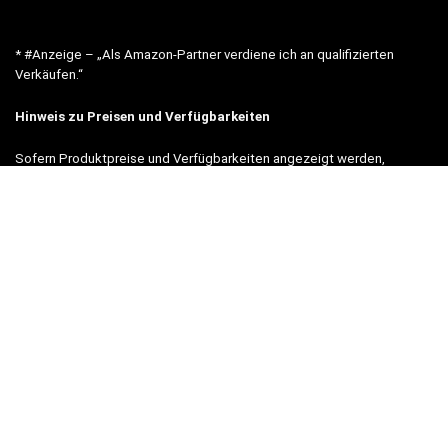
* #Anzeige – „Als Amazon-Partner verdiene ich an qualifizierten
Verkäufen.“
Hinweis zu Preisen und Verfügbarkeiten
Sofern Produktpreise und Verfügbarkeiten angezeigt werden,
entsprechen diese dem angegebenen Stand (Datum/Uhrzeit) und
können sich auf der verlinkten Seite jederzeit ändern. Für den Kauf
eines Produkts gelten die Angaben zu Preis und Verfügbarkeit, die
zum Kaufzeitpunkt [auf der/den maßgeblichen Amazon-Website(s)]
angezeigt werden.
Neben Amazon arbeiten wir mit verschiedenen weiteren Online-Shops
zusammen.
Unsere Webseite finanziert sich durch platzierte Werbeanzeigen und
sogenannten Affiliate Links (Produktlinks). Diese sind mit einem *