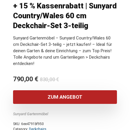
+ 15 % Kassenrabatt | Sunyard
Country/Wales 60 cm
Deckchair-Set 3-teilig
Sunyard Gartenmöbel – Sunyard Country/Wales 60
cm Deckchair-Set 3-teilig – jetzt kaufen! – Ideal für
deinen Garten & deine Einrichtung – zum Top Preis!
Tolle Angebote rund um Gartenliegen > Deckchairs
entdecken!
Ursprünglicher
Aktueller
790,00
€
830,00
€
Preis
Preis
war:
ist:
ZUM ANGEBOT
830,00 €
790,00 €.
Sunyard Gartenmöbel
SKU:
6ee4791bf950
Category:
Deckchairs