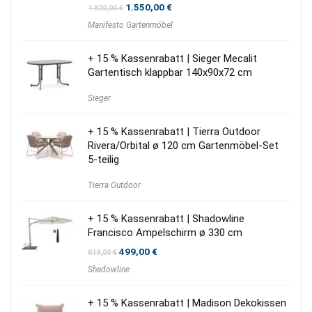
Ursprünglicher
Aktueller
1.550,00
€
1.820,00
€
Preis
Preis
Manifesto Gartenmöbel
war:
ist:
1.820,00 €
1.550,00 €.
+ 15 % Kassenrabatt | Sieger Mecalit
Gartentisch klappbar 140x90x72 cm
Sieger
+ 15 % Kassenrabatt | Tierra Outdoor
Rivera/Orbital ø 120 cm Gartenmöbel-Set
5-teilig
Tierra Outdoor
+ 15 % Kassenrabatt | Shadowline
Francisco Ampelschirm ø 330 cm
Ursprünglicher
Aktueller
499,00
€
619,00
€
Preis
Preis
Shadowline
war:
ist:
619,00 €
499,00 €.
+ 15 % Kassenrabatt | Madison Dekokissen