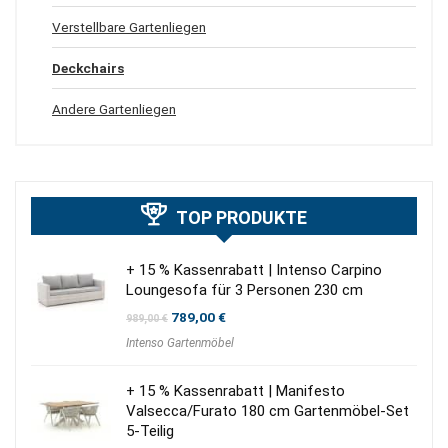
Verstellbare Gartenliegen
Deckchairs
Andere Gartenliegen
TOP PRODUKTE
+ 15 % Kassenrabatt | Intenso Carpino
Loungesofa für 3 Personen 230 cm
Ursprünglicher
Aktueller
789,00
€
989,00
€
Preis
Preis
Intenso Gartenmöbel
war:
ist:
989,00 €
789,00 €.
+ 15 % Kassenrabatt | Manifesto
Valsecca/Furato 180 cm Gartenmöbel-Set
5-Teilig