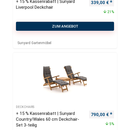
+ 15 % Kassenrabatt | Sunyard
Ursprünglicher Pre
Aktueller
339,00
€
Liverpool Deckchair
21%
ZUM ANGEBOT
Sunyard Gartenmöbel
DECKCHAIRS
+ 15 % Kassenrabatt | Sunyard
Ursprünglicher Pre
Aktueller
790,00
€
Country/Wales 60 cm Deckchair-
5%
Set 3-teilig