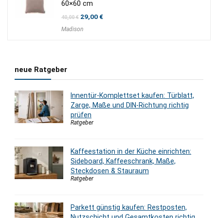
60×60 cm
Ursprünglicher
Aktueller
29,00
€
40,00
€
Preis
Preis
Madison
war:
ist:
40,00 €
29,00 €.
neue Ratgeber
Innentür-Komplettset kaufen: Türblatt,
Zarge, Maße und DIN-Richtung richtig
prüfen
Ratgeber
Kaffeestation in der Küche einrichten:
Sideboard, Kaffeeschrank, Maße,
Steckdosen & Stauraum
Ratgeber
Parkett günstig kaufen: Restposten,
Nutzschicht und Gesamtkosten richtig