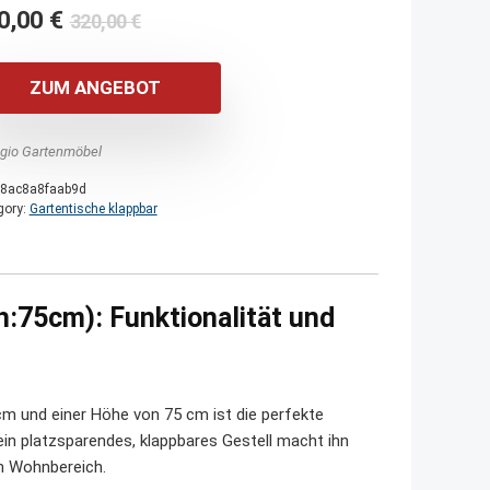
Ursprünglicher
Aktueller
0,00
€
320,00
€
Preis
Preis
war:
ist:
ZUM ANGEBOT
320,00 €
280,00 €.
agio Gartenmöbel
8ac8a8faab9d
gory:
Gartentische klappbar
h:75cm): Funktionalität und
m und einer Höhe von 75 cm ist die perfekte
in platzsparendes, klappbares Gestell macht ihn
en Wohnbereich.