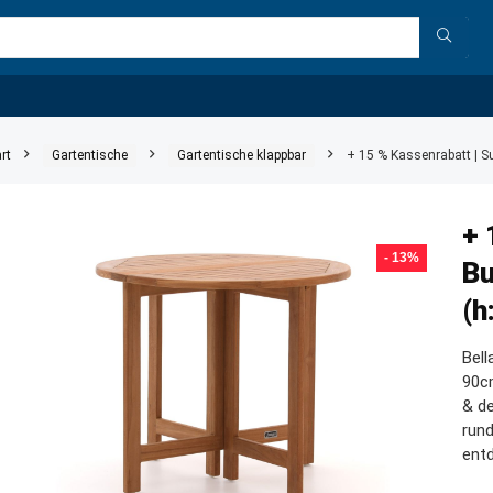
rt
Gartentische
Gartentische klappbar
+ 15 % Kassenrabatt | S
+ 
- 13%
Bu
(h
Bell
90cm
& de
rund
ent