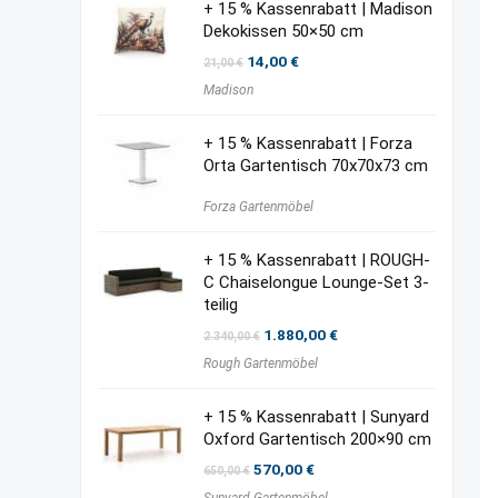
+ 15 % Kassenrabatt | Madison
Dekokissen 50×50 cm
Ursprünglicher
Aktueller
14,00
€
21,00
€
Preis
Preis
Madison
war:
ist:
21,00 €
14,00 €.
+ 15 % Kassenrabatt | Forza
Orta Gartentisch 70x70x73 cm
Forza Gartenmöbel
+ 15 % Kassenrabatt | ROUGH-
C Chaiselongue Lounge-Set 3-
teilig
Ursprünglicher
Aktueller
1.880,00
€
2.340,00
€
Preis
Preis
Rough Gartenmöbel
war:
ist:
2.340,00 €
1.880,00 €.
+ 15 % Kassenrabatt | Sunyard
Oxford Gartentisch 200×90 cm
Ursprünglicher
Aktueller
570,00
€
650,00
€
Preis
Preis