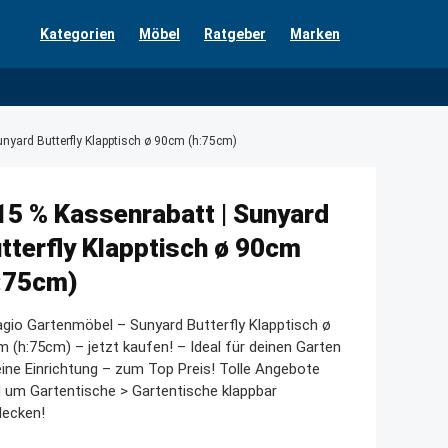
Kategorien
Möbel
Ratgeber
Marken
unyard Butterfly Klapptisch ø 90cm (h:75cm)
15 % Kassenrabatt | Sunyard
tterfly Klapptisch ø 90cm
:75cm)
agio Gartenmöbel – Sunyard Butterfly Klapptisch ø
 (h:75cm) – jetzt kaufen! – Ideal für deinen Garten
ine Einrichtung – zum Top Preis! Tolle Angebote
 um Gartentische > Gartentische klappbar
decken!