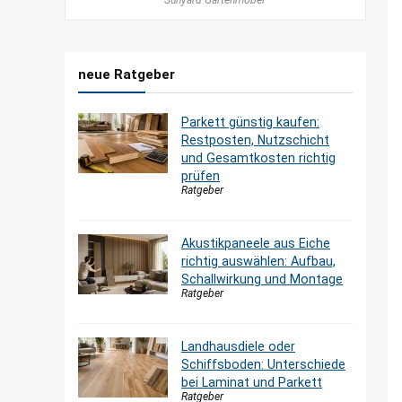
Sunyard Gartenmöbel
war:
ist:
650,00 €
570,00 €.
neue Ratgeber
Parkett günstig kaufen:
Restposten, Nutzschicht
und Gesamtkosten richtig
prüfen
Ratgeber
Akustikpaneele aus Eiche
richtig auswählen: Aufbau,
Schallwirkung und Montage
Ratgeber
Landhausdiele oder
Schiffsboden: Unterschiede
bei Laminat und Parkett
Ratgeber