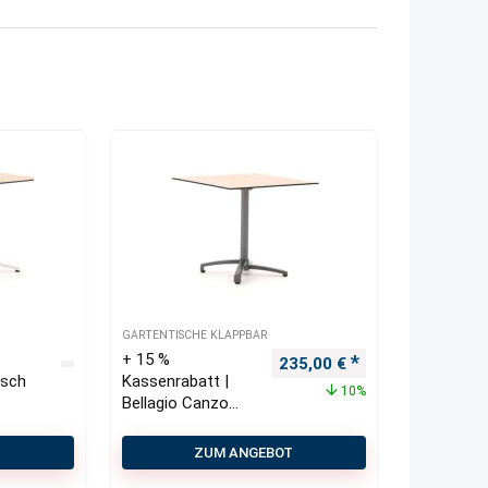
GARTENTISCHE KLAPPBAR
+ 15 %
Ursprünglicher Preis war: 
Aktueller Preis i
235,00
€
isch
Kassenrabatt |
10%
Bellagio Canzo
Gartentisch
klapbarr 80x80x73
T
ZUM ANGEBOT
cm