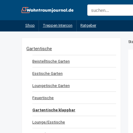
Shop
Treppen Intercon
Ratgeber
Sta
Gartentische
Beistelltische Garten
Esstische Garten
Loungetische Garten
Feuertische
Gartentische klappbar
Lounge/Esstische