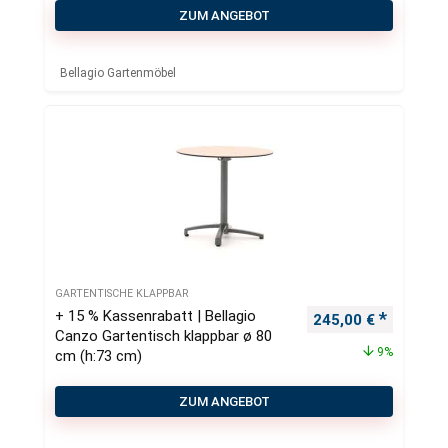
ZUM ANGEBOT
Bellagio Gartenmöbel
GARTENTISCHE KLAPPBAR
+ 15 % Kassenrabatt | Bellagio
Ursprünglicher Pre
Aktueller
245,00
€
Canzo Gartentisch klappbar ø 80
9%
cm (h:73 cm)
ZUM ANGEBOT