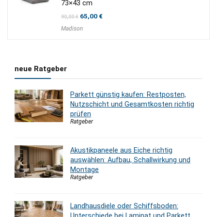
73×43 cm
Ursprünglicher
Aktueller
65,00
€
90,00
€
Preis
Preis
Madison
war:
ist:
90,00 €
65,00 €.
neue Ratgeber
Parkett günstig kaufen: Restposten,
Nutzschicht und Gesamtkosten richtig
prüfen
Ratgeber
Akustikpaneele aus Eiche richtig
auswählen: Aufbau, Schallwirkung und
Montage
Ratgeber
Landhausdiele oder Schiffsboden:
Unterschiede bei Laminat und Parkett