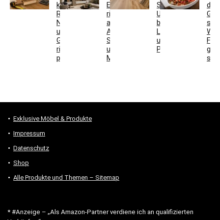
kaufen:
Eiche
Schiffsboden:
den
Restposten,
richtig
Unterschiede
Grill
Nutzschicht
auswählen:
bei
stel
und
Aufbau,
Laminat
Wel
Gesamtkosten
Schallwirkung
und
For
richtig
und
Parkett
gee
prüfen
Montage
sind
Exklusive Möbel & Produkte
Impressum
Datenschutz
Shop
Alle Produkte und Themen – Sitemap
* #Anzeige – „Als Amazon-Partner verdiene ich an qualifizierten