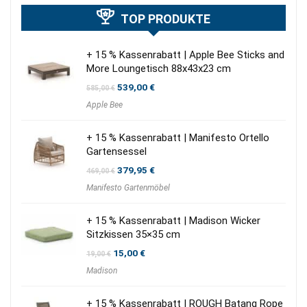
TOP PRODUKTE
+ 15 % Kassenrabatt | Apple Bee Sticks and
More Loungetisch 88x43x23 cm
Ursprünglicher
Aktueller
539,00
€
585,00
€
Preis
Preis
Apple Bee
war:
ist:
585,00 €
539,00 €.
+ 15 % Kassenrabatt | Manifesto Ortello
Gartensessel
Ursprünglicher
Aktueller
379,95
€
469,00
€
Preis
Preis
Manifesto Gartenmöbel
war:
ist:
469,00 €
379,95 €.
+ 15 % Kassenrabatt | Madison Wicker
Sitzkissen 35×35 cm
Ursprünglicher
Aktueller
15,00
€
19,00
€
Preis
Preis
Madison
war:
ist:
19,00 €
15,00 €.
+ 15 % Kassenrabatt | ROUGH Batang Rope