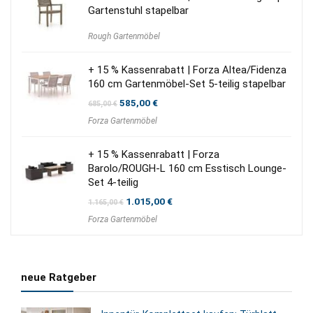
Gartenstuhl stapelbar
Rough Gartenmöbel
+ 15 % Kassenrabatt | Forza Altea/Fidenza
160 cm Gartenmöbel-Set 5-teilig stapelbar
Ursprünglicher
Aktueller
585,00
€
685,00
€
Preis
Preis
Forza Gartenmöbel
war:
ist:
685,00 €
585,00 €.
+ 15 % Kassenrabatt | Forza
Barolo/ROUGH-L 160 cm Esstisch Lounge-
Set 4-teilig
Ursprünglicher
Aktueller
1.015,00
€
1.165,00
€
Preis
Preis
Forza Gartenmöbel
war:
ist:
1.165,00 €
1.015,00 €.
neue Ratgeber