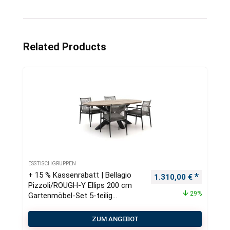
Related Products
ESSTISCHGRUPPEN
+ 15 % Kassenrabatt | Bellagio
Ursprünglicher Preis
Aktueller
1.310,00
€
Pizzoli/ROUGH-Y Ellips 200 cm
29%
Gartenmöbel-Set 5-teilig
stapelbar
ZUM ANGEBOT