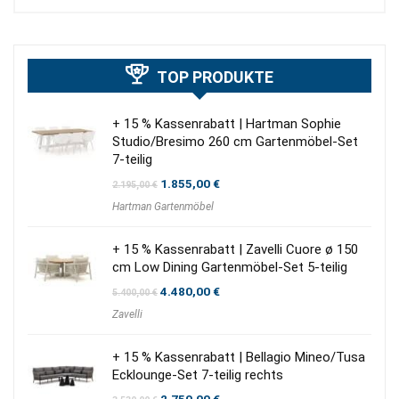
TOP PRODUKTE
+ 15 % Kassenrabatt | Hartman Sophie
Studio/Bresimo 260 cm Gartenmöbel-Set
7-teilig
Ursprünglicher
Aktueller
1.855,00
€
2.195,00
€
Preis
Preis
Hartman Gartenmöbel
war:
ist:
2.195,00 €
1.855,00 €.
+ 15 % Kassenrabatt | Zavelli Cuore ø 150
cm Low Dining Gartenmöbel-Set 5-teilig
Ursprünglicher
Aktueller
4.480,00
€
5.400,00
€
Preis
Preis
Zavelli
war:
ist:
5.400,00 €
4.480,00 €.
+ 15 % Kassenrabatt | Bellagio Mineo/Tusa
Ecklounge-Set 7-teilig rechts
Ursprünglicher
Aktueller