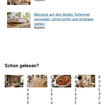
Ratgeber
Matratze auf dem Boden: Schimmel
vermeiden, richtig lüften und Unterlage
wählen
Ratgeber
Schon gelesen?
Akustikpaneele
Landhausdiele
Auflaufform
Kos
aus
oder
auf
rich
Eiche
Schiffsboden:
den
mon
richtig
Unterschiede
Grill
Höh
auswählen:
bei
stellen:
Abs
Aufbau,
Laminat
Welche
Pos
Schallwirkung
und
Formen
und