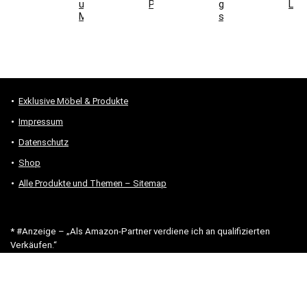
und
Parkett
geeignet
Lich
Montage
sind
Exklusive Möbel & Produkte
Impressum
Datenschutz
Shop
Alle Produkte und Themen – Sitemap
* #Anzeige – „Als Amazon-Partner verdiene ich an qualifizierten
Verkäufen.“
Hinweis zu Preisen und Verfügbarkeiten
Sofern Produktpreise und Verfügbarkeiten angezeigt werden,