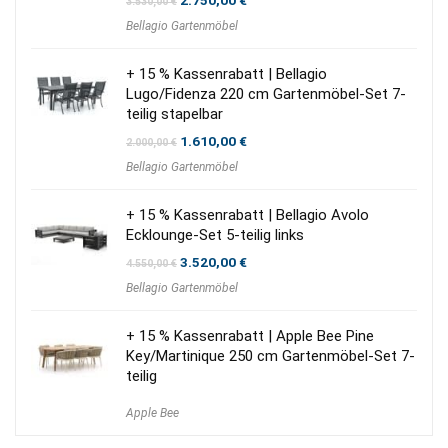
2.750,00
€
3.530,00
€
Preis
Preis
Bellagio Gartenmöbel
war:
ist:
3.530,00 €
2.750,00 €.
+ 15 % Kassenrabatt | Bellagio
Lugo/Fidenza 220 cm Gartenmöbel-Set 7-
teilig stapelbar
Ursprünglicher
Aktueller
1.610,00
€
2.000,00
€
Preis
Preis
Bellagio Gartenmöbel
war:
ist:
2.000,00 €
1.610,00 €.
+ 15 % Kassenrabatt | Bellagio Avolo
Ecklounge-Set 5-teilig links
Ursprünglicher
Aktueller
3.520,00
€
4.550,00
€
Preis
Preis
Bellagio Gartenmöbel
war:
ist:
4.550,00 €
3.520,00 €.
+ 15 % Kassenrabatt | Apple Bee Pine
Key/Martinique 250 cm Gartenmöbel-Set 7-
teilig
Apple Bee