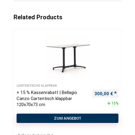
Related Products
GARTENTISCHE KLAPPBAR
+ 15 % Kassenrabatt | Bellagio
Ursprünglicher Pre
Aktueller
300,00
€
Canzo Gartentisch klappbar
15%
120x70x73 cm
ZUM ANGEBOT