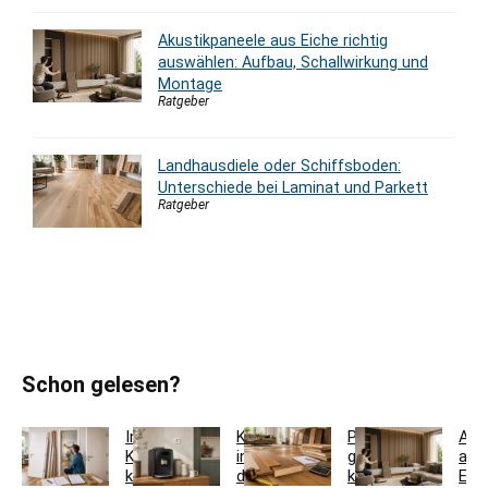
Akustikpaneele aus Eiche richtig
auswählen: Aufbau, Schallwirkung und
Montage
Ratgeber
Landhausdiele oder Schiffsboden:
Unterschiede bei Laminat und Parkett
Ratgeber
Schon gelesen?
Innentür-
Kaffeestation
Parkett
Aku
Komplettset
in
günstig
aus
kaufen:
der
kaufen:
Eic