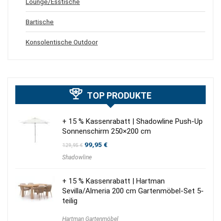
Lounge/Esstische
Bartische
Konsolentische Outdoor
TOP PRODUKTE
+ 15 % Kassenrabatt | Shadowline Push-Up
Sonnenschirm 250×200 cm
Ursprünglicher
Aktueller
99,95
€
129,95
€
Preis
Preis
Shadowline
war:
ist:
129,95 €
99,95 €.
+ 15 % Kassenrabatt | Hartman
Sevilla/Almeria 200 cm Gartenmöbel-Set 5-
teilig
Hartman Gartenmöbel