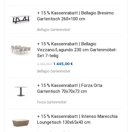
+ 15 % Kassenrabatt | Bellagio Bresimo
Gartentisch 260×100 cm
Bellagio Gartenmöbel
+ 15 % Kassenrabatt | Bellagio
Vezzano/Lagundo 230 cm Gartenmöbel-
Set 7-teilig
Ursprünglicher
Aktueller
1.445,00
€
2.455,00
€
Preis
Preis
Bellagio Gartenmöbel
war:
ist:
2.455,00 €
1.445,00 €.
+ 15 % Kassenrabatt | Forza Orta
Gartentisch 70x70x73 cm
Forza Gartenmöbel
+ 15 % Kassenrabatt | Intenso Marecchia
Loungetisch 130x65x43 cm