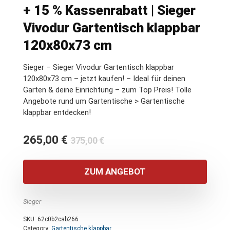
+ 15 % Kassenrabatt | Sieger
Vivodur Gartentisch klappbar
120x80x73 cm
Sieger – Sieger Vivodur Gartentisch klappbar
120x80x73 cm – jetzt kaufen! – Ideal für deinen
Garten & deine Einrichtung – zum Top Preis! Tolle
Angebote rund um Gartentische > Gartentische
klappbar entdecken!
Ursprünglicher
Aktueller
265,00
€
375,00
€
Preis
Preis
war:
ist:
ZUM ANGEBOT
375,00 €
265,00 €.
Sieger
SKU:
62c0b2cab266
Category:
Gartentische klappbar