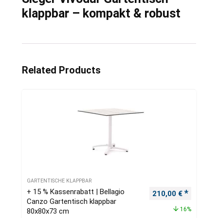
klappbar – kompakt & robust
Related Products
GARTENTISCHE KLAPPBAR
+ 15 % Kassenrabatt | Bellagio
Ursprünglicher Pre
Aktueller
210,00
€
Canzo Gartentisch klappbar
16%
80x80x73 cm