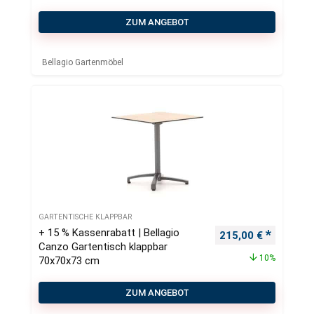
ZUM ANGEBOT
Bellagio Gartenmöbel
GARTENTISCHE KLAPPBAR
+ 15 % Kassenrabatt | Bellagio
Ursprünglicher Pre
Aktueller
215,00
€
Canzo Gartentisch klappbar
10%
70x70x73 cm
ZUM ANGEBOT