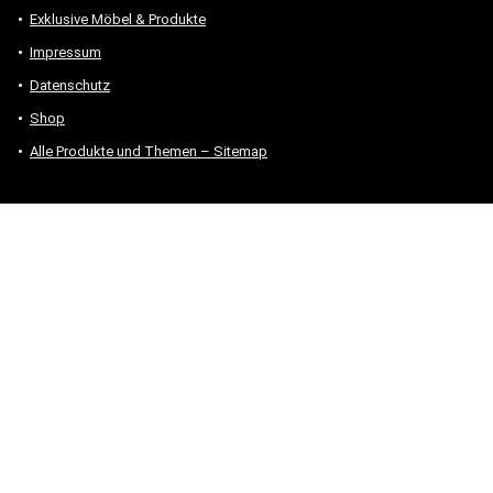
Exklusive Möbel & Produkte
Impressum
Datenschutz
Shop
Alle Produkte und Themen – Sitemap
* #Anzeige – „Als Amazon-Partner verdiene ich an qualifizierten
Verkäufen.“
Hinweis zu Preisen und Verfügbarkeiten
Sofern Produktpreise und Verfügbarkeiten angezeigt werden,
entsprechen diese dem angegebenen Stand (Datum/Uhrzeit) und
können sich auf der verlinkten Seite jederzeit ändern. Für den Kauf
eines Produkts gelten die Angaben zu Preis und Verfügbarkeit, die
zum Kaufzeitpunkt [auf der/den maßgeblichen Amazon-Website(s)]
angezeigt werden.