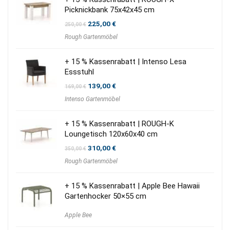
Picknickbank 75x42x45 cm
Ursprünglicher
Aktueller
225,00
€
250,00
€
Preis
Preis
Rough Gartenmöbel
war:
ist:
250,00 €
225,00 €.
+ 15 % Kassenrabatt | Intenso Lesa
Essstuhl
Ursprünglicher
Aktueller
139,00
€
169,00
€
Preis
Preis
Intenso Gartenmöbel
war:
ist:
169,00 €
139,00 €.
+ 15 % Kassenrabatt | ROUGH-K
Loungetisch 120x60x40 cm
Ursprünglicher
Aktueller
310,00
€
350,00
€
Preis
Preis
Rough Gartenmöbel
war:
ist:
350,00 €
310,00 €.
+ 15 % Kassenrabatt | Apple Bee Hawaii
Gartenhocker 50×55 cm
Apple Bee