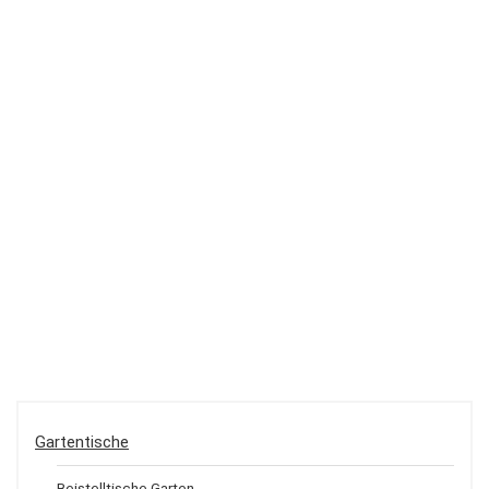
Gartentische
Beistelltische Garten