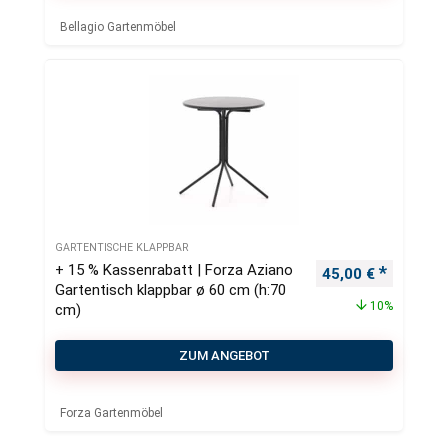
Bellagio Gartenmöbel
GARTENTISCHE KLAPPBAR
+ 15 % Kassenrabatt | Forza Aziano
Ursprünglicher Pr
Aktueller
45,00
€
Gartentisch klappbar ø 60 cm (h:70
10%
cm)
ZUM ANGEBOT
Forza Gartenmöbel