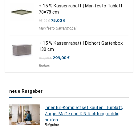
+ 15 % Kassenrabatt | Manifesto Tablett
78×78 cm
Ursprünglicher
Aktueller
75,00
€
95,00
€
Preis
Preis
Manifesto Gartenmöbel
war:
ist:
95,00 €
75,00 €.
+ 15 % Kassenrabatt | Biohort Gartenbox
130 cm
Ursprünglicher
Aktueller
299,00
€
419,00
€
Preis
Preis
Biohort
war:
ist:
419,00 €
299,00 €.
neue Ratgeber
Innentür-Komplettset kaufen: Türblatt,
Zarge, Maße und DIN-Richtung richtig
prüfen
Ratgeber