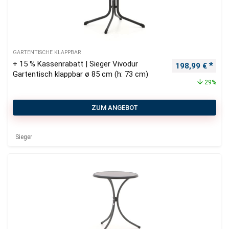
GARTENTISCHE KLAPPBAR
+ 15 % Kassenrabatt | Sieger Vivodur
Ursprünglicher
Aktu
198,99
€
Gartentisch klappbar ø 85 cm (h: 73 cm)
29%
ZUM ANGEBOT
Sieger