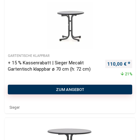
GARTENTISCHE KLAPPBAR
+ 15 % Kassenrabatt | Sieger Mecalit
Ursprünglicher
Aktu
110,00
€
Gartentisch klappbar ø 70 cm (h: 72 cm)
21%
ZUM ANGEBOT
Sieger