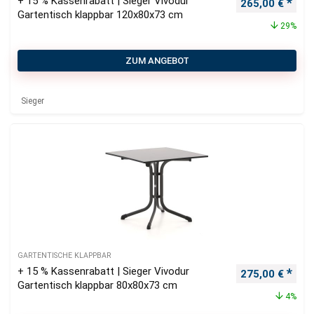
+ 15 % Kassenrabatt | Sieger Vivodur
Ursprünglicher
Aktu
265,00
€
Gartentisch klappbar 120x80x73 cm
29%
ZUM ANGEBOT
Sieger
GARTENTISCHE KLAPPBAR
+ 15 % Kassenrabatt | Sieger Vivodur
Ursprünglicher
Aktu
275,00
€
Gartentisch klappbar 80x80x73 cm
4%