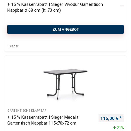
+ 15 % Kassenrabatt | Sieger Vivodur Gartentisch
klappbar ø 68 cm (h: 73 cm)
ZUM ANGEBOT
Sieger
GARTENTISCHE KLAPPBAR
+ 15 % Kassenrabatt | Sieger Mecalit
Ursprünglicher
Aktu
115,00
€
Gartentisch klappbar 115x70x72 cm
21%