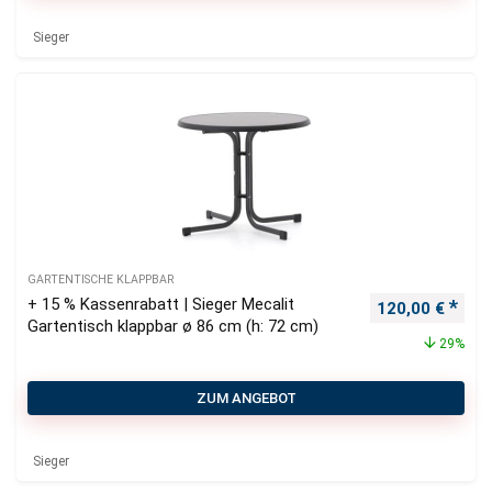
Sieger
GARTENTISCHE KLAPPBAR
+ 15 % Kassenrabatt | Sieger Mecalit
Ursprünglicher
Aktu
120,00
€
Gartentisch klappbar ø 86 cm (h: 72 cm)
29%
ZUM ANGEBOT
Sieger