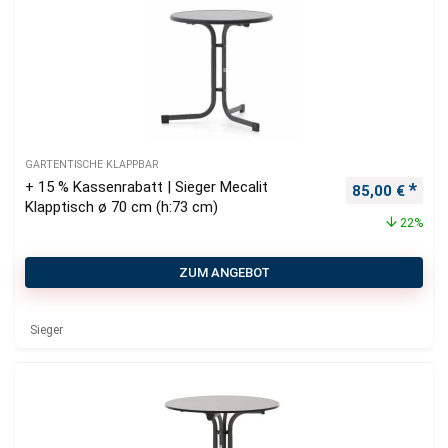
GARTENTISCHE KLAPPBAR
+ 15 % Kassenrabatt | Sieger Mecalit
Ursprüngliche
Aktu
85,00
€
Klapptisch ø 70 cm (h:73 cm)
22%
ZUM ANGEBOT
Sieger