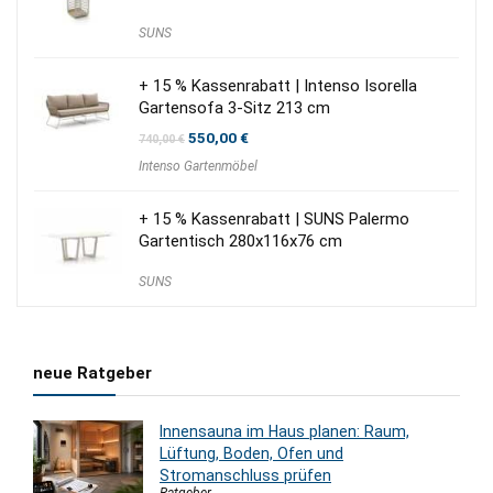
SUNS
+ 15 % Kassenrabatt | Intenso Isorella
Gartensofa 3-Sitz 213 cm
Ursprünglicher
Aktueller
550,00
€
740,00
€
Preis
Preis
Intenso Gartenmöbel
war:
ist:
740,00 €
550,00 €.
+ 15 % Kassenrabatt | SUNS Palermo
Gartentisch 280x116x76 cm
SUNS
neue Ratgeber
Innensauna im Haus planen: Raum,
Lüftung, Boden, Ofen und
Stromanschluss prüfen
Ratgeber