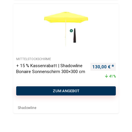
MITTELSTOCKSCHIRME
+ 15 % Kassenrabatt | Shadowline
Ursprünglicher Pre
Aktueller
130,00
€
Bonaire Sonnenschirm 300×300 cm
41%
ZUM ANGEBOT
Shadowline