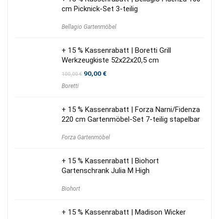
cm Picknick-Set 3-teilig
Bellagio Gartenmöbel
+ 15 % Kassenrabatt | Boretti Grill
Werkzeugkiste 52x22x20,5 cm
Ursprünglicher
Aktueller
90,00
€
100,00
€
Preis
Preis
Boretti
war:
ist:
100,00 €
90,00 €.
+ 15 % Kassenrabatt | Forza Narni/Fidenza
220 cm Gartenmöbel-Set 7-teilig stapelbar
Forza Gartenmöbel
+ 15 % Kassenrabatt | Biohort
Gartenschrank Julia M High
Biohort
+ 15 % Kassenrabatt | Madison Wicker