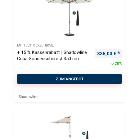
MITTELSTOCKSCHIRME
+ 15 % Kassenrabatt | Shadowline
Ursprünglicher Pre
Aktueller
335,00
€
Cuba Sonnenschirm ø 350 cm
20%
ZUM ANGEBOT
Shadowline