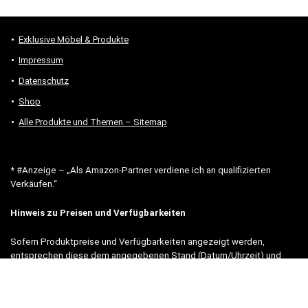
Exklusive Möbel & Produkte
Impressum
Datenschutz
Shop
Alle Produkte und Themen – Sitemap
* #Anzeige – „Als Amazon-Partner verdiene ich an qualifizierten
Verkäufen.“
Hinweis zu Preisen und Verfügbarkeiten
Sofern Produktpreise und Verfügbarkeiten angezeigt werden,
entsprechen diese dem angegebenen Stand (Datum/Uhrzeit) und
können sich auf der verlinkten Seite jederzeit ändern. Für den Kauf
eines Produkts gelten die Angaben zu Preis und Verfügbarkeit, die
zum Kaufzeitpunkt [auf der/den maßgeblichen Amazon-Website(s)]