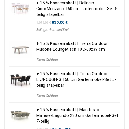
+ 15 % Kassenrabatt | Bellagio
Cino/Menzano 160 cm Gartenmöbel-Set 5-
teilig stapelbar
Ursprünglicher
Aktueller
830,00
€
1.070,00
€
Preis
Preis
Bellagio Gartenmöbel
war:
ist:
1.070,00 €
830,00 €.
+ 15 % Kassenrabatt | Tierra Outdoor
Musone Loungetisch 105x60x39 cm
Tierra Outdoor
+ 15 % Kassenrabatt | Tierra Outdoor
Liv/ROUGH-S 160 cm Gartenmöbel-Set 5-
teilig stapelbar
Tierra Outdoor
+ 15 % Kassenrabatt | Manifesto
Matese/Lagundo 230 cm Gartenmöbel-Set
7-teilig
Ursprünglicher
Aktueller
1.385,00
€