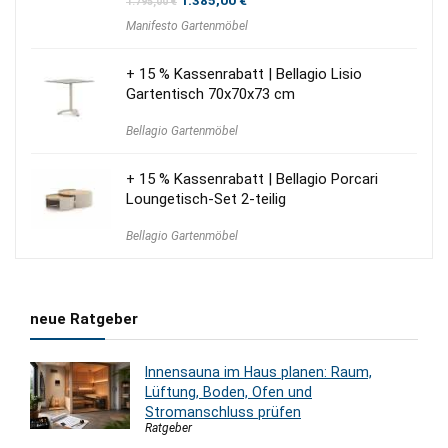
1.795,00
€
Preis
Preis
Manifesto Gartenmöbel
war:
ist:
1.795,00 €
1.385,00 €.
+ 15 % Kassenrabatt | Bellagio Lisio
Gartentisch 70x70x73 cm
Bellagio Gartenmöbel
+ 15 % Kassenrabatt | Bellagio Porcari
Loungetisch-Set 2-teilig
Bellagio Gartenmöbel
neue Ratgeber
Innensauna im Haus planen: Raum,
Lüftung, Boden, Ofen und
Stromanschluss prüfen
Ratgeber