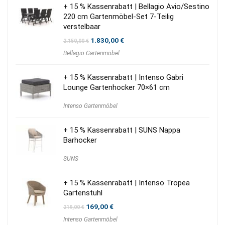
+ 15 % Kassenrabatt | Bellagio Avio/Sestino
220 cm Gartenmöbel-Set 7-Teilig
verstelbaar
Ursprünglicher
Aktueller
1.830,00
€
2.150,00
€
Preis
Preis
Bellagio Gartenmöbel
war:
ist:
2.150,00 €
1.830,00 €.
+ 15 % Kassenrabatt | Intenso Gabri
Lounge Gartenhocker 70×61 cm
Intenso Gartenmöbel
+ 15 % Kassenrabatt | SUNS Nappa
Barhocker
SUNS
+ 15 % Kassenrabatt | Intenso Tropea
Gartenstuhl
Ursprünglicher
Aktueller
169,00
€
219,00
€
Preis
Preis
Intenso Gartenmöbel
war:
ist: