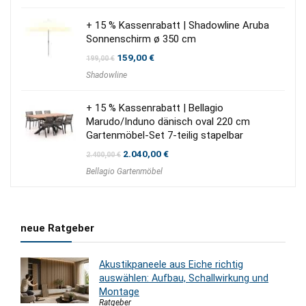
219,00 €
169,00 €.
+ 15 % Kassenrabatt | Shadowline Aruba
Sonnenschirm ø 350 cm
Ursprünglicher
Aktueller
159,00
€
199,00
€
Preis
Preis
Shadowline
war:
ist:
199,00 €
159,00 €.
+ 15 % Kassenrabatt | Bellagio
Marudo/Induno dänisch oval 220 cm
Gartenmöbel-Set 7-teilig stapelbar
Ursprünglicher
Aktueller
2.040,00
€
2.400,00
€
Preis
Preis
Bellagio Gartenmöbel
war:
ist:
2.400,00 €
2.040,00 €.
neue Ratgeber
Akustikpaneele aus Eiche richtig
auswählen: Aufbau, Schallwirkung und
Montage
Ratgeber