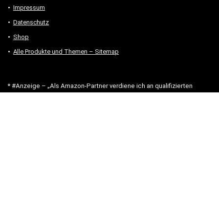
Impressum
Datenschutz
Shop
Alle Produkte und Themen – Sitemap
* #Anzeige – „Als Amazon-Partner verdiene ich an qualifizierten
Verkäufen.“
Hinweis zu Preisen und Verfügbarkeiten
Sofern Produktpreise und Verfügbarkeiten angezeigt werden,
entsprechen diese dem angegebenen Stand (Datum/Uhrzeit) und
können sich auf der verlinkten Seite jederzeit ändern. Für den Kauf
eines Produkts gelten die Angaben zu Preis und Verfügbarkeit, die
zum Kaufzeitpunkt [auf der/den maßgeblichen Amazon-Website(s)]
angezeigt werden.
Neben Amazon arbeiten wir mit verschiedenen weiteren Online-Shops
zusammen.