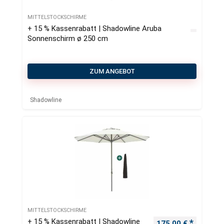
MITTELSTOCKSCHIRME
+ 15 % Kassenrabatt | Shadowline Aruba
Sonnenschirm ø 250 cm
ZUM ANGEBOT
Shadowline
MITTELSTOCKSCHIRME
+ 15 % Kassenrabatt | Shadowline
Ursprünglicher Pre
Aktueller
175,00
€