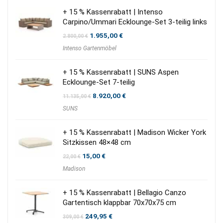
+ 15 % Kassenrabatt | Intenso
Carpino/Ummari Ecklounge-Set 3-teilig links
Ursprünglicher
Aktueller
1.955,00
€
2.800,00
€
Preis
Preis
Intenso Gartenmöbel
war:
ist:
2.800,00 €
1.955,00 €.
+ 15 % Kassenrabatt | SUNS Aspen
Ecklounge-Set 7-teilig
Ursprünglicher
Aktueller
8.920,00
€
11.135,00
€
Preis
Preis
SUNS
war:
ist:
11.135,00 €
8.920,00 €.
+ 15 % Kassenrabatt | Madison Wicker York
Sitzkissen 48×48 cm
Ursprünglicher
Aktueller
15,00
€
22,00
€
Preis
Preis
Madison
war:
ist:
22,00 €
15,00 €.
+ 15 % Kassenrabatt | Bellagio Canzo
Gartentisch klappbar 70x70x75 cm
Ursprünglicher
Aktueller
249,95
€
309,00
€