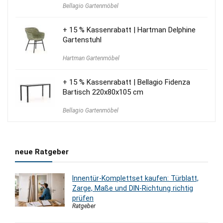
Preis
Preis
Bellagio Gartenmöbel
war:
ist:
309,00 €
249,95 €.
+ 15 % Kassenrabatt | Hartman Delphine
Gartenstuhl
Hartman Gartenmöbel
+ 15 % Kassenrabatt | Bellagio Fidenza
Bartisch 220x80x105 cm
Bellagio Gartenmöbel
neue Ratgeber
Innentür-Komplettset kaufen: Türblatt,
Zarge, Maße und DIN-Richtung richtig
prüfen
Ratgeber