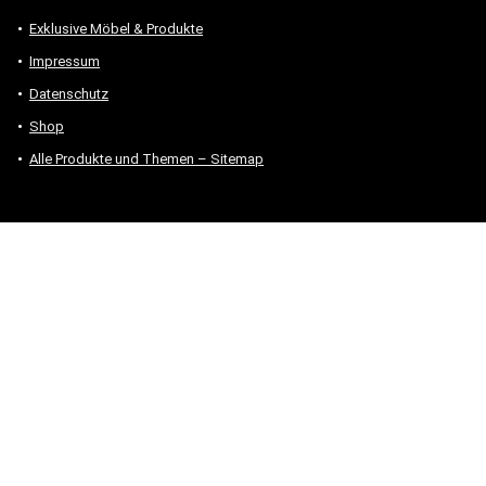
Exklusive Möbel & Produkte
Impressum
Datenschutz
Shop
Alle Produkte und Themen – Sitemap
* #Anzeige – „Als Amazon-Partner verdiene ich an qualifizierten
Verkäufen.“
Hinweis zu Preisen und Verfügbarkeiten
Sofern Produktpreise und Verfügbarkeiten angezeigt werden,
entsprechen diese dem angegebenen Stand (Datum/Uhrzeit) und
können sich auf der verlinkten Seite jederzeit ändern. Für den Kauf
eines Produkts gelten die Angaben zu Preis und Verfügbarkeit, die
zum Kaufzeitpunkt [auf der/den maßgeblichen Amazon-Website(s)]
angezeigt werden.