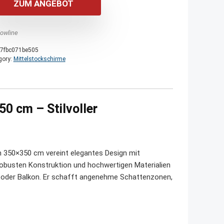
ZUM ANGEBOT
owline
7fbc071be505
gory:
Mittelstockschirme
0 cm – Stilvoller
 350×350 cm vereint elegantes Design mit
robusten Konstruktion und hochwertigen Materialien
se oder Balkon. Er schafft angenehme Schattenzonen,