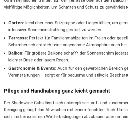
Ob im heimischen Garten, auf der Terrasse oder auf dem Balkon
vielfältige Möglichkeiten, um Schatten und Schutz zu gewährleist
Garten:
Ideal über einer Sitzgruppe oder Liegestühlen, um ge
intensiver Sonneneinstrahlung gestört zu werden.
Terrasse:
Perfekt für Familienmahlzeiten im Freien oder gesel
Schirmbereich entsteht eine angenehme Atmosphäre auch bei 
Balkon:
Für größere Balkone schafft der Sonnenschirm jederze
leichter Brise oder lauem Regen.
Gastronomie & Events:
Auch für den gewerblichen Bereich ge
Veranstaltungen – sorgt er für bequeme und stilvolle Beschatt
Pflege und Handhabung ganz leicht gemacht
Der Shadowline Cuba lässt sich unkompliziert auf- und zusammen
Reinigung genügt das Abwischen mit einem feuchten Tuch. Um la
sich, ihn bei extremen Wetterbedingungen abzubauen oder mit ein