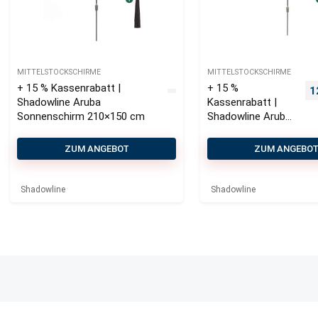
MITTELSTOCKSCHIRME
MITTELSTOCKSCHIRME
+ 15 % Kassenrabatt |
+ 15 %
U
1
Shadowline Aruba
Kassenrabatt |
Sonnenschirm 210×150 cm
Shadowline Aruba
Sonnenschirm ø
350 cm
ZUM ANGEBOT
ZUM ANGEBO
Shadowline
Shadowline