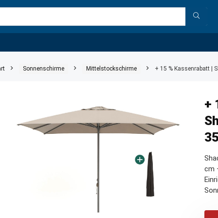
rt
Sonnenschirme
Mittelstockschirme
+ 15 % Kassenrabatt |
+ 
Sh
3
Sha
cm –
Einr
Son