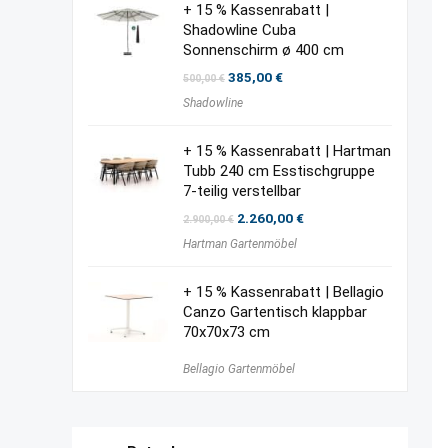
+ 15 % Kassenrabatt |
Shadowline Cuba
Sonnenschirm ø 400 cm
Ursprünglicher
Aktueller
385,00
€
500,00
€
Preis
Preis
Shadowline
war:
ist:
500,00 €
385,00 €.
+ 15 % Kassenrabatt | Hartman
Tubb 240 cm Esstischgruppe
7-teilig verstellbar
Ursprünglicher
Aktueller
2.260,00
€
2.900,00
€
Preis
Preis
Hartman Gartenmöbel
war:
ist:
2.900,00 €
2.260,00 €.
+ 15 % Kassenrabatt | Bellagio
Canzo Gartentisch klappbar
70x70x73 cm
Bellagio Gartenmöbel