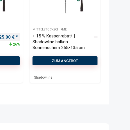
MITTELSTOCKSCHIRME
+ 15 % Kassenrabatt |
rsprünglicher Preis war: 170,00 €
Aktueller Preis ist: 125,00 €.
25,00
€
Shadowline balkon-
26%
Sonnenschirm 255×135 cm
T
ZUM ANGEBOT
Shadowline