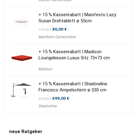
war:
ist:
159,00 €
39,95 €.
+ 15 % Kassenrabatt | Manifesto Lazy
Susan Drehtablett ø 55cm
Ursprünglicher
Aktueller
80,00
€
115,00
€
Preis
Preis
Manifesto Gartenmöbel
war:
ist:
115,00 €
80,00 €.
+ 15 % Kassenrabatt | Madison
Loungekissen Luxus Sitz 73×73 cm
Madison
+ 15 % Kassenrabatt | Shadowline
Francisco Ampelschirm ø 330 cm
Ursprünglicher
Aktueller
499,00
€
619,00
€
Preis
Preis
Shadowline
war:
ist:
619,00 €
499,00 €.
neue Ratgeber