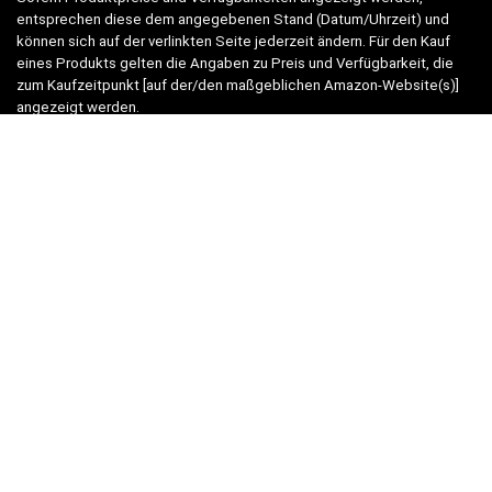
entsprechen diese dem angegebenen Stand (Datum/Uhrzeit) und
können sich auf der verlinkten Seite jederzeit ändern. Für den Kauf
eines Produkts gelten die Angaben zu Preis und Verfügbarkeit, die
zum Kaufzeitpunkt [auf der/den maßgeblichen Amazon-Website(s)]
angezeigt werden.
Neben Amazon arbeiten wir mit verschiedenen weiteren Online-Shops
zusammen.
Unsere Webseite finanziert sich durch platzierte Werbeanzeigen und
sogenannten Affiliate Links (Produktlinks). Diese sind mit einem *
oder einem Hinweis auf Amazon verlinkt.
Durch das Anklicken der Produktlinks bzw. Werbeanzeigen verdienen
wir einen kleinen Betrag, der uns hilft, diese Seite weiter zu
verbessern. Der Preis der Produkte bleibt dabei für Sie gleich!
WICHTIG:
Der angezeigte Preis entspricht dem letzten Update –