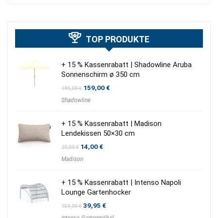
TOP PRODUKTE
+ 15 % Kassenrabatt | Shadowline Aruba
Sonnenschirm ø 350 cm
Ursprünglicher
Aktueller
159,00
€
199,00
€
Preis
Preis
Shadowline
war:
ist:
199,00 €
159,00 €.
+ 15 % Kassenrabatt | Madison
Lendekissen 50×30 cm
Ursprünglicher
Aktueller
14,00
€
20,00
€
Preis
Preis
Madison
war:
ist:
20,00 €
14,00 €.
+ 15 % Kassenrabatt | Intenso Napoli
Lounge Gartenhocker
Ursprünglicher
Aktueller
39,95
€
159,00
€
Preis
Preis
Intenso Gartenmöbel