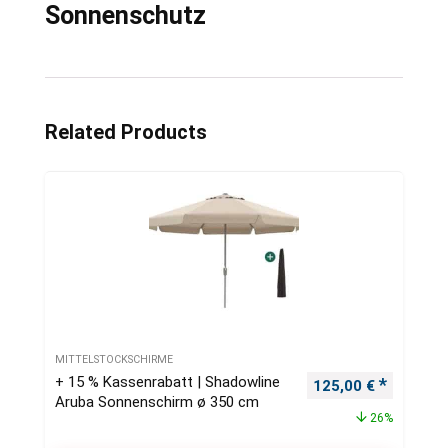
Sonnenschutz
Related Products
MITTELSTOCKSCHIRME
+ 15 % Kassenrabatt | Shadowline
Ursprünglicher Pre
Aktueller
125,00
€
Aruba Sonnenschirm ø 350 cm
26%