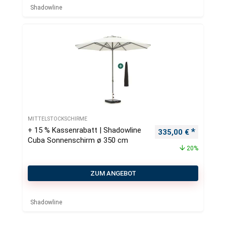
Shadowline
MITTELSTOCKSCHIRME
+ 15 % Kassenrabatt | Shadowline
Ursprünglicher Pre
Aktueller
335,00
€
Cuba Sonnenschirm ø 350 cm
20%
ZUM ANGEBOT
Shadowline