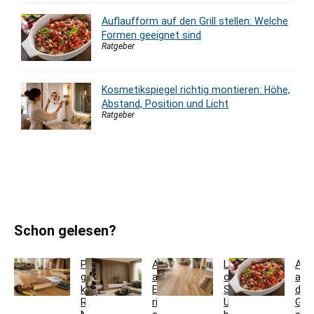
Auflaufform auf den Grill stellen: Welche
Formen geeignet sind
Ratgeber
Kosmetikspiegel richtig montieren: Höhe,
Abstand, Position und Licht
Ratgeber
Schon gelesen?
Parkett
Akustikpaneele
Landhausdiele
Auf
günstig
aus
oder
auf
kaufen:
Eiche
Schiffsboden:
den
Restposten,
richtig
Unterschiede
Grill