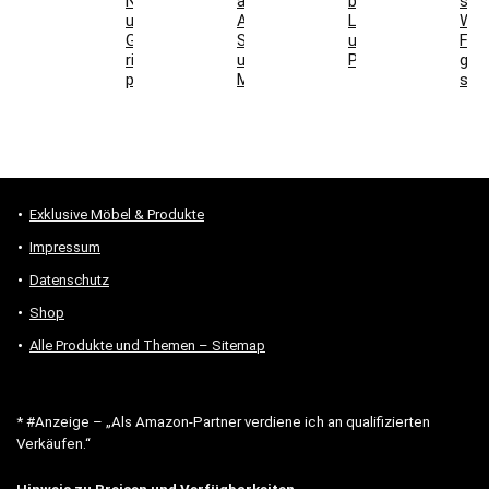
Nutzschicht
auswählen:
bei
stel
und
Aufbau,
Laminat
Wel
Gesamtkosten
Schallwirkung
und
For
richtig
und
Parkett
gee
prüfen
Montage
sind
Exklusive Möbel & Produkte
Impressum
Datenschutz
Shop
Alle Produkte und Themen – Sitemap
* #Anzeige – „Als Amazon-Partner verdiene ich an qualifizierten
Verkäufen.“