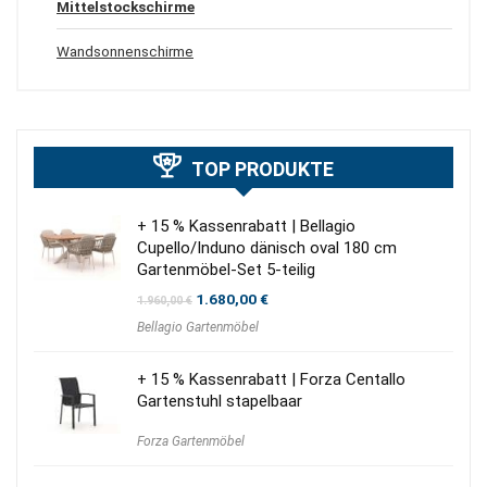
Mittelstockschirme
Wandsonnenschirme
TOP PRODUKTE
+ 15 % Kassenrabatt | Bellagio
Cupello/Induno dänisch oval 180 cm
Gartenmöbel-Set 5-teilig
Ursprünglicher
Aktueller
1.680,00
€
1.960,00
€
Preis
Preis
Bellagio Gartenmöbel
war:
ist:
1.960,00 €
1.680,00 €.
+ 15 % Kassenrabatt | Forza Centallo
Gartenstuhl stapelbaar
Forza Gartenmöbel