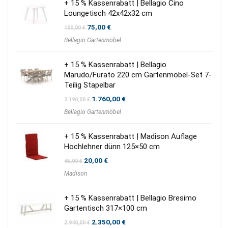
+ 15 % Kassenrabatt | Bellagio Cino
Loungetisch 42x42x32 cm
Ursprünglicher
Aktueller
75,00
€
100,00
€
Preis
Preis
Bellagio Gartenmöbel
war:
ist:
100,00 €
75,00 €.
+ 15 % Kassenrabatt | Bellagio
Marudo/Furato 220 cm Gartenmöbel-Set 7-
Teilig Stapelbar
Ursprünglicher
Aktueller
1.760,00
€
2.190,00
€
Preis
Preis
Bellagio Gartenmöbel
war:
ist:
2.190,00 €
1.760,00 €.
+ 15 % Kassenrabatt | Madison Auflage
Hochlehner dünn 125×50 cm
Ursprünglicher
Aktueller
20,00
€
45,00
€
Preis
Preis
Madison
war:
ist:
45,00 €
20,00 €.
+ 15 % Kassenrabatt | Bellagio Bresimo
Gartentisch 317×100 cm
Ursprünglicher
Aktueller
2.350,00
€
2.940,00
€