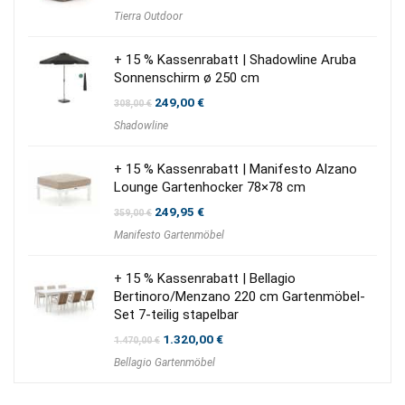
Tierra Outdoor
+ 15 % Kassenrabatt | Shadowline Aruba
Sonnenschirm ø 250 cm
Ursprünglicher
Aktueller
249,00
€
308,00
€
Preis
Preis
Shadowline
war:
ist:
308,00 €
249,00 €.
+ 15 % Kassenrabatt | Manifesto Alzano
Lounge Gartenhocker 78×78 cm
Ursprünglicher
Aktueller
249,95
€
359,00
€
Preis
Preis
Manifesto Gartenmöbel
war:
ist:
359,00 €
249,95 €.
+ 15 % Kassenrabatt | Bellagio
Bertinoro/Menzano 220 cm Gartenmöbel-
Set 7-teilig stapelbar
Ursprünglicher
Aktueller
1.320,00
€
1.470,00
€
Preis
Preis
Bellagio Gartenmöbel
war:
ist:
1.470,00 €
1.320,00 €.