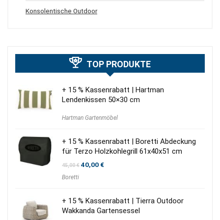
Konsolentische Outdoor
TOP PRODUKTE
+ 15 % Kassenrabatt | Hartman
Lendenkissen 50×30 cm
Hartman Gartenmöbel
+ 15 % Kassenrabatt | Boretti Abdeckung
für Terzo Holzkohlegrill 61x40x51 cm
Ursprünglicher
Aktueller
40,00
€
45,00
€
Preis
Preis
Boretti
war:
ist:
45,00 €
40,00 €.
+ 15 % Kassenrabatt | Tierra Outdoor
Wakkanda Gartensessel