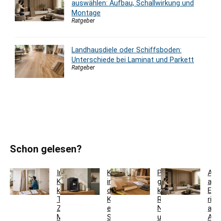
auswählen: Aufbau, Schallwirkung und
Montage
Ratgeber
Landhausdiele oder Schiffsboden:
Unterschiede bei Laminat und Parkett
Ratgeber
Schon gelesen?
Innentür-
Kaffeestation
Parkett
Aku
Komplettset
in
günstig
aus
kaufen:
der
kaufen:
Eic
Türblatt,
Küche
Restposten,
rich
Zarge,
einrichten:
Nutzschicht
aus
Maße
Sideboard,
und
Auf