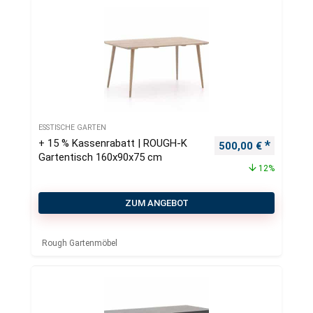
ESSTISCHE GARTEN
+ 15 % Kassenrabatt | ROUGH-K
Ursprünglicher Pre
Aktueller
500,00
€
Gartentisch 160x90x75 cm
12%
ZUM ANGEBOT
Rough Gartenmöbel