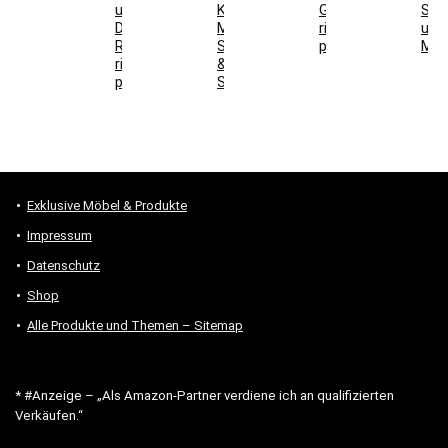
und
Kaffeeschrank,
Gesamtkosten
Sch
DIN-
Maße,
richtig
und
Richtung
Steckdosen
prüfen
Mon
richtig
&
prüfen
Stauraum
Exklusive Möbel & Produkte
Impressum
Datenschutz
Shop
Alle Produkte und Themen – Sitemap
* #Anzeige – „Als Amazon-Partner verdiene ich an qualifizierten
Verkäufen.“